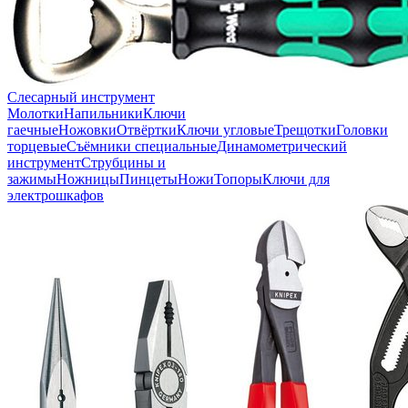
Слесарный инструмент
Молотки
Напильники
Ключи
гаечные
Ножовки
Отвёртки
Ключи угловые
Трещотки
Головки
торцевые
Съёмники специальные
Динамометрический
инструмент
Струбцины и
зажимы
Ножницы
Пинцеты
Ножи
Топоры
Ключи для
электрошкафов