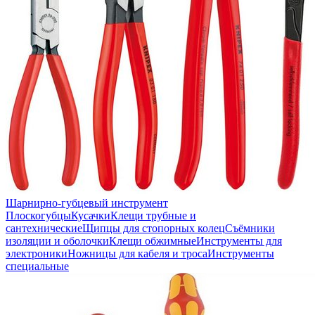
Шарнирно-губцевый инструмент
Плоскогубцы
Кусачки
Клещи трубные и
сантехнические
Щипцы для стопорных колец
Съёмники
изоляции и оболочки
Клещи обжимные
Инструменты для
электроники
Ножницы для кабеля и троса
Инструменты
специальные