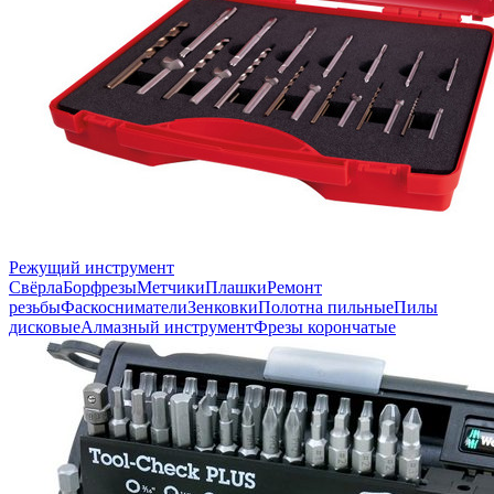
Режущий инструмент
Свёрла
Борфрезы
Метчики
Плашки
Ремонт
резьбы
Фаскосниматели
Зенковки
Полотна пильные
Пилы
дисковые
Алмазный инструмент
Фрезы корончатые