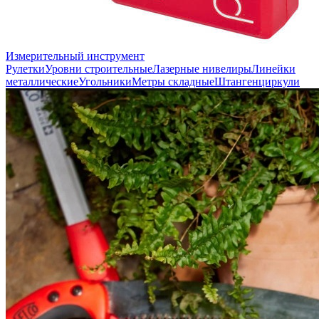
Измерительный инструмент
Рулетки
Уровни строительные
Лазерные нивелиры
Линейки
металлические
Угольники
Метры складные
Штангенциркули