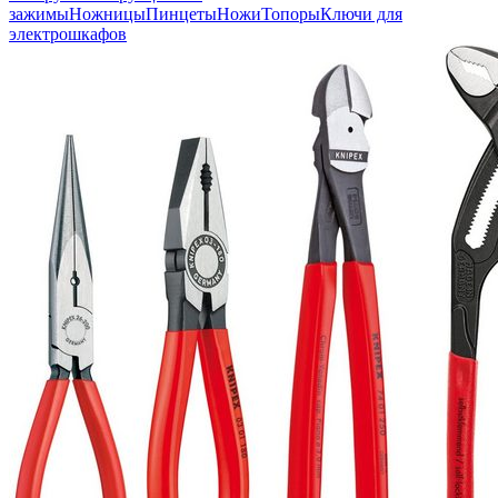
зажимы
Ножницы
Пинцеты
Ножи
Топоры
Ключи для
электрошкафов