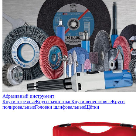
Абразивный инструмент
Круги отрезные
Круги зачистные
Круги лепестковые
Круги
полировальные
Головки шлифовальные
Щётки