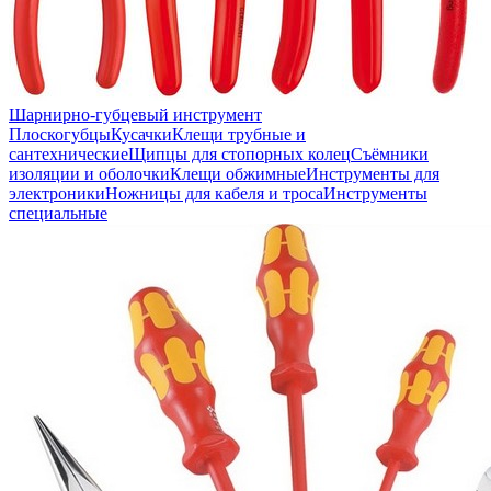
Шарнирно-губцевый инструмент
Плоскогубцы
Кусачки
Клещи трубные и
сантехнические
Щипцы для стопорных колец
Съёмники
изоляции и оболочки
Клещи обжимные
Инструменты для
электроники
Ножницы для кабеля и троса
Инструменты
специальные