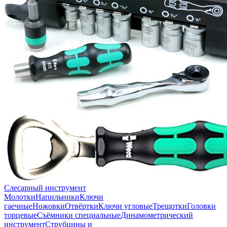
Слесарный инструмент
Молотки
Напильники
Ключи
гаечные
Ножовки
Отвёртки
Ключи угловые
Трещотки
Головки
торцевые
Съёмники специальные
Динамометрический
инструмент
Струбцины и