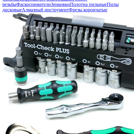
резьбы
Фаскосниматели
Зенковки
Полотна пильные
Пилы
дисковые
Алмазный инструмент
Фрезы корончатые