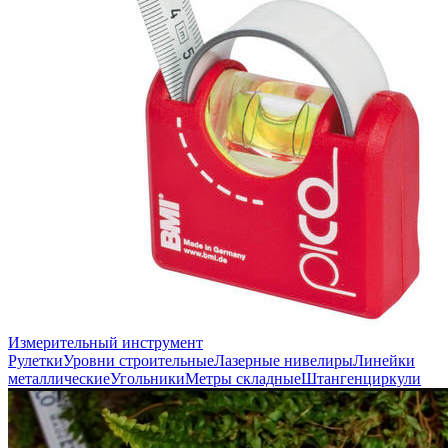
Измерительный инструмент
Рулетки
Уровни строительные
Лазерные нивелиры
Линейки
металлические
Угольники
Метры складные
Штангенциркули