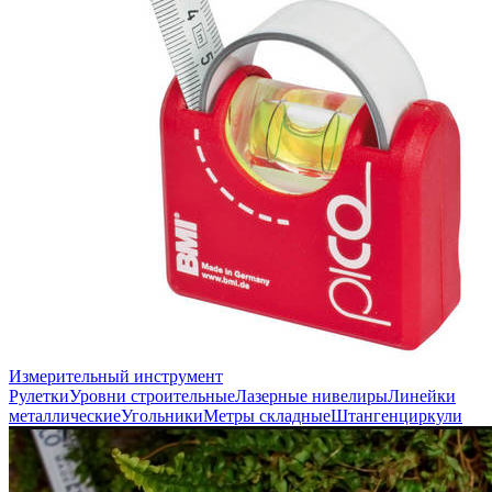
Измерительный инструмент
Рулетки
Уровни строительные
Лазерные нивелиры
Линейки
металлические
Угольники
Метры складные
Штангенциркули