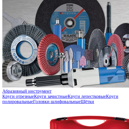
Абразивный инструмент
Круги отрезные
Круги зачистные
Круги лепестковые
Круги
полировальные
Головки шлифовальные
Щётки