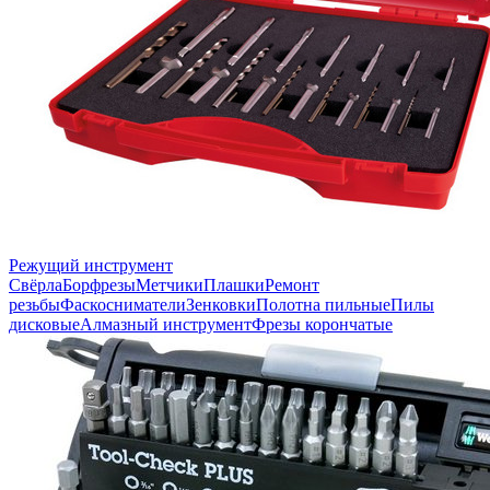
Режущий инструмент
Свёрла
Борфрезы
Метчики
Плашки
Ремонт
резьбы
Фаскосниматели
Зенковки
Полотна пильные
Пилы
дисковые
Алмазный инструмент
Фрезы корончатые