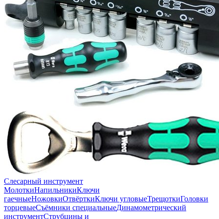
Слесарный инструмент
Молотки
Напильники
Ключи
гаечные
Ножовки
Отвёртки
Ключи угловые
Трещотки
Головки
торцевые
Съёмники специальные
Динамометрический
инструмент
Струбцины и