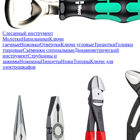
Слесарный инструмент
Молотки
Напильники
Ключи
гаечные
Ножовки
Отвёртки
Ключи угловые
Трещотки
Головки
торцевые
Съёмники специальные
Динамометрический
инструмент
Струбцины и
зажимы
Ножницы
Пинцеты
Ножи
Топоры
Ключи для
электрошкафов