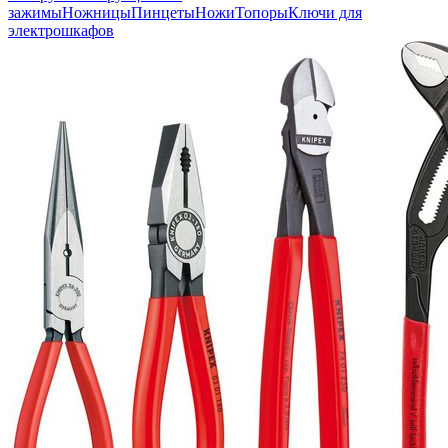
зажимы
Ножницы
Пинцеты
Ножи
Топоры
Ключи для
электрошкафов