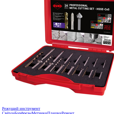
Режущий инструмент
Свёрла
Борфрезы
Метчики
Плашки
Ремонт