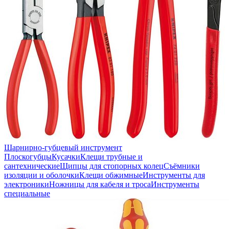
Шарнирно-губцевый инструмент
Плоскогубцы
Кусачки
Клещи трубные и
сантехнические
Щипцы для стопорных колец
Съёмники
изоляции и оболочки
Клещи обжимные
Инструменты для
электроники
Ножницы для кабеля и троса
Инструменты
специальные