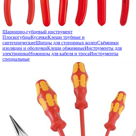
Шарнирно-губцевый инструмент
Плоскогубцы
Кусачки
Клещи трубные и
сантехнические
Щипцы для стопорных колец
Съёмники
изоляции и оболочки
Клещи обжимные
Инструменты для
электроники
Ножницы для кабеля и троса
Инструменты
специальные