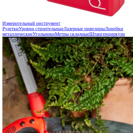
Измерительный инструмент
Рулетки
Уровни строительные
Лазерные нивелиры
Линейки
металлические
Угольники
Метры складные
Штангенциркули