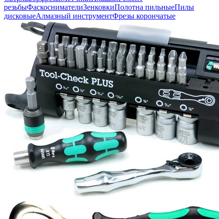
резьбы
Фаскосниматели
Зенковки
Полотна пильные
Пилы
дисковые
Алмазный инструмент
Фрезы корончатые