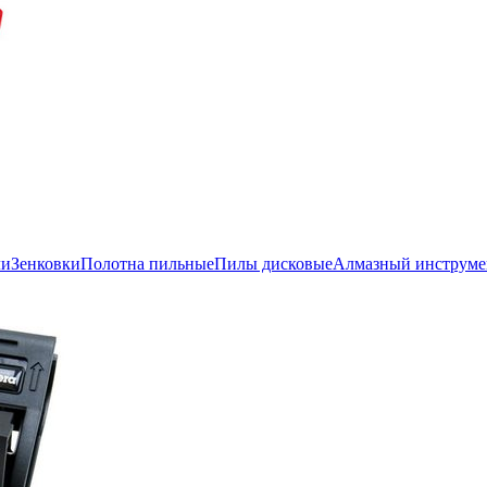
ли
Зенковки
Полотна пильные
Пилы дисковые
Алмазный инструме