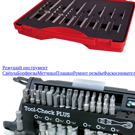
Режущий инструмент
Свёрла
Борфрезы
Метчики
Плашки
Ремонт резьбы
Фаскоснимате