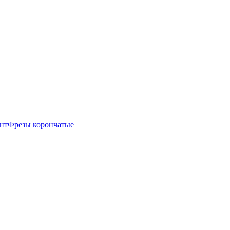
нт
Фрезы корончатые