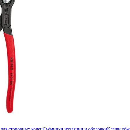
для стопорных колец
Съёмники изоляции и оболочки
Клещи об