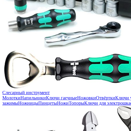
Слесарный инструмент
Молотки
Напильники
Ключи гаечные
Ножовки
Отвёртки
Ключи 
зажимы
Ножницы
Пинцеты
Ножи
Топоры
Ключи для электрошка