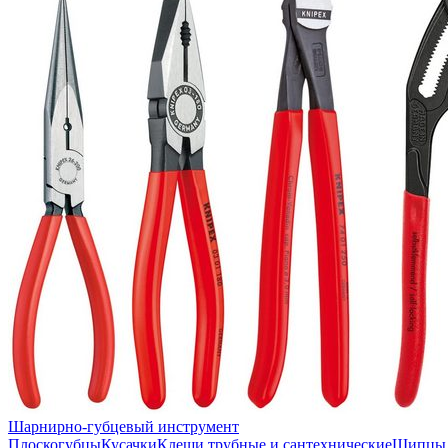
Шарнирно-губцевый инструмент
Плоскогубцы
Кусачки
Клещи трубные и сантехнические
Щипцы 