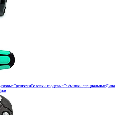
угловые
Трещотки
Головки торцевые
Съёмники специальные
Дина
фов