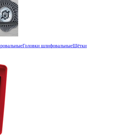
ировальные
Головки шлифовальные
Щётки