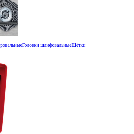
ировальные
Головки шлифовальные
Щётки