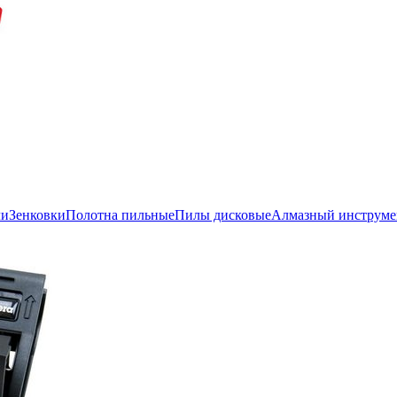
ли
Зенковки
Полотна пильные
Пилы дисковые
Алмазный инструме