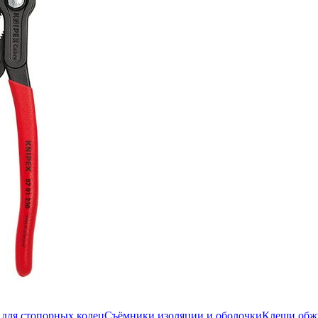
для стопорных колец
Съёмники изоляции и оболочки
Клещи об