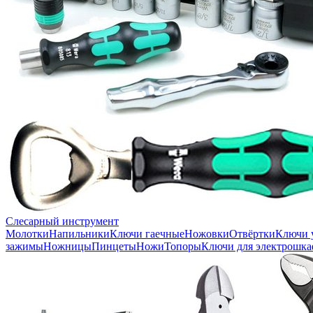
Слесарный инструмент
Молотки
Напильники
Ключи гаечные
Ножовки
Отвёртки
Ключи 
зажимы
Ножницы
Пинцеты
Ножи
Топоры
Ключи для электрошка