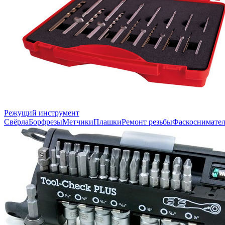
Режущий инструмент
Свёрла
Борфрезы
Метчики
Плашки
Ремонт резьбы
Фаскоснимате