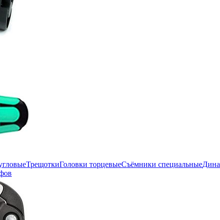
угловые
Трещотки
Головки торцевые
Съёмники специальные
Дина
фов