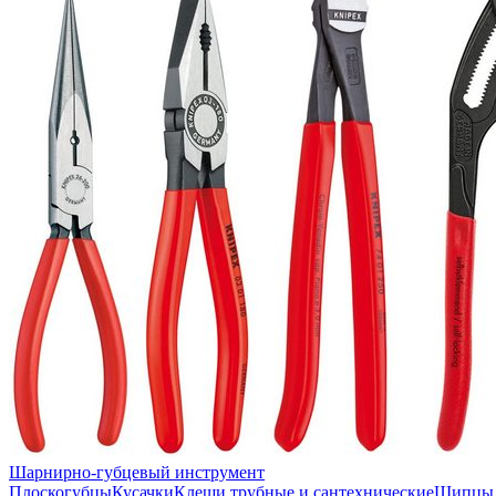
Шарнирно-губцевый инструмент
Плоскогубцы
Кусачки
Клещи трубные и сантехнические
Щипцы 