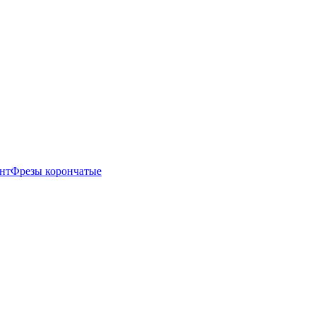
нт
Фрезы корончатые