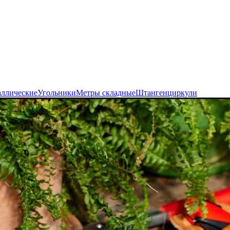
аллические
Угольники
Метры складные
Штангенциркули