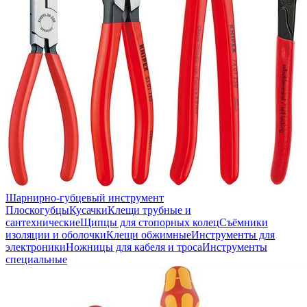
Шарнирно-губцевый инструмент
Плоскогубцы
Кусачки
Клещи трубные и
сантехнические
Щипцы для стопорных колец
Съёмники
изоляции и оболочки
Клещи обжимные
Инструменты для
электроники
Ножницы для кабеля и троса
Инструменты
специальные