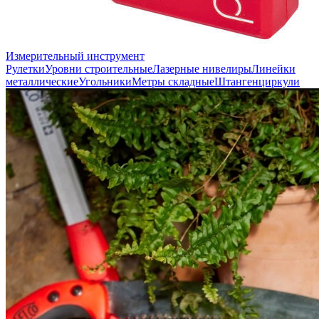
Измерительный инструмент
Рулетки
Уровни строительные
Лазерные нивелиры
Линейки
металлические
Угольники
Метры складные
Штангенциркули