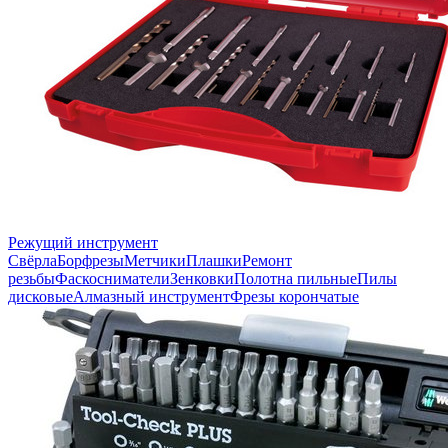
Режущий инструмент
Свёрла
Борфрезы
Метчики
Плашки
Ремонт
резьбы
Фаскосниматели
Зенковки
Полотна пильные
Пилы
дисковые
Алмазный инструмент
Фрезы корончатые