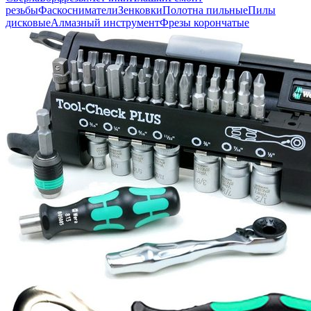
резьбы
Фаскосниматели
Зенковки
Полотна пильные
Пилы
дисковые
Алмазный инструмент
Фрезы корончатые