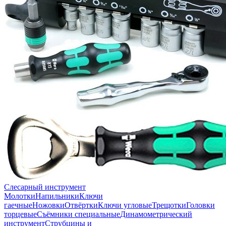
Слесарный инструмент
Молотки
Напильники
Ключи
гаечные
Ножовки
Отвёртки
Ключи угловые
Трещотки
Головки
торцевые
Съёмники специальные
Динамометрический
инструмент
Струбцины и