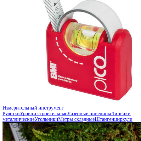
Измерительный инструмент
Рулетки
Уровни строительные
Лазерные нивелиры
Линейки
металлические
Угольники
Метры складные
Штангенциркули