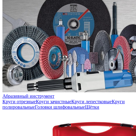
Абразивный инструмент
Круги отрезные
Круги зачистные
Круги лепестковые
Круги
полировальные
Головки шлифовальные
Щётки