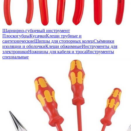
Шарнирно-губцевый инструмент
Плоскогубцы
Кусачки
Клещи трубные и
сантехнические
Щипцы для стопорных колец
Съёмники
изоляции и оболочки
Клещи обжимные
Инструменты для
электроники
Ножницы для кабеля и троса
Инструменты
специальные