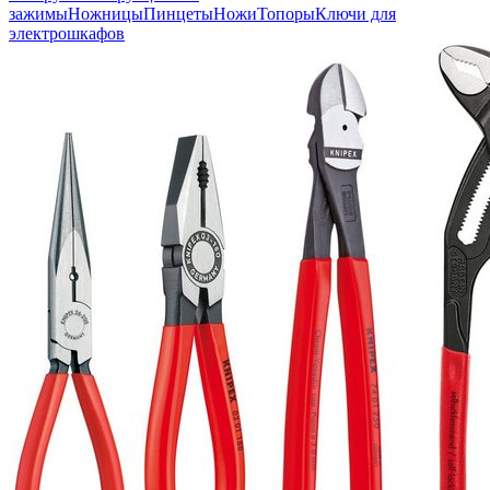
зажимы
Ножницы
Пинцеты
Ножи
Топоры
Ключи для
электрошкафов