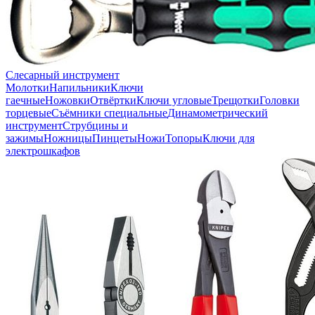
Слесарный инструмент
Молотки
Напильники
Ключи
гаечные
Ножовки
Отвёртки
Ключи угловые
Трещотки
Головки
торцевые
Съёмники специальные
Динамометрический
инструмент
Струбцины и
зажимы
Ножницы
Пинцеты
Ножи
Топоры
Ключи для
электрошкафов