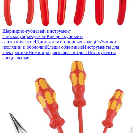
Шарнирно-губцевый инструмент
Плоскогубцы
Кусачки
Клещи трубные и
сантехнические
Щипцы для стопорных колец
Съёмники
изоляции и оболочки
Клещи обжимные
Инструменты для
электроники
Ножницы для кабеля и троса
Инструменты
специальные