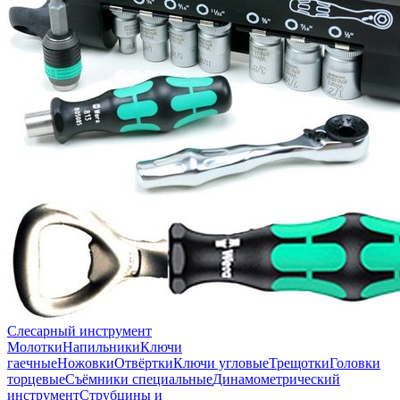
Слесарный инструмент
Молотки
Напильники
Ключи
гаечные
Ножовки
Отвёртки
Ключи угловые
Трещотки
Головки
торцевые
Съёмники специальные
Динамометрический
инструмент
Струбцины и