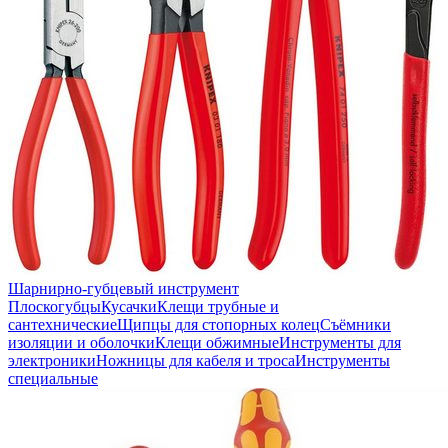
Шарнирно-губцевый инструмент
Плоскогубцы
Кусачки
Клещи трубные и
сантехнические
Щипцы для стопорных колец
Съёмники
изоляции и оболочки
Клещи обжимные
Инструменты для
электроники
Ножницы для кабеля и троса
Инструменты
специальные