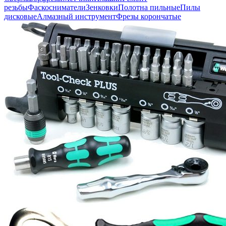
резьбы
Фаскосниматели
Зенковки
Полотна пильные
Пилы
дисковые
Алмазный инструмент
Фрезы корончатые