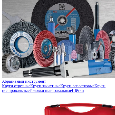
Абразивный инструмент
Круги отрезные
Круги зачистные
Круги лепестковые
Круги
полировальные
Головки шлифовальные
Щётки