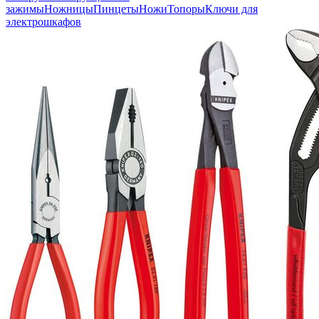
зажимы
Ножницы
Пинцеты
Ножи
Топоры
Ключи для
электрошкафов