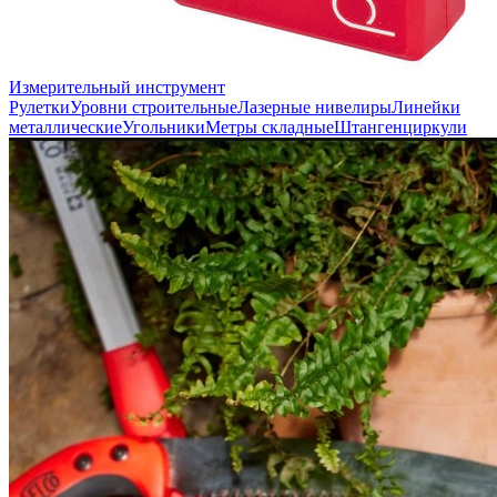
Измерительный инструмент
Рулетки
Уровни строительные
Лазерные нивелиры
Линейки
металлические
Угольники
Метры складные
Штангенциркули