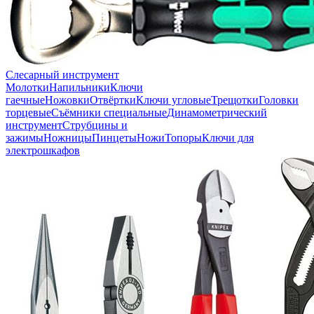
Слесарный инструмент
Молотки
Напильники
Ключи
гаечные
Ножовки
Отвёртки
Ключи угловые
Трещотки
Головки
торцевые
Съёмники специальные
Динамометрический
инструмент
Струбцины и
зажимы
Ножницы
Пинцеты
Ножи
Топоры
Ключи для
электрошкафов