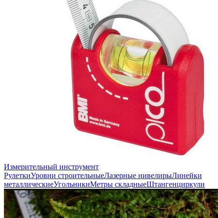
Измерительный инструмент
Рулетки
Уровни строительные
Лазерные нивелиры
Линейки
металлические
Угольники
Метры складные
Штангенциркули