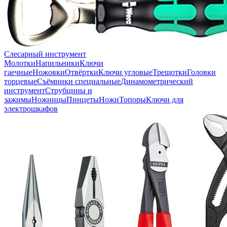
Слесарный инструмент
Молотки
Напильники
Ключи
гаечные
Ножовки
Отвёртки
Ключи угловые
Трещотки
Головки
торцевые
Съёмники специальные
Динамометрический
инструмент
Струбцины и
зажимы
Ножницы
Пинцеты
Ножи
Топоры
Ключи для
электрошкафов