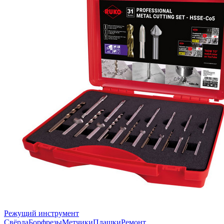
Режущий инструмент
Свёрла
Борфрезы
Метчики
Плашки
Ремонт