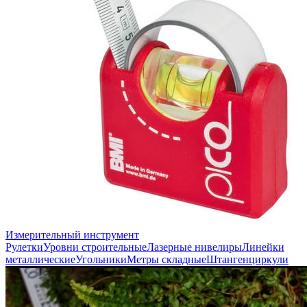
Измерительный инструмент
Рулетки
Уровни строительные
Лазерные нивелиры
Линейки
металлические
Угольники
Метры складные
Штангенциркули