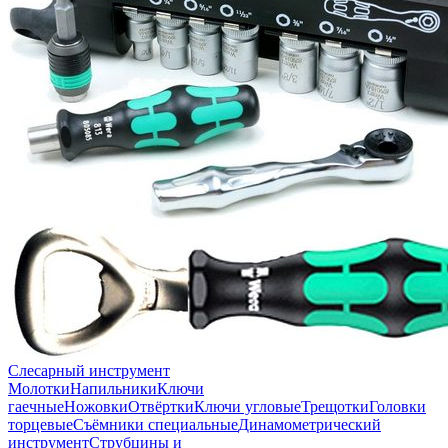
Слесарный инструмент
Молотки
Напильники
Ключи
гаечные
Ножовки
Отвёртки
Ключи угловые
Трещотки
Головки
торцевые
Съёмники специальные
Динамометрический
инструмент
Струбцины и