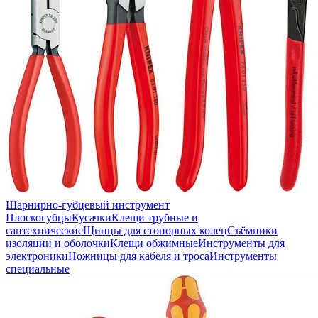
Шарнирно-губцевый инструмент
Плоскогубцы
Кусачки
Клещи трубные и
сантехнические
Щипцы для стопорных колец
Съёмники
изоляции и оболочки
Клещи обжимные
Инструменты для
электроники
Ножницы для кабеля и троса
Инструменты
специальные