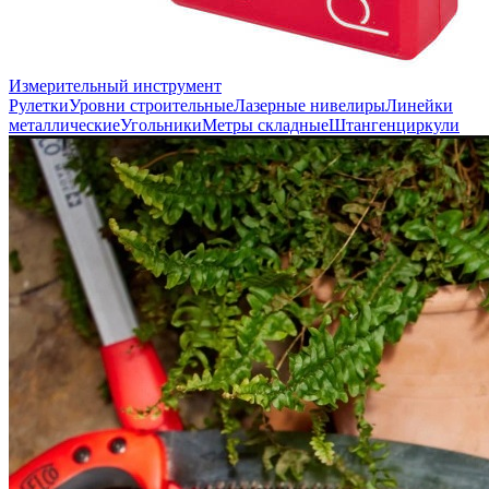
Измерительный инструмент
Рулетки
Уровни строительные
Лазерные нивелиры
Линейки
металлические
Угольники
Метры складные
Штангенциркули