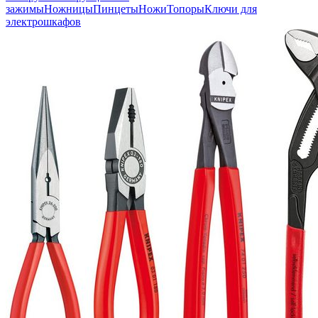
зажимы
Ножницы
Пинцеты
Ножи
Топоры
Ключи для
электрошкафов