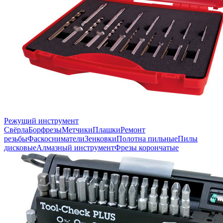
Режущий инструмент
Свёрла
Борфрезы
Метчики
Плашки
Ремонт
резьбы
Фаскосниматели
Зенковки
Полотна пильные
Пилы
дисковые
Алмазный инструмент
Фрезы корончатые