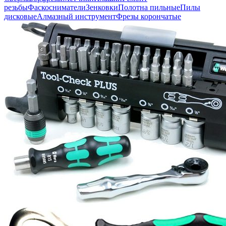
резьбы
Фаскосниматели
Зенковки
Полотна пильные
Пилы
дисковые
Алмазный инструмент
Фрезы корончатые