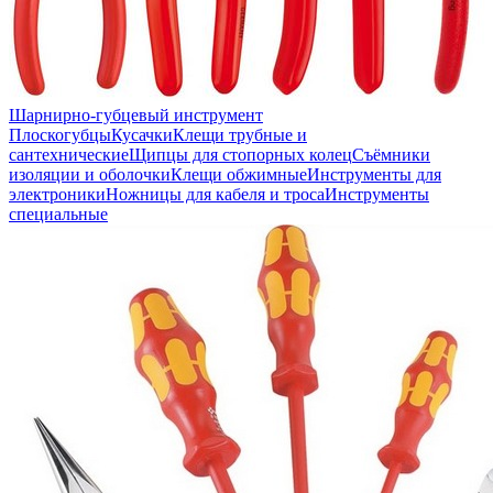
Шарнирно-губцевый инструмент
Плоскогубцы
Кусачки
Клещи трубные и
сантехнические
Щипцы для стопорных колец
Съёмники
изоляции и оболочки
Клещи обжимные
Инструменты для
электроники
Ножницы для кабеля и троса
Инструменты
специальные