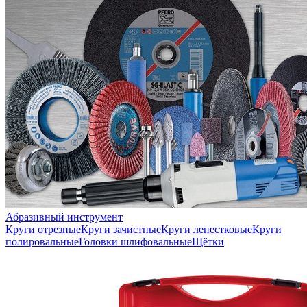
Абразивный инструмент
Круги отрезные
Круги зачистные
Круги лепестковые
Круги
полировальные
Головки шлифовальные
Щётки