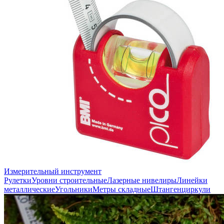
Измерительный инструмент
Рулетки
Уровни строительные
Лазерные нивелиры
Линейки
металлические
Угольники
Метры складные
Штангенциркули