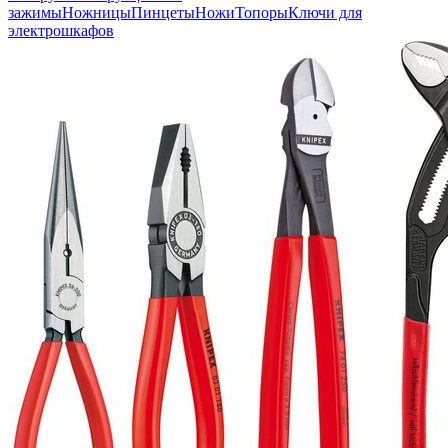
зажимы
Ножницы
Пинцеты
Ножи
Топоры
Ключи для
электрошкафов