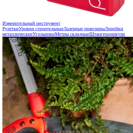
Измерительный инструмент
Рулетки
Уровни строительные
Лазерные нивелиры
Линейки
металлические
Угольники
Метры складные
Штангенциркули