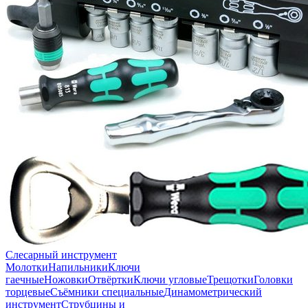
Слесарный инструмент
Молотки
Напильники
Ключи
гаечные
Ножовки
Отвёртки
Ключи угловые
Трещотки
Головки
торцевые
Съёмники специальные
Динамометрический
инструмент
Струбцины и