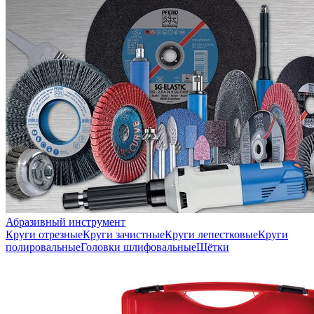
Абразивный инструмент
Круги отрезные
Круги зачистные
Круги лепестковые
Круги
полировальные
Головки шлифовальные
Щётки