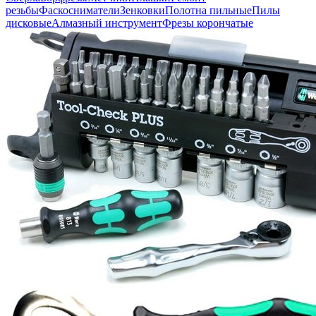
резьбы
Фаскосниматели
Зенковки
Полотна пильные
Пилы
дисковые
Алмазный инструмент
Фрезы корончатые