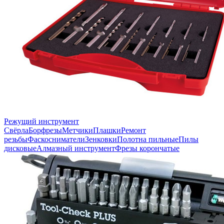
Режущий инструмент
Свёрла
Борфрезы
Метчики
Плашки
Ремонт
резьбы
Фаскосниматели
Зенковки
Полотна пильные
Пилы
дисковые
Алмазный инструмент
Фрезы корончатые