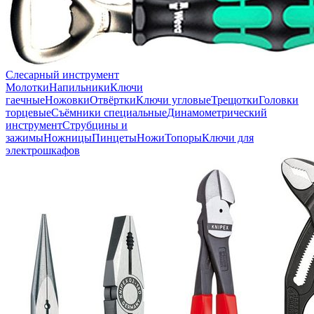
Слесарный инструмент
Молотки
Напильники
Ключи
гаечные
Ножовки
Отвёртки
Ключи угловые
Трещотки
Головки
торцевые
Съёмники специальные
Динамометрический
инструмент
Струбцины и
зажимы
Ножницы
Пинцеты
Ножи
Топоры
Ключи для
электрошкафов