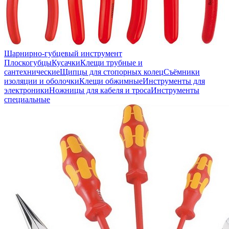
Шарнирно-губцевый инструмент
Плоскогубцы
Кусачки
Клещи трубные и
сантехнические
Щипцы для стопорных колец
Съёмники
изоляции и оболочки
Клещи обжимные
Инструменты для
электроники
Ножницы для кабеля и троса
Инструменты
специальные