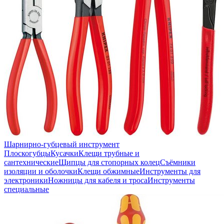
Шарнирно-губцевый инструмент
Плоскогубцы
Кусачки
Клещи трубные и
сантехнические
Щипцы для стопорных колец
Съёмники
изоляции и оболочки
Клещи обжимные
Инструменты для
электроники
Ножницы для кабеля и троса
Инструменты
специальные