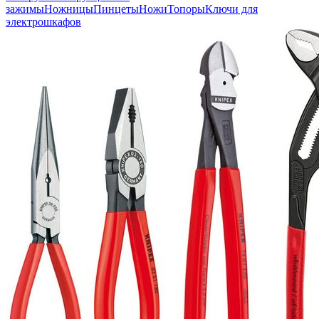
зажимы
Ножницы
Пинцеты
Ножи
Топоры
Ключи для
электрошкафов