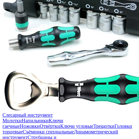
Слесарный инструмент
Молотки
Напильники
Ключи
гаечные
Ножовки
Отвёртки
Ключи угловые
Трещотки
Головки
торцевые
Съёмники специальные
Динамометрический
инструмент
Струбцины и