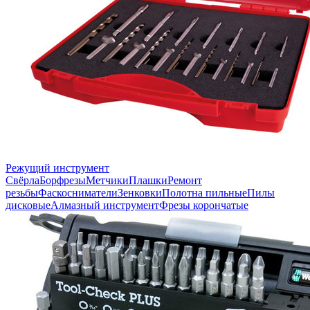
Режущий инструмент
Свёрла
Борфрезы
Метчики
Плашки
Ремонт
резьбы
Фаскосниматели
Зенковки
Полотна пильные
Пилы
дисковые
Алмазный инструмент
Фрезы корончатые