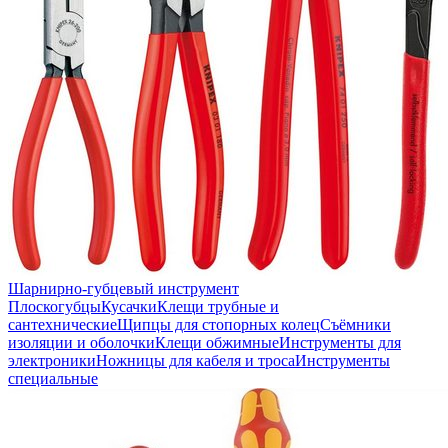
Шарнирно-губцевый инструмент
Плоскогубцы
Кусачки
Клещи трубные и
сантехнические
Щипцы для стопорных колец
Съёмники
изоляции и оболочки
Клещи обжимные
Инструменты для
электроники
Ножницы для кабеля и троса
Инструменты
специальные