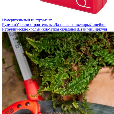
Измерительный инструмент
Рулетки
Уровни строительные
Лазерные нивелиры
Линейки
металлические
Угольники
Метры складные
Штангенциркули