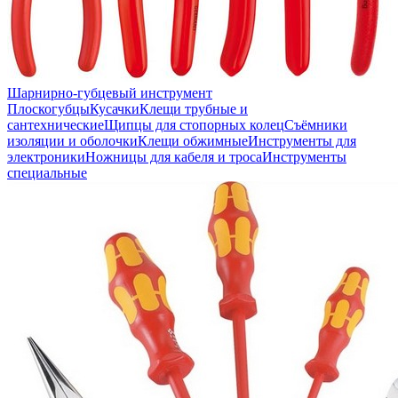
Шарнирно-губцевый инструмент
Плоскогубцы
Кусачки
Клещи трубные и
сантехнические
Щипцы для стопорных колец
Съёмники
изоляции и оболочки
Клещи обжимные
Инструменты для
электроники
Ножницы для кабеля и троса
Инструменты
специальные