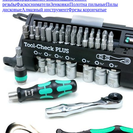
резьбы
Фаскосниматели
Зенковки
Полотна пильные
Пилы
дисковые
Алмазный инструмент
Фрезы корончатые