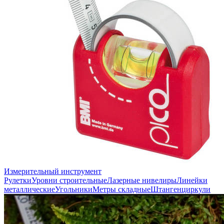
Измерительный инструмент
Рулетки
Уровни строительные
Лазерные нивелиры
Линейки
металлические
Угольники
Метры складные
Штангенциркули