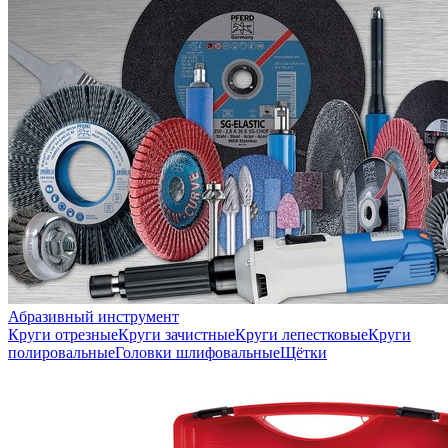
Абразивный инструмент
Круги отрезные
Круги зачистные
Круги лепестковые
Круги
полировальные
Головки шлифовальные
Щётки