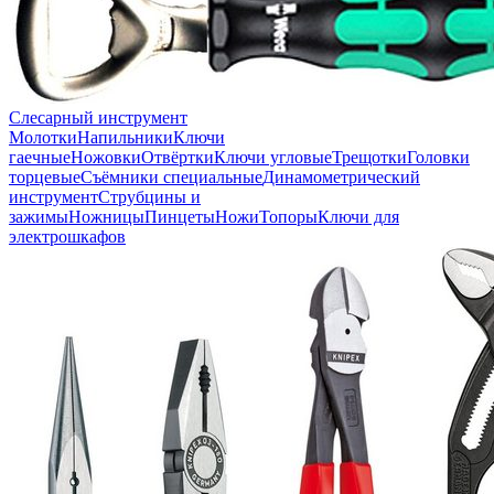
Слесарный инструмент
Молотки
Напильники
Ключи
гаечные
Ножовки
Отвёртки
Ключи угловые
Трещотки
Головки
торцевые
Съёмники специальные
Динамометрический
инструмент
Струбцины и
зажимы
Ножницы
Пинцеты
Ножи
Топоры
Ключи для
электрошкафов