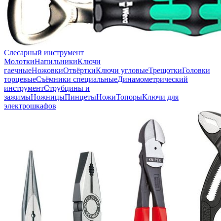
Слесарный инструмент
Молотки
Напильники
Ключи
гаечные
Ножовки
Отвёртки
Ключи угловые
Трещотки
Головки
торцевые
Съёмники специальные
Динамометрический
инструмент
Струбцины и
зажимы
Ножницы
Пинцеты
Ножи
Топоры
Ключи для
электрошкафов