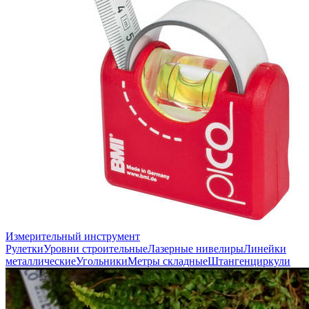
Измерительный инструмент
Рулетки
Уровни строительные
Лазерные нивелиры
Линейки
металлические
Угольники
Метры складные
Штангенциркули