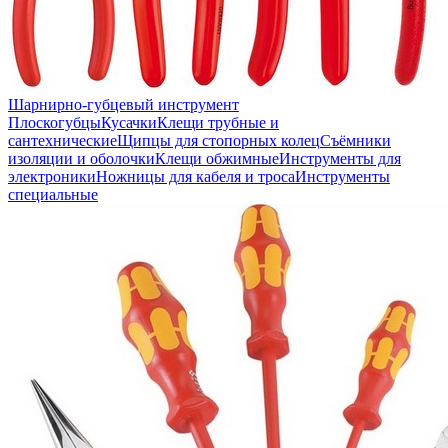
Шарнирно-губцевый инструмент
Плоскогубцы
Кусачки
Клещи трубные и
сантехнические
Щипцы для стопорных колец
Съёмники
изоляции и оболочки
Клещи обжимные
Инструменты для
электроники
Ножницы для кабеля и троса
Инструменты
специальные