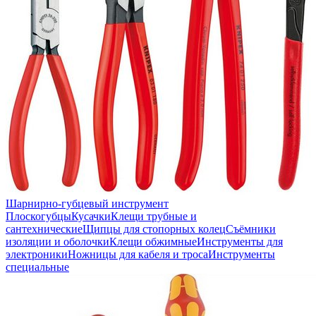
Шарнирно-губцевый инструмент
Плоскогубцы
Кусачки
Клещи трубные и
сантехнические
Щипцы для стопорных колец
Съёмники
изоляции и оболочки
Клещи обжимные
Инструменты для
электроники
Ножницы для кабеля и троса
Инструменты
специальные