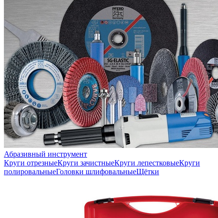
Абразивный инструмент
Круги отрезные
Круги зачистные
Круги лепестковые
Круги
полировальные
Головки шлифовальные
Щётки