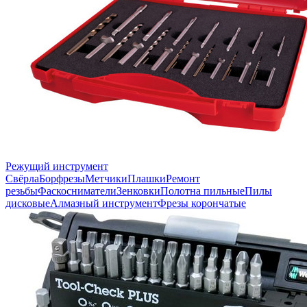
Режущий инструмент
Свёрла
Борфрезы
Метчики
Плашки
Ремонт
резьбы
Фаскосниматели
Зенковки
Полотна пильные
Пилы
дисковые
Алмазный инструмент
Фрезы корончатые