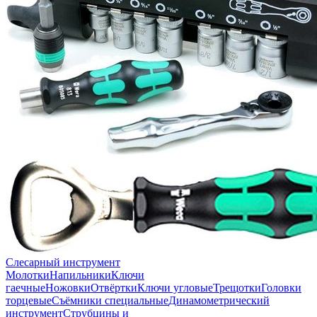
Слесарный инструмент
Молотки
Напильники
Ключи
гаечные
Ножовки
Отвёртки
Ключи угловые
Трещотки
Головки
торцевые
Съёмники специальные
Динамометрический
инструмент
Струбцины и