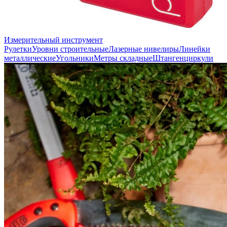
Измерительный инструмент
Рулетки
Уровни строительные
Лазерные нивелиры
Линейки
металлические
Угольники
Метры складные
Штангенциркули