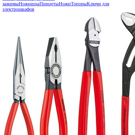
зажимы
Ножницы
Пинцеты
Ножи
Топоры
Ключи для
электрошкафов