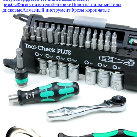
резьбы
Фаскосниматели
Зенковки
Полотна пильные
Пилы
дисковые
Алмазный инструмент
Фрезы корончатые