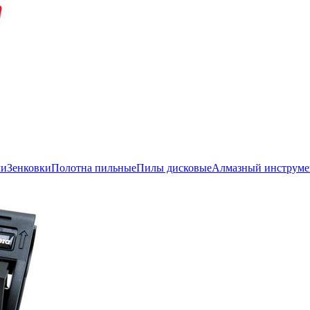
ли
Зенковки
Полотна пильные
Пилы дисковые
Алмазный инструме