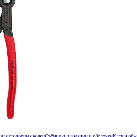
для стопорных колец
Съёмники изоляции и оболочки
Клещи об