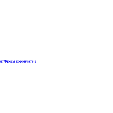
нт
Фрезы корончатые