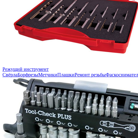
Режущий инструмент
Свёрла
Борфрезы
Метчики
Плашки
Ремонт резьбы
Фаскоснимате