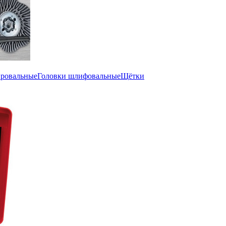
ировальные
Головки шлифовальные
Щётки