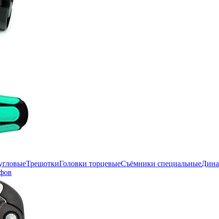
угловые
Трещотки
Головки торцевые
Съёмники специальные
Дина
фов