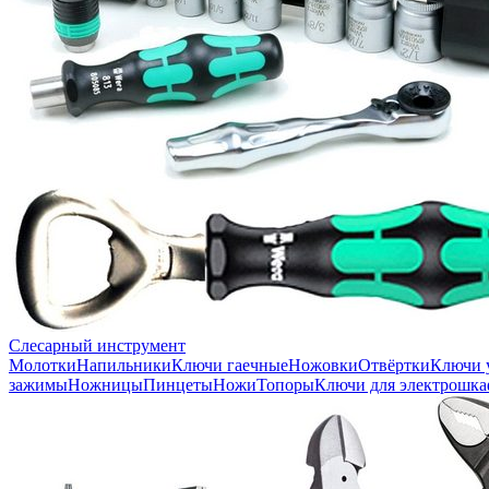
Слесарный инструмент
Молотки
Напильники
Ключи гаечные
Ножовки
Отвёртки
Ключи 
зажимы
Ножницы
Пинцеты
Ножи
Топоры
Ключи для электрошка