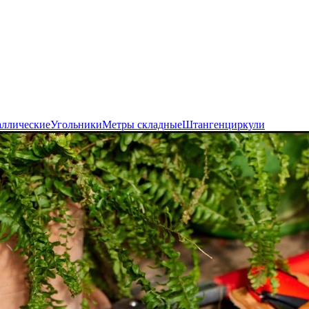
аллические
Угольники
Метры складные
Штангенциркули