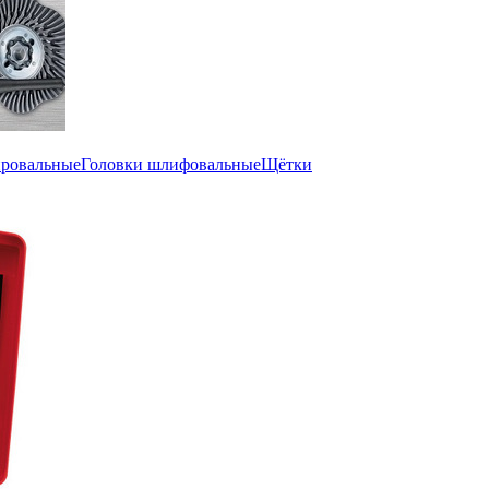
ировальные
Головки шлифовальные
Щётки