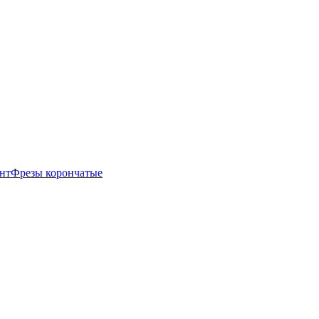
нт
Фрезы корончатые