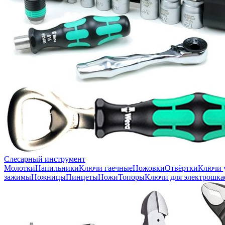
Слесарный инструмент
Молотки
Напильники
Ключи гаечные
Ножовки
Отвёртки
Ключи 
зажимы
Ножницы
Пинцеты
Ножи
Топоры
Ключи для электрошка