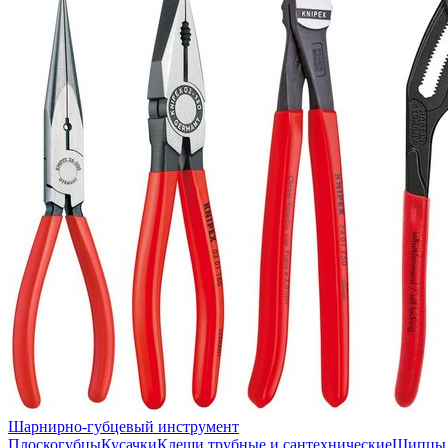
Шарнирно-губцевый инструмент
Плоскогубцы
Кусачки
Клещи трубные и сантехнические
Щипцы 