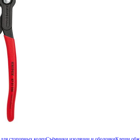
для стопорных колец
Съёмники изоляции и оболочки
Клещи об