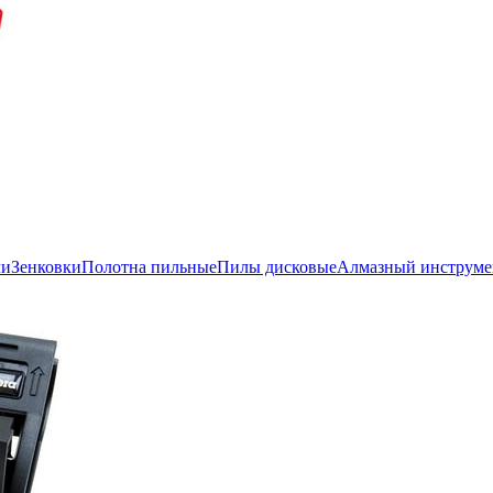
ли
Зенковки
Полотна пильные
Пилы дисковые
Алмазный инструме