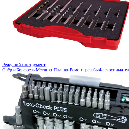
Режущий инструмент
Свёрла
Борфрезы
Метчики
Плашки
Ремонт резьбы
Фаскоснимате