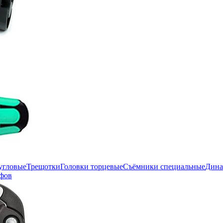
угловые
Трещотки
Головки торцевые
Съёмники специальные
Дина
фов