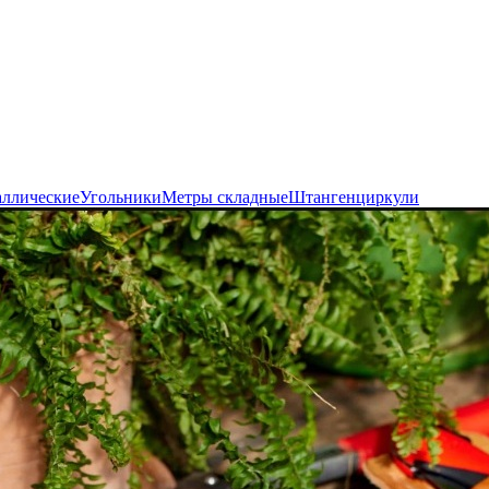
аллические
Угольники
Метры складные
Штангенциркули