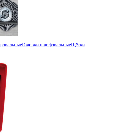
ировальные
Головки шлифовальные
Щётки