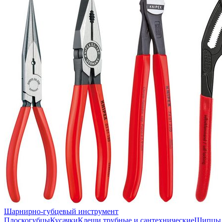
Шарнирно-губцевый инструмент
Плоскогубцы
Кусачки
Клещи трубные и сантехнические
Щипцы 