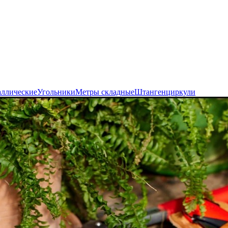
аллические
Угольники
Метры складные
Штангенциркули