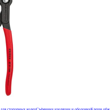
для стопорных колец
Съёмники изоляции и оболочки
Клещи об