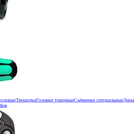
угловые
Трещотки
Головки торцевые
Съёмники специальные
Дина
фов