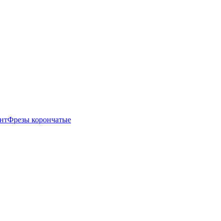
нт
Фрезы корончатые