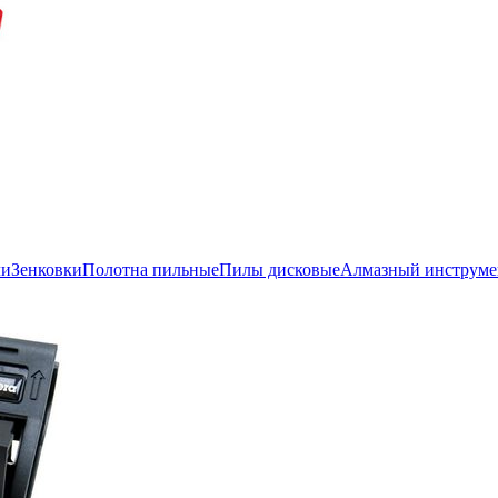
ли
Зенковки
Полотна пильные
Пилы дисковые
Алмазный инструме