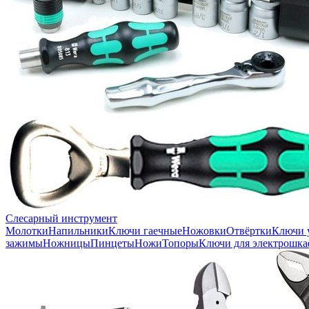
Слесарный инструмент
Молотки
Напильники
Ключи гаечные
Ножовки
Отвёртки
Ключи 
зажимы
Ножницы
Пинцеты
Ножи
Топоры
Ключи для электрошка