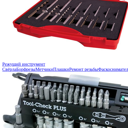
Режущий инструмент
Свёрла
Борфрезы
Метчики
Плашки
Ремонт резьбы
Фаскоснимате