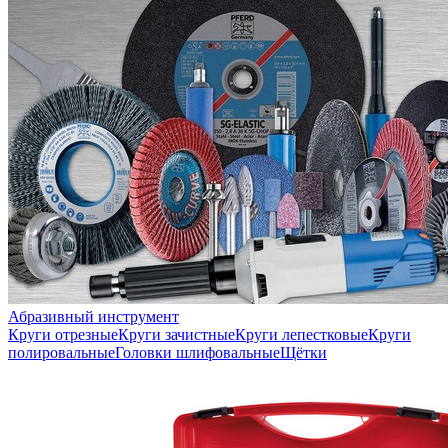
Абразивный инструмент
Круги отрезные
Круги зачистные
Круги лепестковые
Круги
полировальные
Головки шлифовальные
Щётки