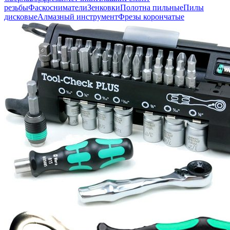
резьбы
Фаскосниматели
Зенковки
Полотна пильные
Пилы
дисковые
Алмазный инструмент
Фрезы корончатые