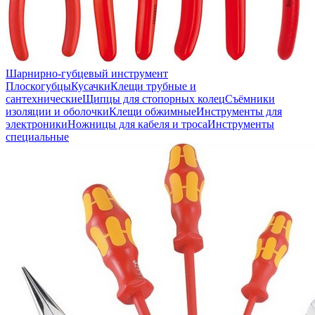
Шарнирно-губцевый инструмент
Плоскогубцы
Кусачки
Клещи трубные и
сантехнические
Щипцы для стопорных колец
Съёмники
изоляции и оболочки
Клещи обжимные
Инструменты для
электроники
Ножницы для кабеля и троса
Инструменты
специальные