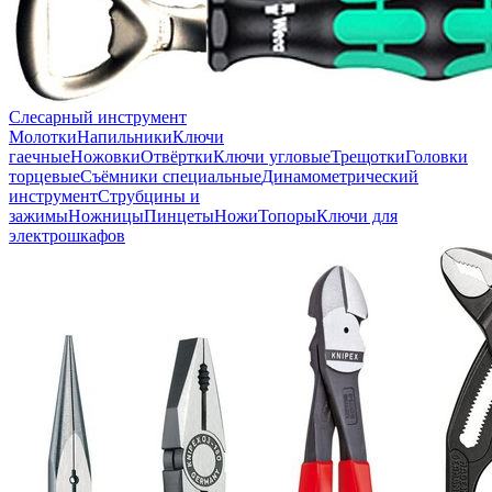
Слесарный инструмент
Молотки
Напильники
Ключи
гаечные
Ножовки
Отвёртки
Ключи угловые
Трещотки
Головки
торцевые
Съёмники специальные
Динамометрический
инструмент
Струбцины и
зажимы
Ножницы
Пинцеты
Ножи
Топоры
Ключи для
электрошкафов