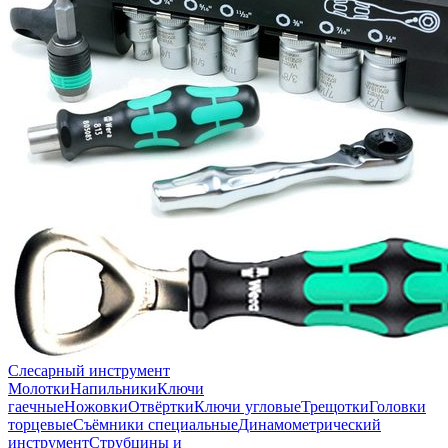
Слесарный инструмент
Молотки
Напильники
Ключи
гаечные
Ножовки
Отвёртки
Ключи угловые
Трещотки
Головки
торцевые
Съёмники специальные
Динамометрический
инструмент
Струбцины и