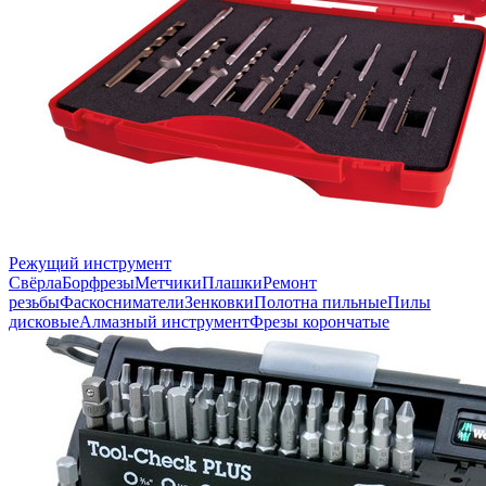
Режущий инструмент
Свёрла
Борфрезы
Метчики
Плашки
Ремонт
резьбы
Фаскосниматели
Зенковки
Полотна пильные
Пилы
дисковые
Алмазный инструмент
Фрезы корончатые