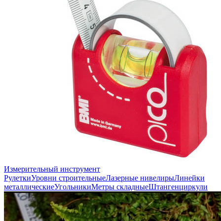
Измерительный инструмент
Рулетки
Уровни строительные
Лазерные нивелиры
Линейки
металлические
Угольники
Метры складные
Штангенциркули