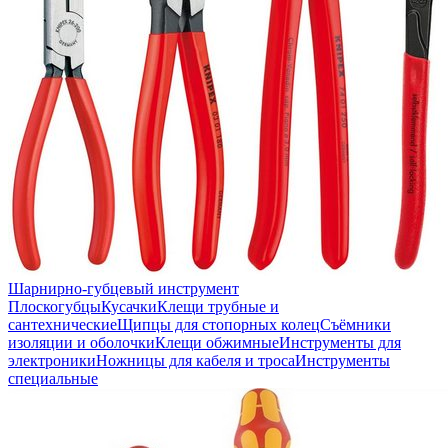
Шарнирно-губцевый инструмент
Плоскогубцы
Кусачки
Клещи трубные и
сантехнические
Щипцы для стопорных колец
Съёмники
изоляции и оболочки
Клещи обжимные
Инструменты для
электроники
Ножницы для кабеля и троса
Инструменты
специальные