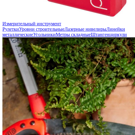
Измерительный инструмент
Рулетки
Уровни строительные
Лазерные нивелиры
Линейки
металлические
Угольники
Метры складные
Штангенциркули