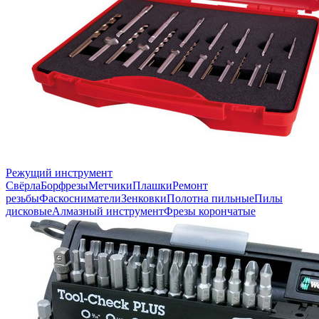
Режущий инструмент
Свёрла
Борфрезы
Метчики
Плашки
Ремонт
резьбы
Фаскосниматели
Зенковки
Полотна пильные
Пилы
дисковые
Алмазный инструмент
Фрезы корончатые