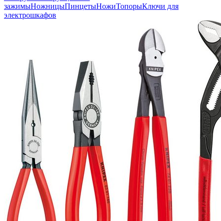
зажимы
Ножницы
Пинцеты
Ножи
Топоры
Ключи для
электрошкафов