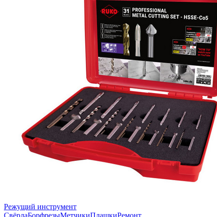
Режущий инструмент
Свёрла
Борфрезы
Метчики
Плашки
Ремонт