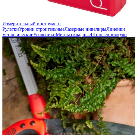
Измерительный инструмент
Рулетки
Уровни строительные
Лазерные нивелиры
Линейки
металлические
Угольники
Метры складные
Штангенциркули