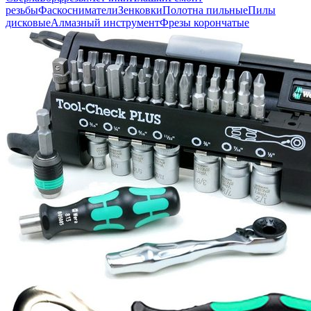
резьбы
Фаскосниматели
Зенковки
Полотна пильные
Пилы
дисковые
Алмазный инструмент
Фрезы корончатые