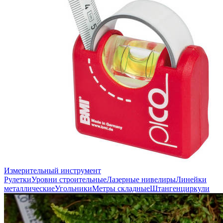
Измерительный инструмент
Рулетки
Уровни строительные
Лазерные нивелиры
Линейки
металлические
Угольники
Метры складные
Штангенциркули