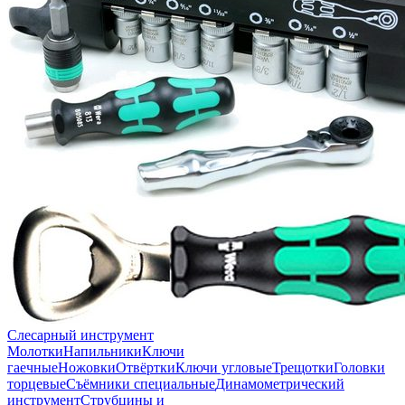
Слесарный инструмент
Молотки
Напильники
Ключи
гаечные
Ножовки
Отвёртки
Ключи угловые
Трещотки
Головки
торцевые
Съёмники специальные
Динамометрический
инструмент
Струбцины и