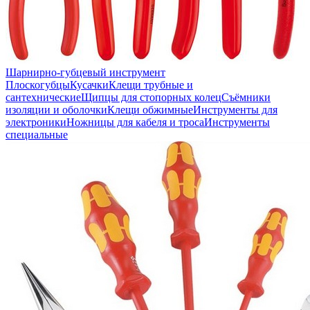
Шарнирно-губцевый инструмент
Плоскогубцы
Кусачки
Клещи трубные и
сантехнические
Щипцы для стопорных колец
Съёмники
изоляции и оболочки
Клещи обжимные
Инструменты для
электроники
Ножницы для кабеля и троса
Инструменты
специальные