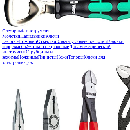
Слесарный инструмент
Молотки
Напильники
Ключи
гаечные
Ножовки
Отвёртки
Ключи угловые
Трещотки
Головки
торцевые
Съёмники специальные
Динамометрический
инструмент
Струбцины и
зажимы
Ножницы
Пинцеты
Ножи
Топоры
Ключи для
электрошкафов