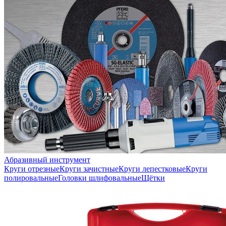
Абразивный инструмент
Круги отрезные
Круги зачистные
Круги лепестковые
Круги
полировальные
Головки шлифовальные
Щётки