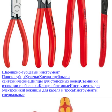
Шарнирно-губцевый инструмент
Плоскогубцы
Кусачки
Клещи трубные и
сантехнические
Щипцы для стопорных колец
Съёмники
изоляции и оболочки
Клещи обжимные
Инструменты для
электроники
Ножницы для кабеля и троса
Инструменты
специальные