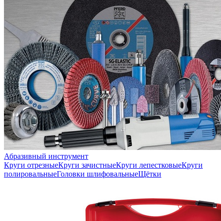
Абразивный инструмент
Круги отрезные
Круги зачистные
Круги лепестковые
Круги
полировальные
Головки шлифовальные
Щётки