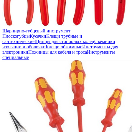
Шарнирно-губцевый инструмент
Плоскогубцы
Кусачки
Клещи трубные и
сантехнические
Щипцы для стопорных колец
Съёмники
изоляции и оболочки
Клещи обжимные
Инструменты для
электроники
Ножницы для кабеля и троса
Инструменты
специальные