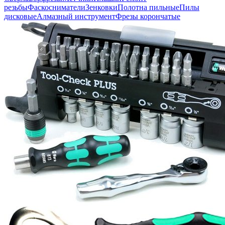
резьбы
Фаскосниматели
Зенковки
Полотна пильные
Пилы
дисковые
Алмазный инструмент
Фрезы корончатые