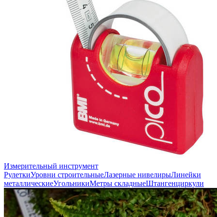
Измерительный инструмент
Рулетки
Уровни строительные
Лазерные нивелиры
Линейки
металлические
Угольники
Метры складные
Штангенциркули