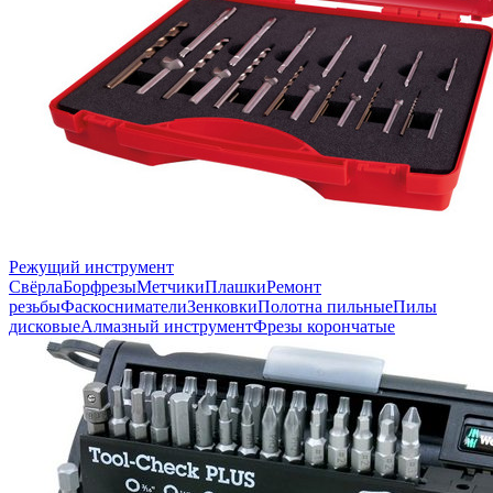
Режущий инструмент
Свёрла
Борфрезы
Метчики
Плашки
Ремонт
резьбы
Фаскосниматели
Зенковки
Полотна пильные
Пилы
дисковые
Алмазный инструмент
Фрезы корончатые