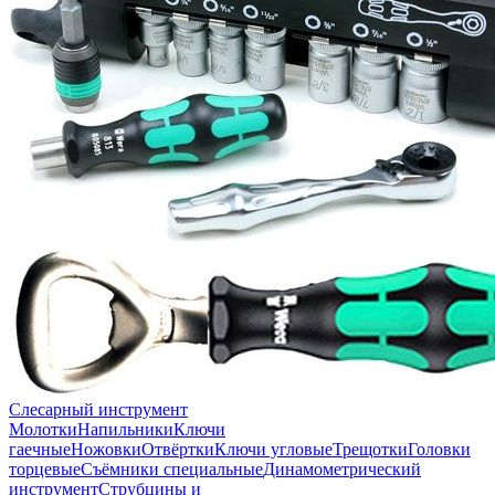
Слесарный инструмент
Молотки
Напильники
Ключи
гаечные
Ножовки
Отвёртки
Ключи угловые
Трещотки
Головки
торцевые
Съёмники специальные
Динамометрический
инструмент
Струбцины и