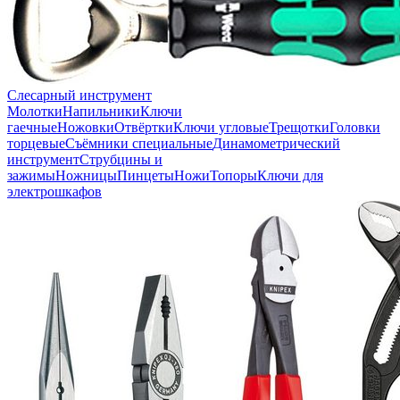
Слесарный инструмент
Молотки
Напильники
Ключи
гаечные
Ножовки
Отвёртки
Ключи угловые
Трещотки
Головки
торцевые
Съёмники специальные
Динамометрический
инструмент
Струбцины и
зажимы
Ножницы
Пинцеты
Ножи
Топоры
Ключи для
электрошкафов