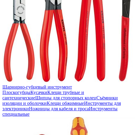
Шарнирно-губцевый инструмент
Плоскогубцы
Кусачки
Клещи трубные и
сантехнические
Щипцы для стопорных колец
Съёмники
изоляции и оболочки
Клещи обжимные
Инструменты для
электроники
Ножницы для кабеля и троса
Инструменты
специальные