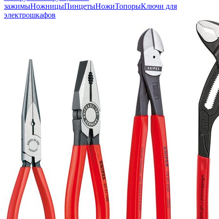
зажимы
Ножницы
Пинцеты
Ножи
Топоры
Ключи для
электрошкафов