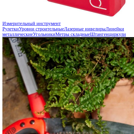
Измерительный инструмент
Рулетки
Уровни строительные
Лазерные нивелиры
Линейки
металлические
Угольники
Метры складные
Штангенциркули