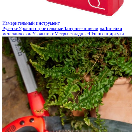
Измерительный инструмент
Рулетки
Уровни строительные
Лазерные нивелиры
Линейки
металлические
Угольники
Метры складные
Штангенциркули