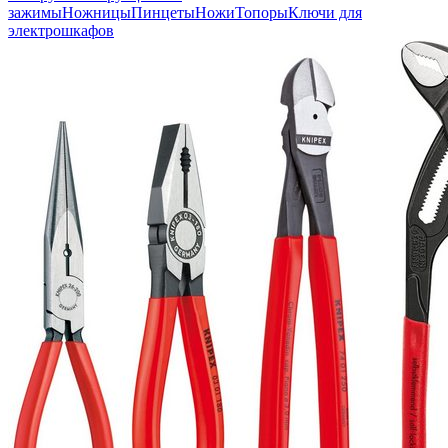
зажимы
Ножницы
Пинцеты
Ножи
Топоры
Ключи для
электрошкафов