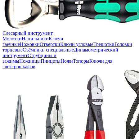
Слесарный инструмент
Молотки
Напильники
Ключи
гаечные
Ножовки
Отвёртки
Ключи угловые
Трещотки
Головки
торцевые
Съёмники специальные
Динамометрический
инструмент
Струбцины и
зажимы
Ножницы
Пинцеты
Ножи
Топоры
Ключи для
электрошкафов