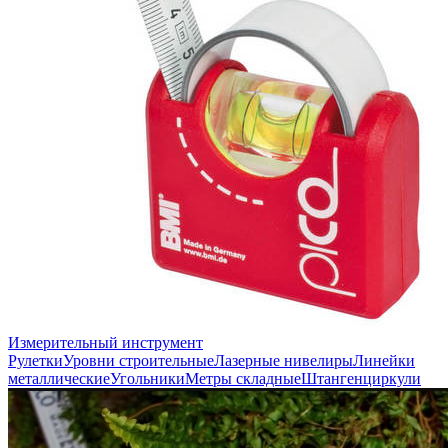
Измерительный инструмент
Рулетки
Уровни строительные
Лазерные нивелиры
Линейки
металлические
Угольники
Метры складные
Штангенциркули