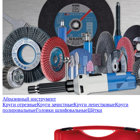
Абразивный инструмент
Круги отрезные
Круги зачистные
Круги лепестковые
Круги
полировальные
Головки шлифовальные
Щётки