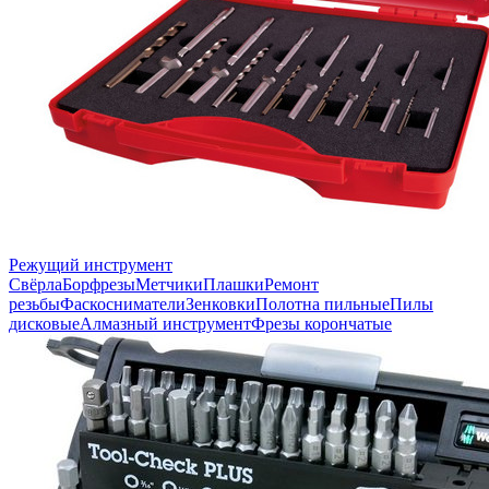
Режущий инструмент
Свёрла
Борфрезы
Метчики
Плашки
Ремонт
резьбы
Фаскосниматели
Зенковки
Полотна пильные
Пилы
дисковые
Алмазный инструмент
Фрезы корончатые