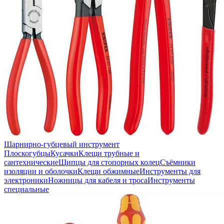
Шарнирно-губцевый инструмент
Плоскогубцы
Кусачки
Клещи трубные и
сантехнические
Щипцы для стопорных колец
Съёмники
изоляции и оболочки
Клещи обжимные
Инструменты для
электроники
Ножницы для кабеля и троса
Инструменты
специальные