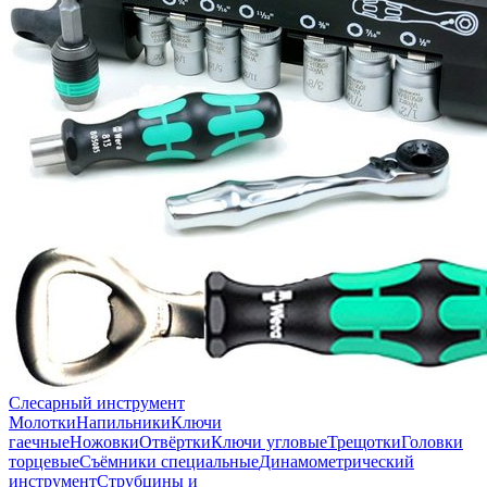
Слесарный инструмент
Молотки
Напильники
Ключи
гаечные
Ножовки
Отвёртки
Ключи угловые
Трещотки
Головки
торцевые
Съёмники специальные
Динамометрический
инструмент
Струбцины и