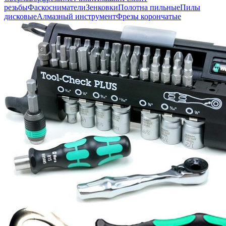
резьбы
Фаскосниматели
Зенковки
Полотна пильные
Пилы
дисковые
Алмазный инструмент
Фрезы корончатые