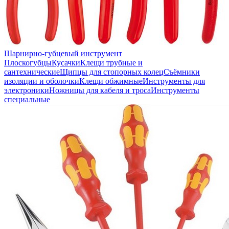
Шарнирно-губцевый инструмент
Плоскогубцы
Кусачки
Клещи трубные и
сантехнические
Щипцы для стопорных колец
Съёмники
изоляции и оболочки
Клещи обжимные
Инструменты для
электроники
Ножницы для кабеля и троса
Инструменты
специальные