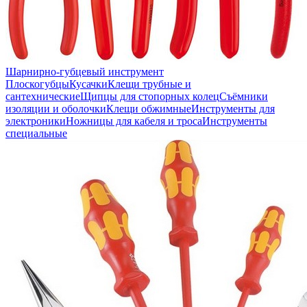
Шарнирно-губцевый инструмент
Плоскогубцы
Кусачки
Клещи трубные и
сантехнические
Щипцы для стопорных колец
Съёмники
изоляции и оболочки
Клещи обжимные
Инструменты для
электроники
Ножницы для кабеля и троса
Инструменты
специальные