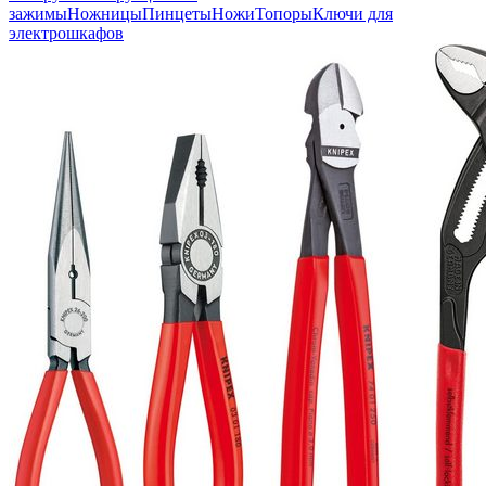
зажимы
Ножницы
Пинцеты
Ножи
Топоры
Ключи для
электрошкафов