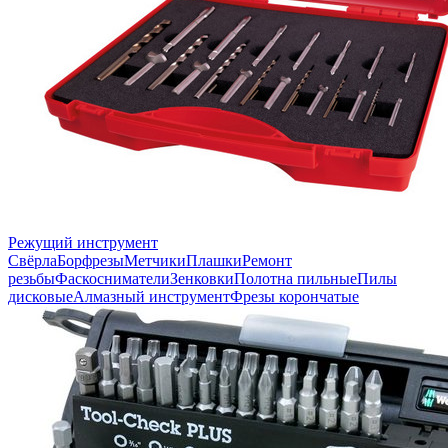
Режущий инструмент
Свёрла
Борфрезы
Метчики
Плашки
Ремонт
резьбы
Фаскосниматели
Зенковки
Полотна пильные
Пилы
дисковые
Алмазный инструмент
Фрезы корончатые