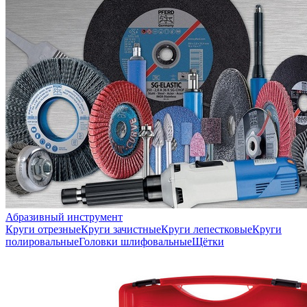
Абразивный инструмент
Круги отрезные
Круги зачистные
Круги лепестковые
Круги
полировальные
Головки шлифовальные
Щётки