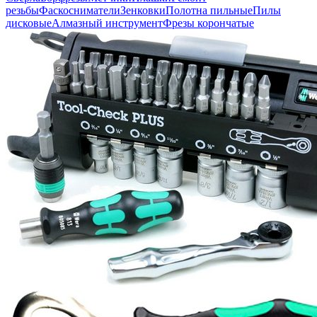
резьбы
Фаскосниматели
Зенковки
Полотна пильные
Пилы
дисковые
Алмазный инструмент
Фрезы корончатые