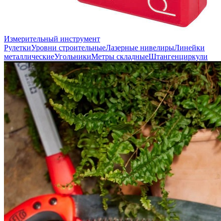
Измерительный инструмент
Рулетки
Уровни строительные
Лазерные нивелиры
Линейки
металлические
Угольники
Метры складные
Штангенциркули