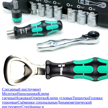
Слесарный инструмент
Молотки
Напильники
Ключи
гаечные
Ножовки
Отвёртки
Ключи угловые
Трещотки
Головки
торцевые
Съёмники специальные
Динамометрический
инструмент
Струбцины и