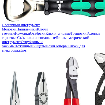
Слесарный инструмент
Молотки
Напильники
Ключи
гаечные
Ножовки
Отвёртки
Ключи угловые
Трещотки
Головки
торцевые
Съёмники специальные
Динамометрический
инструмент
Струбцины и
зажимы
Ножницы
Пинцеты
Ножи
Топоры
Ключи для
электрошкафов