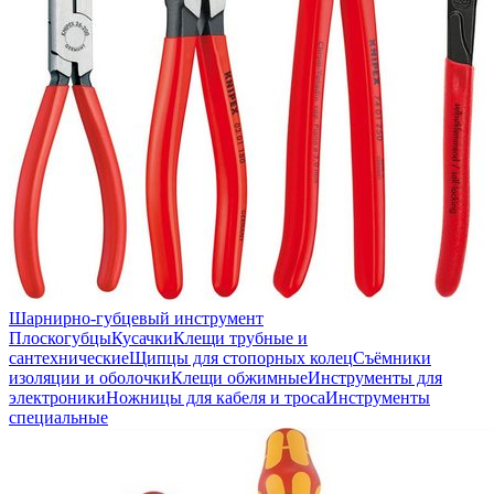
Шарнирно-губцевый инструмент
Плоскогубцы
Кусачки
Клещи трубные и
сантехнические
Щипцы для стопорных колец
Съёмники
изоляции и оболочки
Клещи обжимные
Инструменты для
электроники
Ножницы для кабеля и троса
Инструменты
специальные