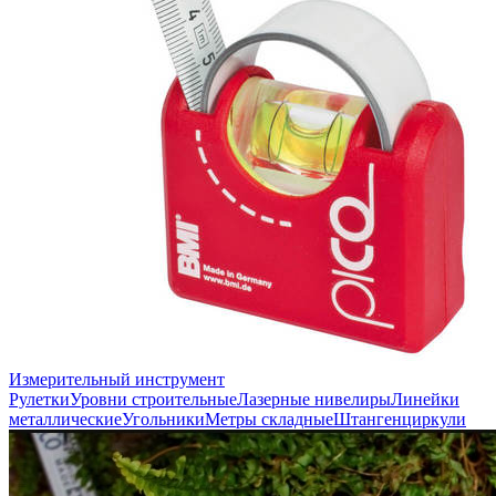
Измерительный инструмент
Рулетки
Уровни строительные
Лазерные нивелиры
Линейки
металлические
Угольники
Метры складные
Штангенциркули