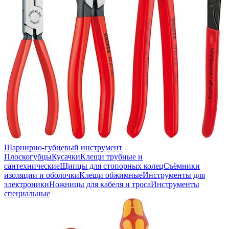
Шарнирно-губцевый инструмент
Плоскогубцы
Кусачки
Клещи трубные и
сантехнические
Щипцы для стопорных колец
Съёмники
изоляции и оболочки
Клещи обжимные
Инструменты для
электроники
Ножницы для кабеля и троса
Инструменты
специальные