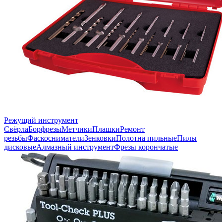
Режущий инструмент
Свёрла
Борфрезы
Метчики
Плашки
Ремонт
резьбы
Фаскосниматели
Зенковки
Полотна пильные
Пилы
дисковые
Алмазный инструмент
Фрезы корончатые