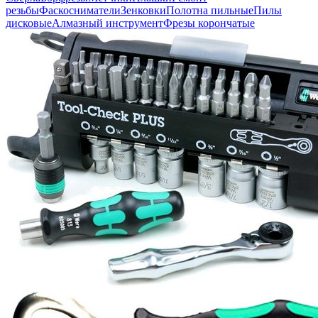
резьбы
Фаскосниматели
Зенковки
Полотна пильные
Пилы
дисковые
Алмазный инструмент
Фрезы корончатые