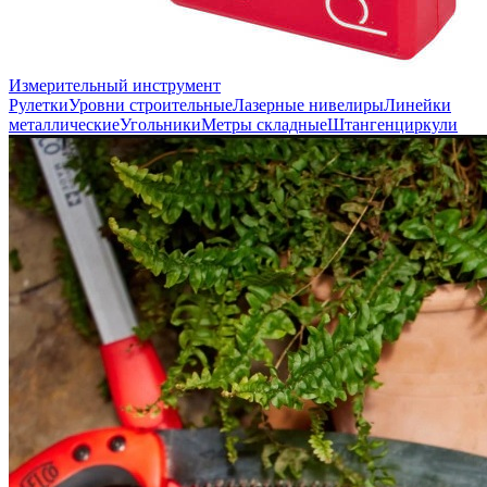
Измерительный инструмент
Рулетки
Уровни строительные
Лазерные нивелиры
Линейки
металлические
Угольники
Метры складные
Штангенциркули