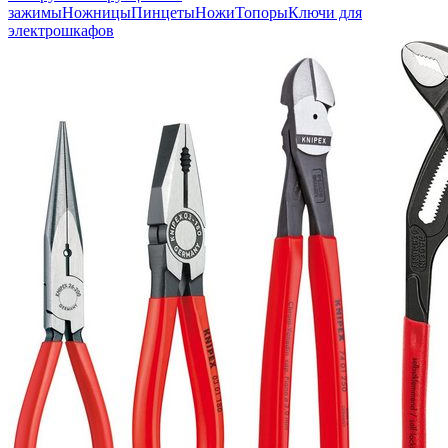
зажимы
Ножницы
Пинцеты
Ножи
Топоры
Ключи для
электрошкафов