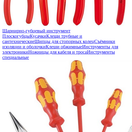
Шарнирно-губцевый инструмент
Плоскогубцы
Кусачки
Клещи трубные и
сантехнические
Щипцы для стопорных колец
Съёмники
изоляции и оболочки
Клещи обжимные
Инструменты для
электроники
Ножницы для кабеля и троса
Инструменты
специальные