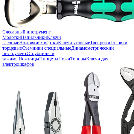
Слесарный инструмент
Молотки
Напильники
Ключи
гаечные
Ножовки
Отвёртки
Ключи угловые
Трещотки
Головки
торцевые
Съёмники специальные
Динамометрический
инструмент
Струбцины и
зажимы
Ножницы
Пинцеты
Ножи
Топоры
Ключи для
электрошкафов