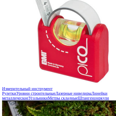
Измерительный инструмент
Рулетки
Уровни строительные
Лазерные нивелиры
Линейки
металлические
Угольники
Метры складные
Штангенциркули