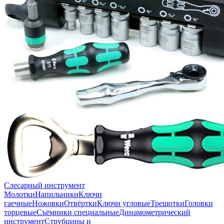
Слесарный инструмент
Молотки
Напильники
Ключи
гаечные
Ножовки
Отвёртки
Ключи угловые
Трещотки
Головки
торцевые
Съёмники специальные
Динамометрический
инструмент
Струбцины и