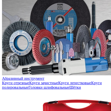
Абразивный инструмент
Круги отрезные
Круги зачистные
Круги лепестковые
Круги
полировальные
Головки шлифовальные
Щётки