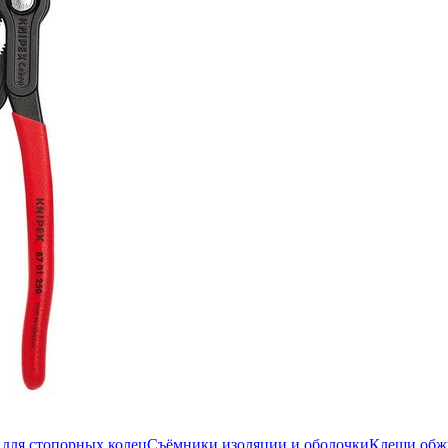
для стопорных колец
Съёмники изоляции и оболочки
Клещи об