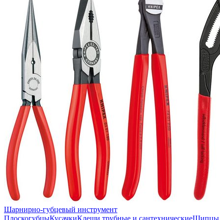
Шарнирно-губцевый инструмент
Плоскогубцы
Кусачки
Клещи трубные и сантехнические
Щипцы 