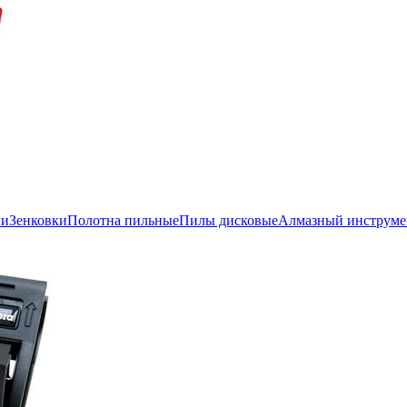
ли
Зенковки
Полотна пильные
Пилы дисковые
Алмазный инструме