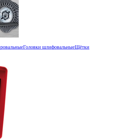
ировальные
Головки шлифовальные
Щётки