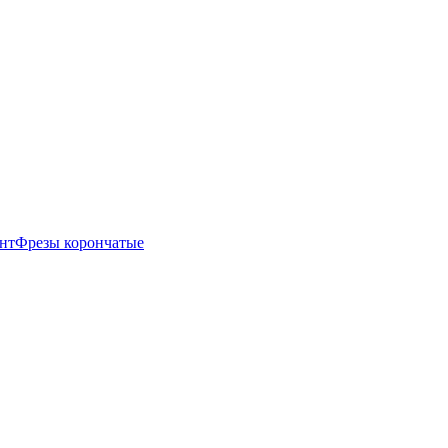
нт
Фрезы корончатые