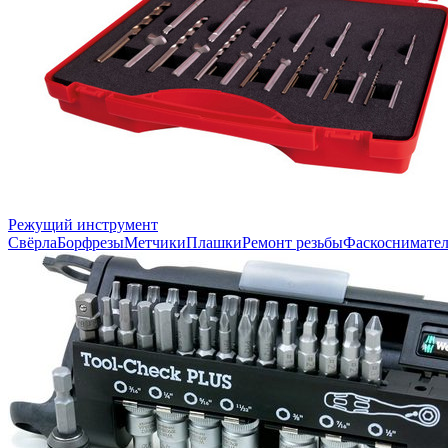
Режущий инструмент
Свёрла
Борфрезы
Метчики
Плашки
Ремонт резьбы
Фаскоснимате