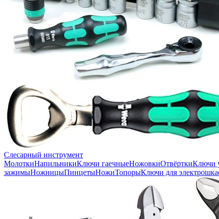
Слесарный инструмент
Молотки
Напильники
Ключи гаечные
Ножовки
Отвёртки
Ключи 
зажимы
Ножницы
Пинцеты
Ножи
Топоры
Ключи для электрошка