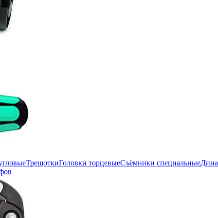
угловые
Трещотки
Головки торцевые
Съёмники специальные
Дина
фов