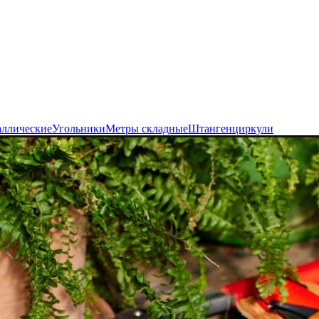
аллические
Угольники
Метры складные
Штангенциркули