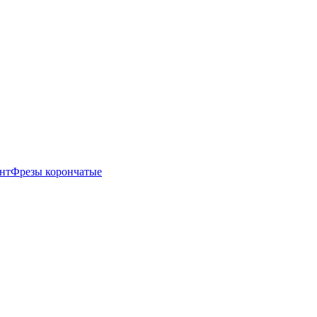
нт
Фрезы корончатые