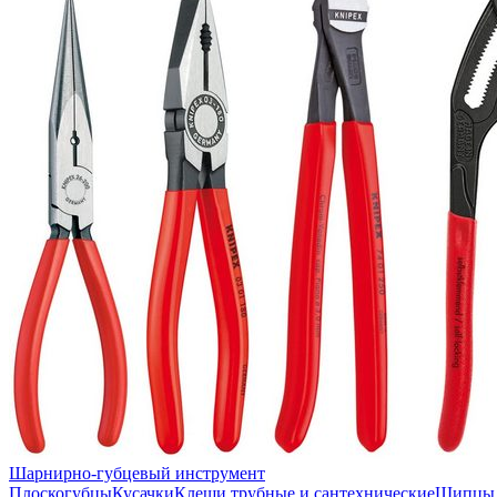
Шарнирно-губцевый инструмент
Плоскогубцы
Кусачки
Клещи трубные и сантехнические
Щипцы 