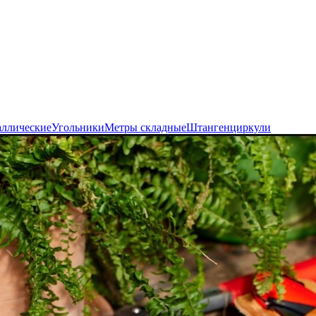
аллические
Угольники
Метры складные
Штангенциркули