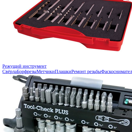
Режущий инструмент
Свёрла
Борфрезы
Метчики
Плашки
Ремонт резьбы
Фаскоснимате