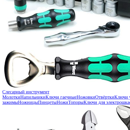
Слесарный инструмент
Молотки
Напильники
Ключи гаечные
Ножовки
Отвёртки
Ключи 
зажимы
Ножницы
Пинцеты
Ножи
Топоры
Ключи для электрошка