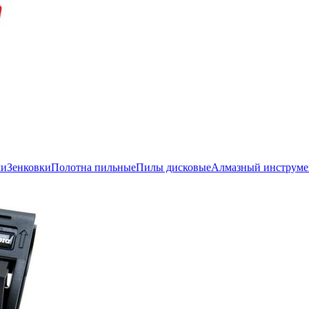
ли
Зенковки
Полотна пильные
Пилы дисковые
Алмазный инструме