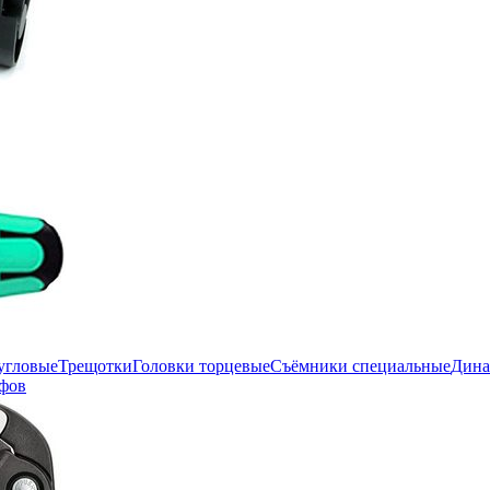
угловые
Трещотки
Головки торцевые
Съёмники специальные
Дина
фов