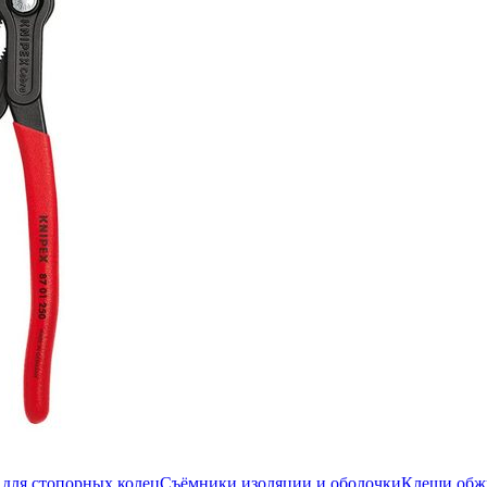
для стопорных колец
Съёмники изоляции и оболочки
Клещи об