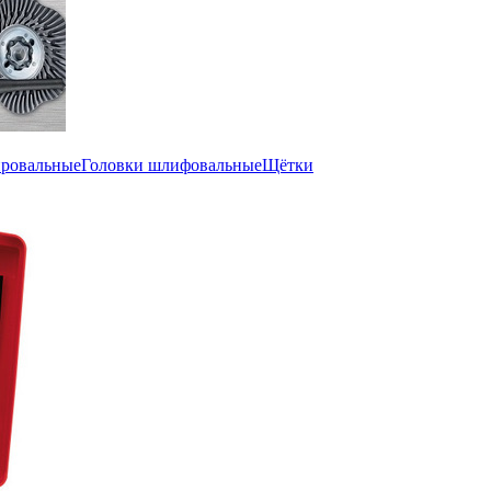
ировальные
Головки шлифовальные
Щётки