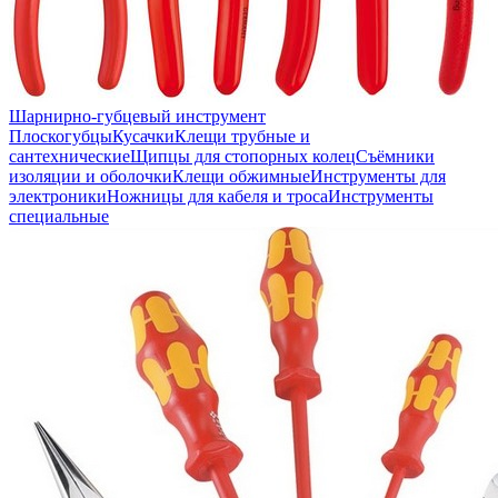
Шарнирно-губцевый инструмент
Плоскогубцы
Кусачки
Клещи трубные и
сантехнические
Щипцы для стопорных колец
Съёмники
изоляции и оболочки
Клещи обжимные
Инструменты для
электроники
Ножницы для кабеля и троса
Инструменты
специальные