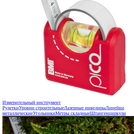
Измерительный инструмент
Рулетки
Уровни строительные
Лазерные нивелиры
Линейки
металлические
Угольники
Метры складные
Штангенциркули