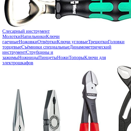
Слесарный инструмент
Молотки
Напильники
Ключи
гаечные
Ножовки
Отвёртки
Ключи угловые
Трещотки
Головки
торцевые
Съёмники специальные
Динамометрический
инструмент
Струбцины и
зажимы
Ножницы
Пинцеты
Ножи
Топоры
Ключи для
электрошкафов