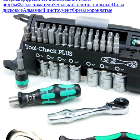
резьбы
Фаскосниматели
Зенковки
Полотна пильные
Пилы
дисковые
Алмазный инструмент
Фрезы корончатые