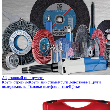
Абразивный инструмент
Круги отрезные
Круги зачистные
Круги лепестковые
Круги
полировальные
Головки шлифовальные
Щётки