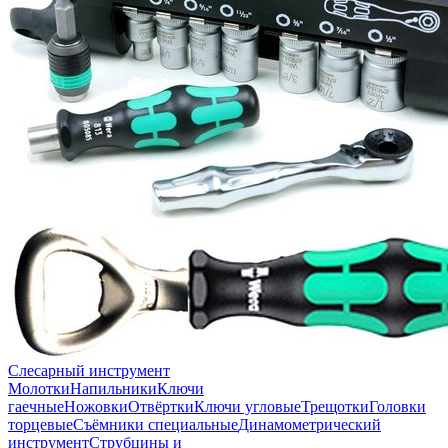
Слесарный инструмент
Молотки
Напильники
Ключи
гаечные
Ножовки
Отвёртки
Ключи угловые
Трещотки
Головки
торцевые
Съёмники специальные
Динамометрический
инструмент
Струбцины и