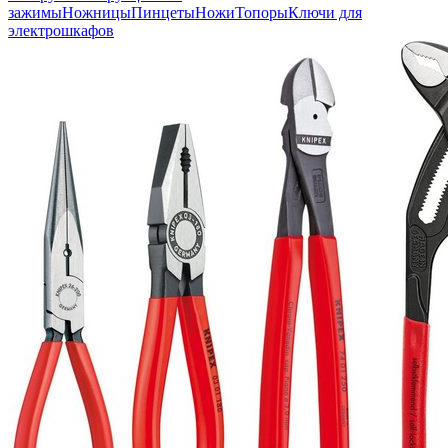
зажимы
Ножницы
Пинцеты
Ножи
Топоры
Ключи для
электрошкафов