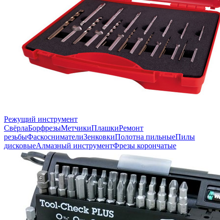
Режущий инструмент
Свёрла
Борфрезы
Метчики
Плашки
Ремонт
резьбы
Фаскосниматели
Зенковки
Полотна пильные
Пилы
дисковые
Алмазный инструмент
Фрезы корончатые