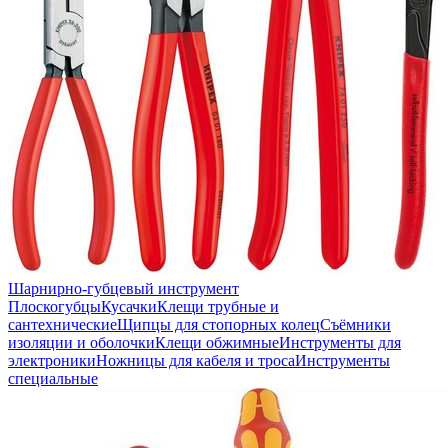
Шарнирно-губцевый инструмент
Плоскогубцы
Кусачки
Клещи трубные и
сантехнические
Щипцы для стопорных колец
Съёмники
изоляции и оболочки
Клещи обжимные
Инструменты для
электроники
Ножницы для кабеля и троса
Инструменты
специальные