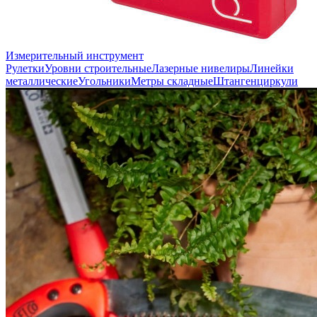
Измерительный инструмент
Рулетки
Уровни строительные
Лазерные нивелиры
Линейки
металлические
Угольники
Метры складные
Штангенциркули