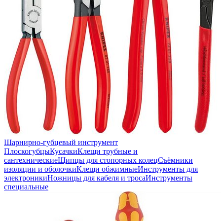
Шарнирно-губцевый инструмент
Плоскогубцы
Кусачки
Клещи трубные и
сантехнические
Щипцы для стопорных колец
Съёмники
изоляции и оболочки
Клещи обжимные
Инструменты для
электроники
Ножницы для кабеля и троса
Инструменты
специальные