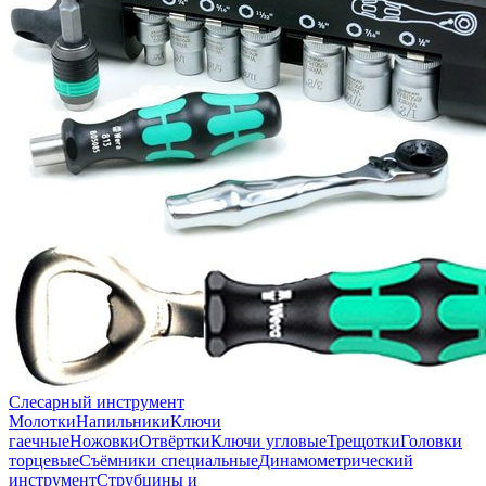
Слесарный инструмент
Молотки
Напильники
Ключи
гаечные
Ножовки
Отвёртки
Ключи угловые
Трещотки
Головки
торцевые
Съёмники специальные
Динамометрический
инструмент
Струбцины и