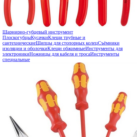
Шарнирно-губцевый инструмент
Плоскогубцы
Кусачки
Клещи трубные и
сантехнические
Щипцы для стопорных колец
Съёмники
изоляции и оболочки
Клещи обжимные
Инструменты для
электроники
Ножницы для кабеля и троса
Инструменты
специальные