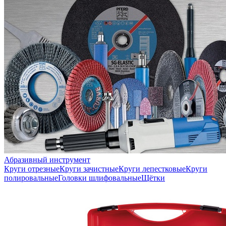
Абразивный инструмент
Круги отрезные
Круги зачистные
Круги лепестковые
Круги
полировальные
Головки шлифовальные
Щётки