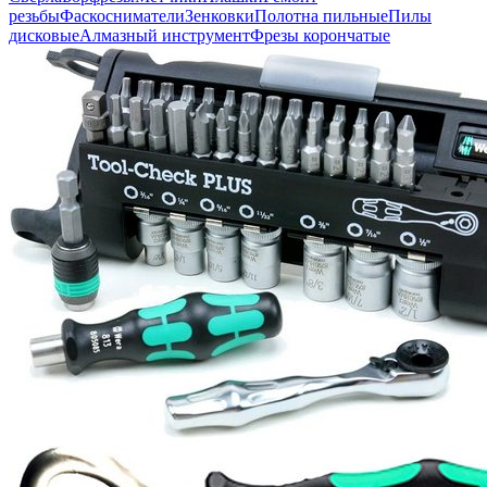
резьбы
Фаскосниматели
Зенковки
Полотна пильные
Пилы
дисковые
Алмазный инструмент
Фрезы корончатые