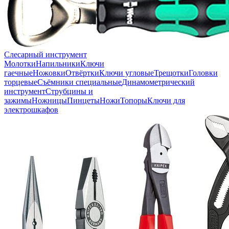
Слесарный инструмент
Молотки
Напильники
Ключи
гаечные
Ножовки
Отвёртки
Ключи угловые
Трещотки
Головки
торцевые
Съёмники специальные
Динамометрический
инструмент
Струбцины и
зажимы
Ножницы
Пинцеты
Ножи
Топоры
Ключи для
электрошкафов