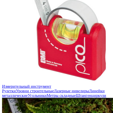
Измерительный инструмент
Рулетки
Уровни строительные
Лазерные нивелиры
Линейки
металлические
Угольники
Метры складные
Штангенциркули