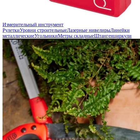
Измерительный инструмент
Рулетки
Уровни строительные
Лазерные нивелиры
Линейки
металлические
Угольники
Метры складные
Штангенциркули