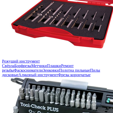
Режущий инструмент
Свёрла
Борфрезы
Метчики
Плашки
Ремонт
резьбы
Фаскосниматели
Зенковки
Полотна пильные
Пилы
дисковые
Алмазный инструмент
Фрезы корончатые