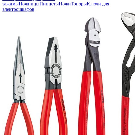
зажимы
Ножницы
Пинцеты
Ножи
Топоры
Ключи для
электрошкафов