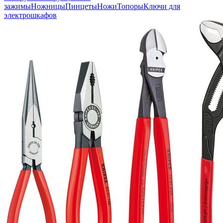
зажимы
Ножницы
Пинцеты
Ножи
Топоры
Ключи для
электрошкафов