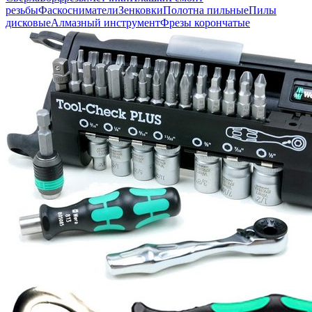
резьбы
Фаскосниматели
Зенковки
Полотна пильные
Пилы
дисковые
Алмазный инструмент
Фрезы корончатые