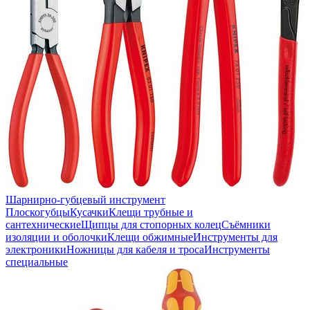
Шарнирно-губцевый инструмент
Плоскогубцы
Кусачки
Клещи трубные и
сантехнические
Щипцы для стопорных колец
Съёмники
изоляции и оболочки
Клещи обжимные
Инструменты для
электроники
Ножницы для кабеля и троса
Инструменты
специальные