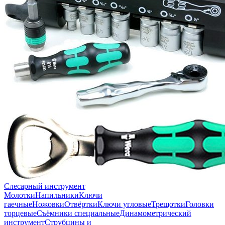
Слесарный инструмент
Молотки
Напильники
Ключи
гаечные
Ножовки
Отвёртки
Ключи угловые
Трещотки
Головки
торцевые
Съёмники специальные
Динамометрический
инструмент
Струбцины и