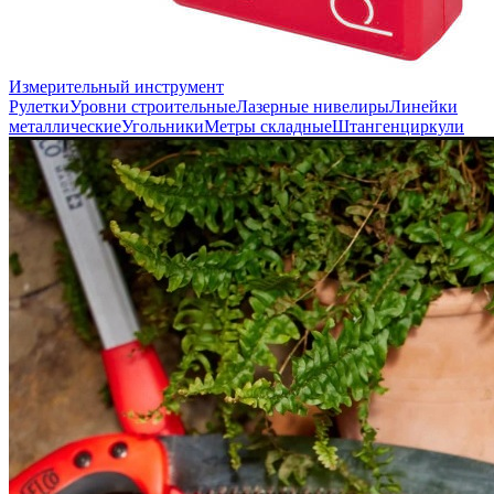
Измерительный инструмент
Рулетки
Уровни строительные
Лазерные нивелиры
Линейки
металлические
Угольники
Метры складные
Штангенциркули