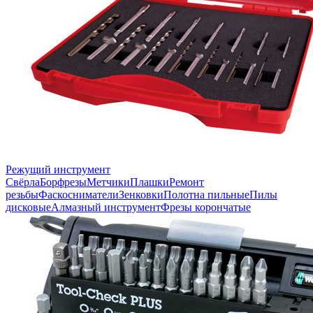
Режущий инструмент
Свёрла
Борфрезы
Метчики
Плашки
Ремонт
резьбы
Фаскосниматели
Зенковки
Полотна пильные
Пилы
дисковые
Алмазный инструмент
Фрезы корончатые