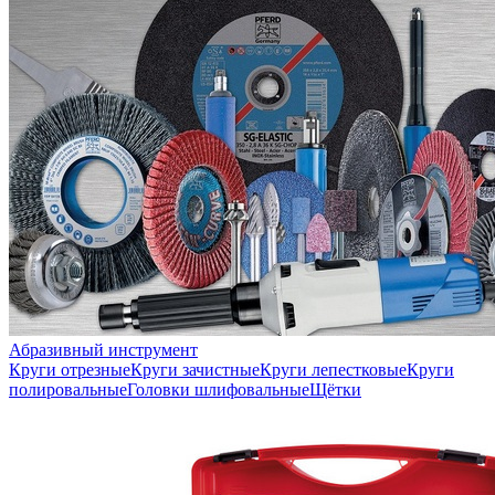
Абразивный инструмент
Круги отрезные
Круги зачистные
Круги лепестковые
Круги
полировальные
Головки шлифовальные
Щётки