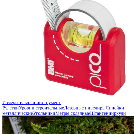
Измерительный инструмент
Рулетки
Уровни строительные
Лазерные нивелиры
Линейки
металлические
Угольники
Метры складные
Штангенциркули