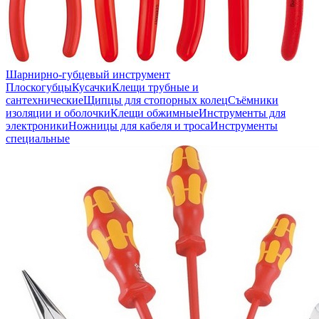
Шарнирно-губцевый инструмент
Плоскогубцы
Кусачки
Клещи трубные и
сантехнические
Щипцы для стопорных колец
Съёмники
изоляции и оболочки
Клещи обжимные
Инструменты для
электроники
Ножницы для кабеля и троса
Инструменты
специальные