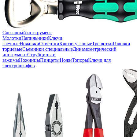
Слесарный инструмент
Молотки
Напильники
Ключи
гаечные
Ножовки
Отвёртки
Ключи угловые
Трещотки
Головки
торцевые
Съёмники специальные
Динамометрический
инструмент
Струбцины и
зажимы
Ножницы
Пинцеты
Ножи
Топоры
Ключи для
электрошкафов