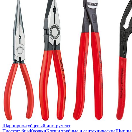
Шарнирно-губцевый инструмент
Плоскогубцы
Кусачки
Клещи трубные и сантехнические
Щипцы 