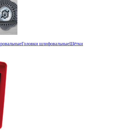
ировальные
Головки шлифовальные
Щётки