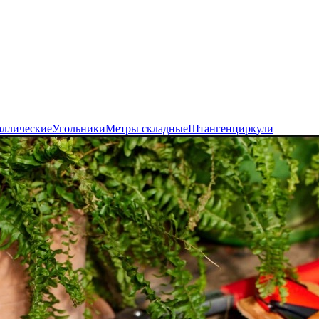
аллические
Угольники
Метры складные
Штангенциркули