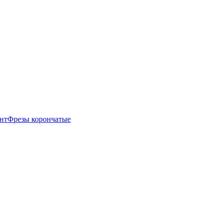
нт
Фрезы корончатые