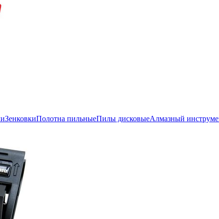
ли
Зенковки
Полотна пильные
Пилы дисковые
Алмазный инструме