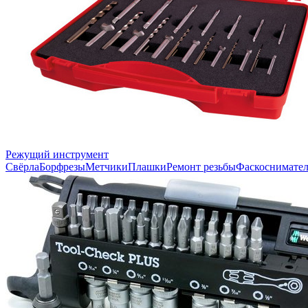
Режущий инструмент
Свёрла
Борфрезы
Метчики
Плашки
Ремонт резьбы
Фаскоснимате