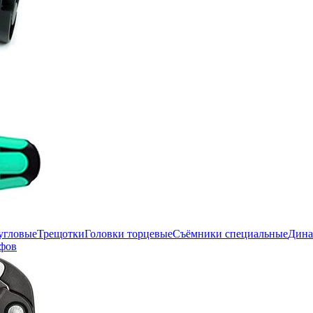
угловые
Трещотки
Головки торцевые
Съёмники специальные
Дина
фов