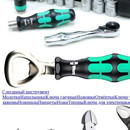
Слесарный инструмент
Молотки
Напильники
Ключи гаечные
Ножовки
Отвёртки
Ключи 
зажимы
Ножницы
Пинцеты
Ножи
Топоры
Ключи для электрошка