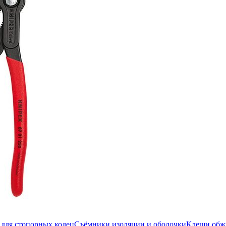
для стопорных колец
Съёмники изоляции и оболочки
Клещи об