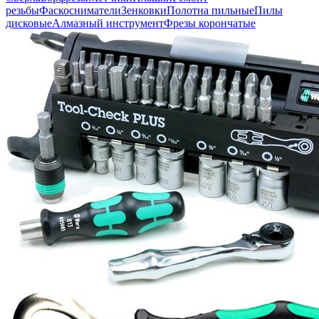
резьбы
Фаскосниматели
Зенковки
Полотна пильные
Пилы
дисковые
Алмазный инструмент
Фрезы корончатые