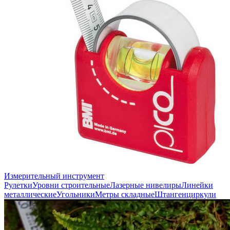
Измерительный инструмент
Рулетки
Уровни строительные
Лазерные нивелиры
Линейки
металлические
Угольники
Метры складные
Штангенциркули