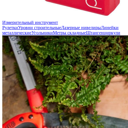
Измерительный инструмент
Рулетки
Уровни строительные
Лазерные нивелиры
Линейки
металлические
Угольники
Метры складные
Штангенциркули