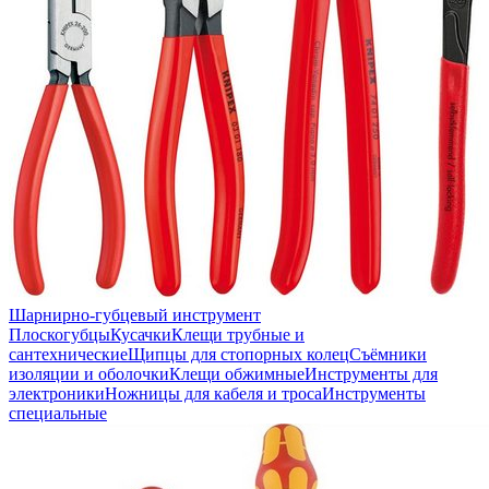
Шарнирно-губцевый инструмент
Плоскогубцы
Кусачки
Клещи трубные и
сантехнические
Щипцы для стопорных колец
Съёмники
изоляции и оболочки
Клещи обжимные
Инструменты для
электроники
Ножницы для кабеля и троса
Инструменты
специальные