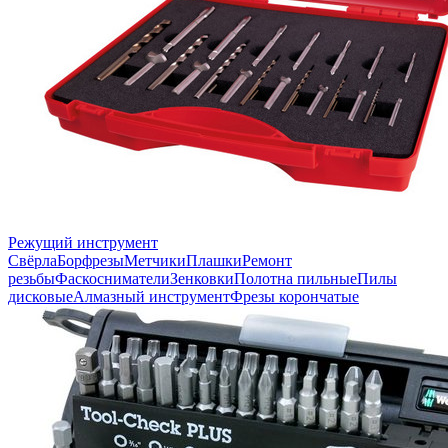
Режущий инструмент
Свёрла
Борфрезы
Метчики
Плашки
Ремонт
резьбы
Фаскосниматели
Зенковки
Полотна пильные
Пилы
дисковые
Алмазный инструмент
Фрезы корончатые