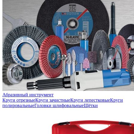
Абразивный инструмент
Круги отрезные
Круги зачистные
Круги лепестковые
Круги
полировальные
Головки шлифовальные
Щётки