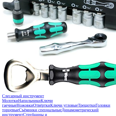
Слесарный инструмент
Молотки
Напильники
Ключи
гаечные
Ножовки
Отвёртки
Ключи угловые
Трещотки
Головки
торцевые
Съёмники специальные
Динамометрический
инструмент
Струбцины и