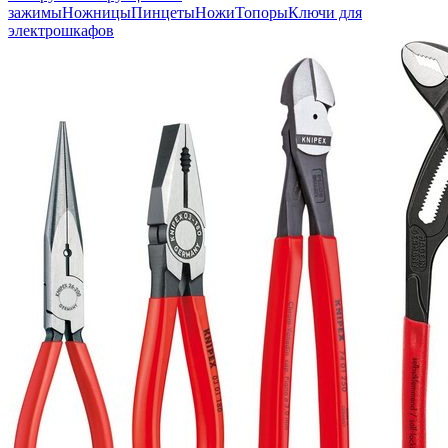
зажимы
Ножницы
Пинцеты
Ножи
Топоры
Ключи для
электрошкафов