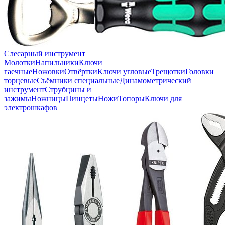
Слесарный инструмент
Молотки
Напильники
Ключи
гаечные
Ножовки
Отвёртки
Ключи угловые
Трещотки
Головки
торцевые
Съёмники специальные
Динамометрический
инструмент
Струбцины и
зажимы
Ножницы
Пинцеты
Ножи
Топоры
Ключи для
электрошкафов