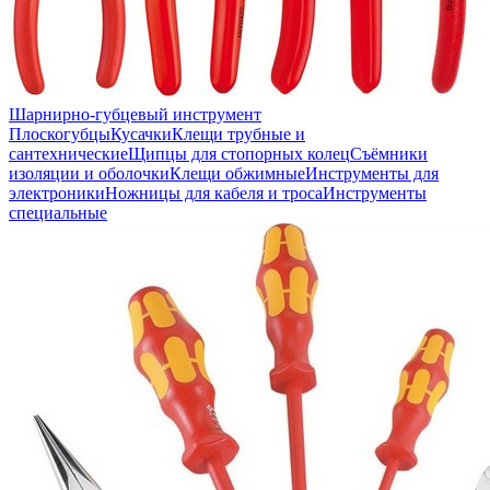
Шарнирно-губцевый инструмент
Плоскогубцы
Кусачки
Клещи трубные и
сантехнические
Щипцы для стопорных колец
Съёмники
изоляции и оболочки
Клещи обжимные
Инструменты для
электроники
Ножницы для кабеля и троса
Инструменты
специальные