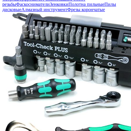
резьбы
Фаскосниматели
Зенковки
Полотна пильные
Пилы
дисковые
Алмазный инструмент
Фрезы корончатые