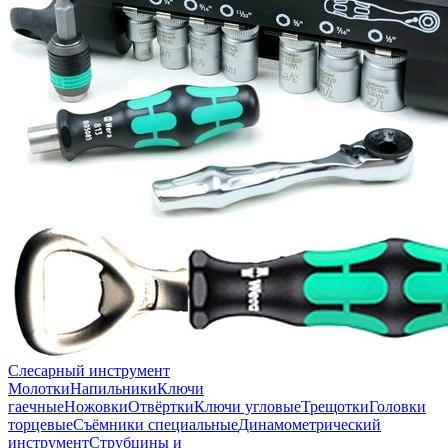
Слесарный инструмент
Молотки
Напильники
Ключи
гаечные
Ножовки
Отвёртки
Ключи угловые
Трещотки
Головки
торцевые
Съёмники специальные
Динамометрический
инструмент
Струбцины и