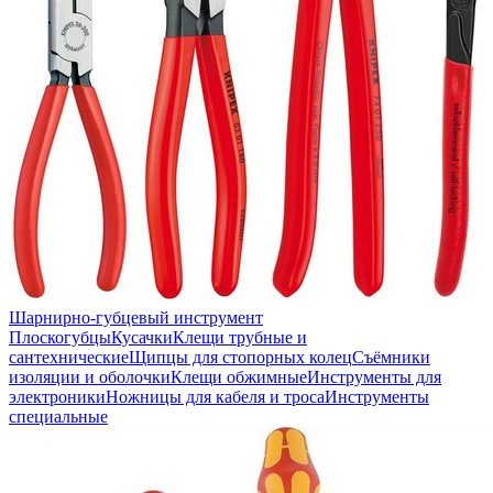
Шарнирно-губцевый инструмент
Плоскогубцы
Кусачки
Клещи трубные и
сантехнические
Щипцы для стопорных колец
Съёмники
изоляции и оболочки
Клещи обжимные
Инструменты для
электроники
Ножницы для кабеля и троса
Инструменты
специальные