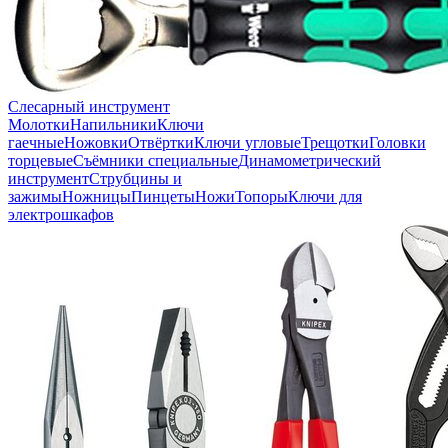
Слесарный инструмент
Молотки
Напильники
Ключи
гаечные
Ножовки
Отвёртки
Ключи угловые
Трещотки
Головки
торцевые
Съёмники специальные
Динамометрический
инструмент
Струбцины и
зажимы
Ножницы
Пинцеты
Ножи
Топоры
Ключи для
электрошкафов