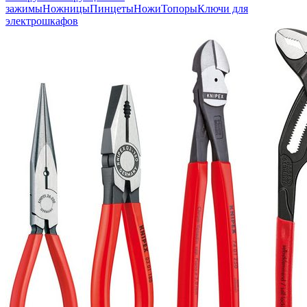
зажимы
Ножницы
Пинцеты
Ножи
Топоры
Ключи для
электрошкафов