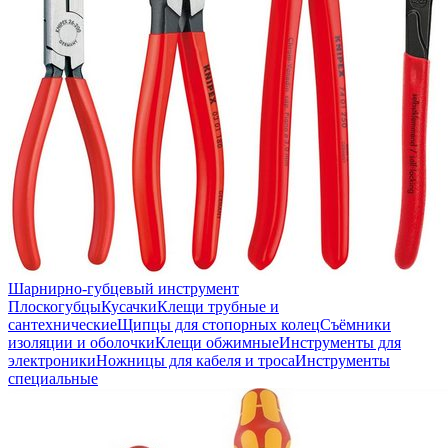
Шарнирно-губцевый инструмент
Плоскогубцы
Кусачки
Клещи трубные и
сантехнические
Щипцы для стопорных колец
Съёмники
изоляции и оболочки
Клещи обжимные
Инструменты для
электроники
Ножницы для кабеля и троса
Инструменты
специальные