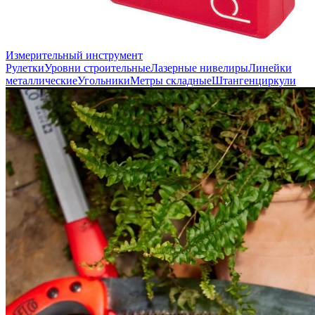
Измерительный инструмент
Рулетки
Уровни строительные
Лазерные нивелиры
Линейки
металлические
Угольники
Метры складные
Штангенциркули