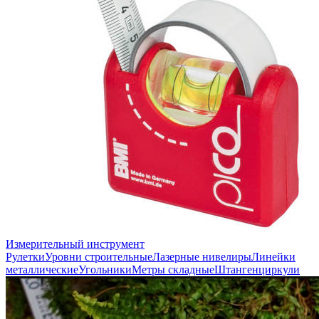
Измерительный инструмент
Рулетки
Уровни строительные
Лазерные нивелиры
Линейки
металлические
Угольники
Метры складные
Штангенциркули