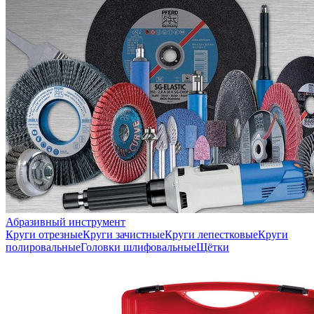
Абразивный инструмент
Круги отрезные
Круги зачистные
Круги лепестковые
Круги
полировальные
Головки шлифовальные
Щётки