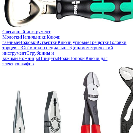
Слесарный инструмент
Молотки
Напильники
Ключи
гаечные
Ножовки
Отвёртки
Ключи угловые
Трещотки
Головки
торцевые
Съёмники специальные
Динамометрический
инструмент
Струбцины и
зажимы
Ножницы
Пинцеты
Ножи
Топоры
Ключи для
электрошкафов