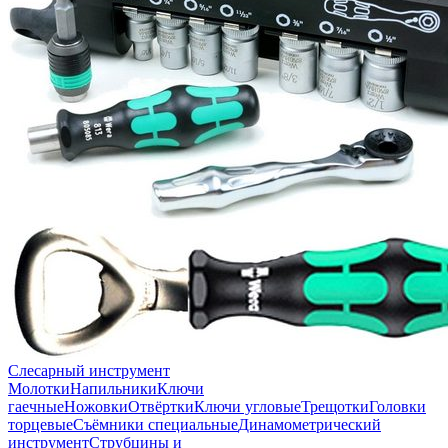
Слесарный инструмент
Молотки
Напильники
Ключи
гаечные
Ножовки
Отвёртки
Ключи угловые
Трещотки
Головки
торцевые
Съёмники специальные
Динамометрический
инструмент
Струбцины и