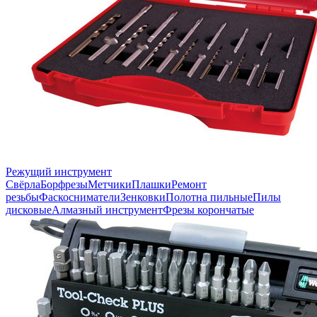
Режущий инструмент
Свёрла
Борфрезы
Метчики
Плашки
Ремонт
резьбы
Фаскосниматели
Зенковки
Полотна пильные
Пилы
дисковые
Алмазный инструмент
Фрезы корончатые