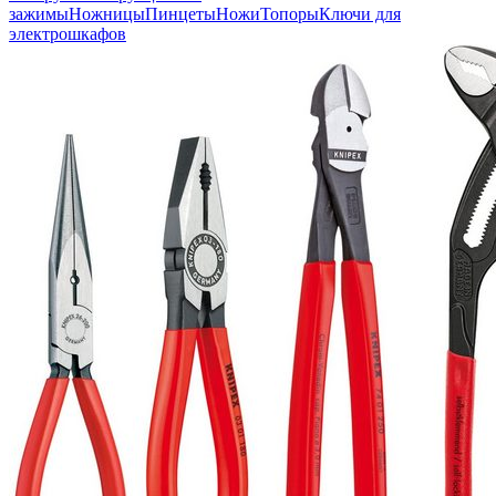
зажимы
Ножницы
Пинцеты
Ножи
Топоры
Ключи для
электрошкафов