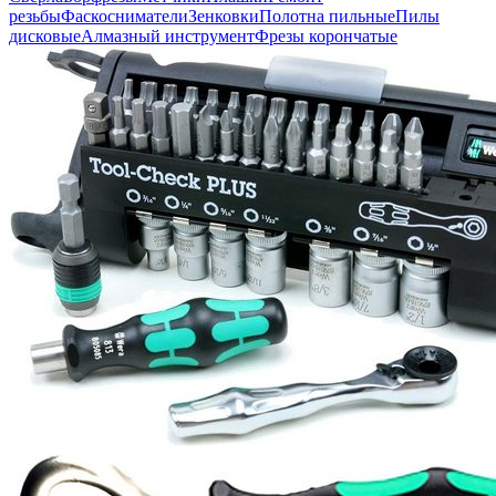
резьбы
Фаскосниматели
Зенковки
Полотна пильные
Пилы
дисковые
Алмазный инструмент
Фрезы корончатые