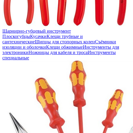
Шарнирно-губцевый инструмент
Плоскогубцы
Кусачки
Клещи трубные и
сантехнические
Щипцы для стопорных колец
Съёмники
изоляции и оболочки
Клещи обжимные
Инструменты для
электроники
Ножницы для кабеля и троса
Инструменты
специальные