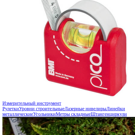
Измерительный инструмент
Рулетки
Уровни строительные
Лазерные нивелиры
Линейки
металлические
Угольники
Метры складные
Штангенциркули