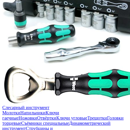
Слесарный инструмент
Молотки
Напильники
Ключи
гаечные
Ножовки
Отвёртки
Ключи угловые
Трещотки
Головки
торцевые
Съёмники специальные
Динамометрический
инструмент
Струбцины и