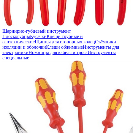
Шарнирно-губцевый инструмент
Плоскогубцы
Кусачки
Клещи трубные и
сантехнические
Щипцы для стопорных колец
Съёмники
изоляции и оболочки
Клещи обжимные
Инструменты для
электроники
Ножницы для кабеля и троса
Инструменты
специальные