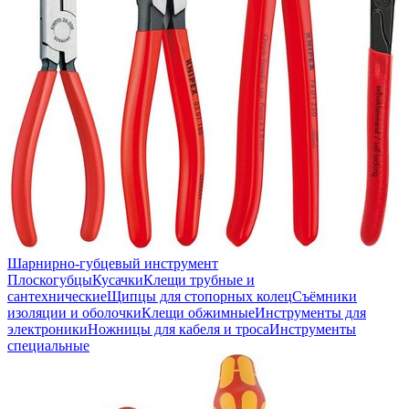
Шарнирно-губцевый инструмент
Плоскогубцы
Кусачки
Клещи трубные и
сантехнические
Щипцы для стопорных колец
Съёмники
изоляции и оболочки
Клещи обжимные
Инструменты для
электроники
Ножницы для кабеля и троса
Инструменты
специальные