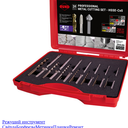
Режущий инструмент
Свёрла
Борфрезы
Метчики
Плашки
Ремонт