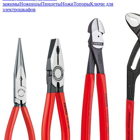
зажимы
Ножницы
Пинцеты
Ножи
Топоры
Ключи для
электрошкафов