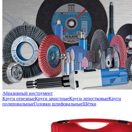
Абразивный инструмент
Круги отрезные
Круги зачистные
Круги лепестковые
Круги
полировальные
Головки шлифовальные
Щётки