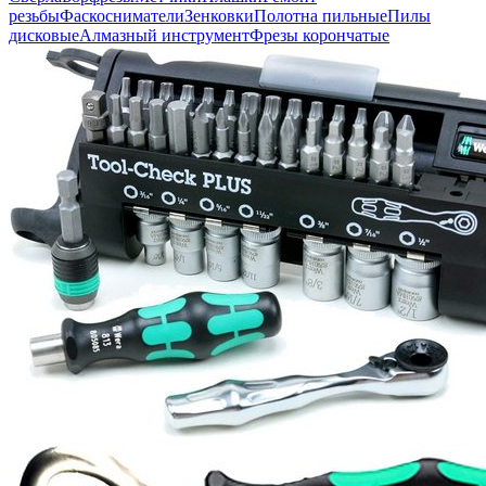
резьбы
Фаскосниматели
Зенковки
Полотна пильные
Пилы
дисковые
Алмазный инструмент
Фрезы корончатые