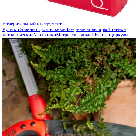
Измерительный инструмент
Рулетки
Уровни строительные
Лазерные нивелиры
Линейки
металлические
Угольники
Метры складные
Штангенциркули