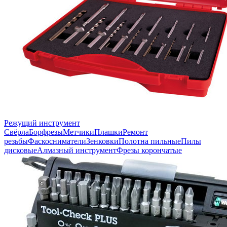
Режущий инструмент
Свёрла
Борфрезы
Метчики
Плашки
Ремонт
резьбы
Фаскосниматели
Зенковки
Полотна пильные
Пилы
дисковые
Алмазный инструмент
Фрезы корончатые