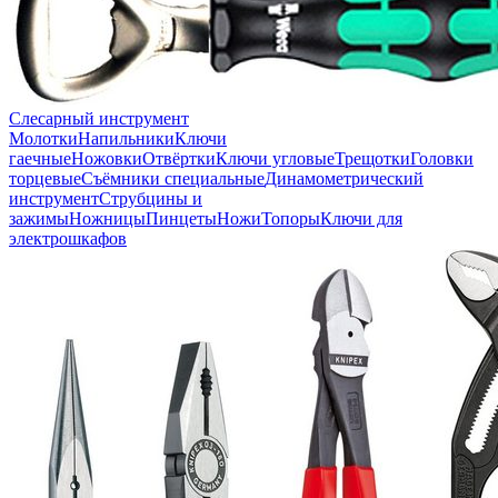
Слесарный инструмент
Молотки
Напильники
Ключи
гаечные
Ножовки
Отвёртки
Ключи угловые
Трещотки
Головки
торцевые
Съёмники специальные
Динамометрический
инструмент
Струбцины и
зажимы
Ножницы
Пинцеты
Ножи
Топоры
Ключи для
электрошкафов