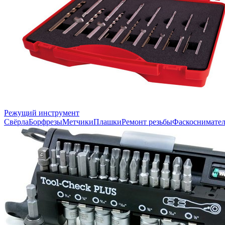
Режущий инструмент
Свёрла
Борфрезы
Метчики
Плашки
Ремонт резьбы
Фаскоснимате