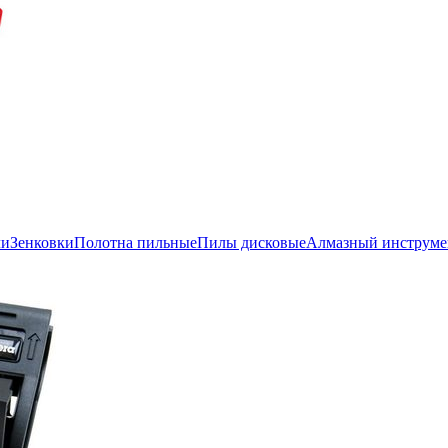
ли
Зенковки
Полотна пильные
Пилы дисковые
Алмазный инструме