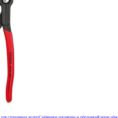
для стопорных колец
Съёмники изоляции и оболочки
Клещи об