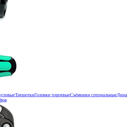
угловые
Трещотки
Головки торцевые
Съёмники специальные
Дина
фов