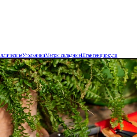
аллические
Угольники
Метры складные
Штангенциркули