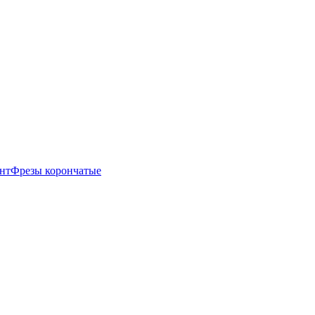
нт
Фрезы корончатые