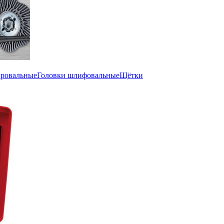
ировальные
Головки шлифовальные
Щётки