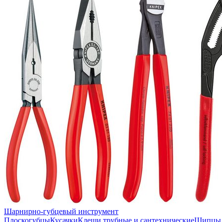
Шарнирно-губцевый инструмент
Плоскогубцы
Кусачки
Клещи трубные и сантехнические
Щипцы 