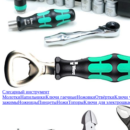
Слесарный инструмент
Молотки
Напильники
Ключи гаечные
Ножовки
Отвёртки
Ключи 
зажимы
Ножницы
Пинцеты
Ножи
Топоры
Ключи для электрошка