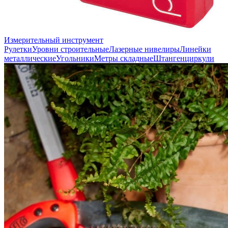
Измерительный инструмент
Рулетки
Уровни строительные
Лазерные нивелиры
Линейки
металлические
Угольники
Метры складные
Штангенциркули