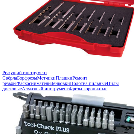
Режущий инструмент
Свёрла
Борфрезы
Метчики
Плашки
Ремонт
резьбы
Фаскосниматели
Зенковки
Полотна пильные
Пилы
дисковые
Алмазный инструмент
Фрезы корончатые