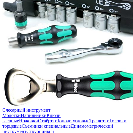
Слесарный инструмент
Молотки
Напильники
Ключи
гаечные
Ножовки
Отвёртки
Ключи угловые
Трещотки
Головки
торцевые
Съёмники специальные
Динамометрический
инструмент
Струбцины и