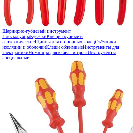
Шарнирно-губцевый инструмент
Плоскогубцы
Кусачки
Клещи трубные и
сантехнические
Щипцы для стопорных колец
Съёмники
изоляции и оболочки
Клещи обжимные
Инструменты для
электроники
Ножницы для кабеля и троса
Инструменты
специальные