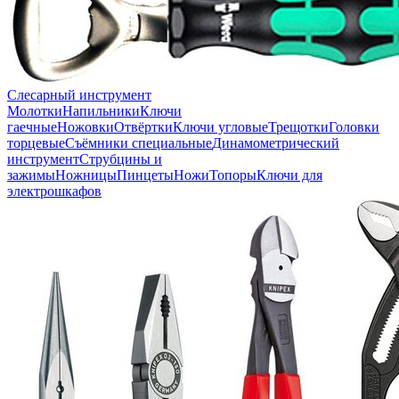
Слесарный инструмент
Молотки
Напильники
Ключи
гаечные
Ножовки
Отвёртки
Ключи угловые
Трещотки
Головки
торцевые
Съёмники специальные
Динамометрический
инструмент
Струбцины и
зажимы
Ножницы
Пинцеты
Ножи
Топоры
Ключи для
электрошкафов