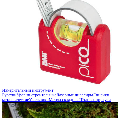
Измерительный инструмент
Рулетки
Уровни строительные
Лазерные нивелиры
Линейки
металлические
Угольники
Метры складные
Штангенциркули