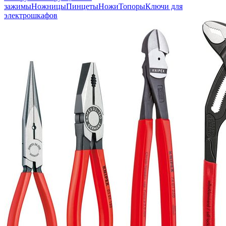
зажимы
Ножницы
Пинцеты
Ножи
Топоры
Ключи для
электрошкафов