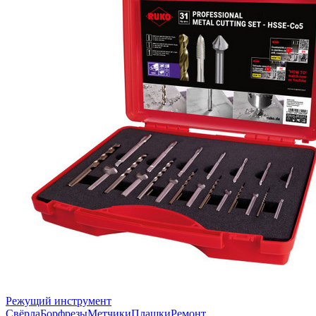
Режущий инструмент
Свёрла
Борфрезы
Метчики
Плашки
Ремонт