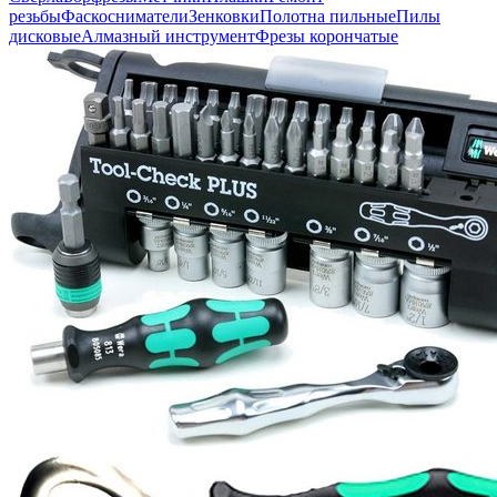
резьбы
Фаскосниматели
Зенковки
Полотна пильные
Пилы
дисковые
Алмазный инструмент
Фрезы корончатые