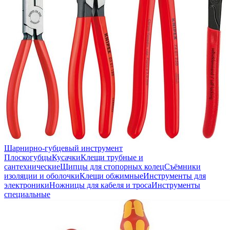
Шарнирно-губцевый инструмент
Плоскогубцы
Кусачки
Клещи трубные и
сантехнические
Щипцы для стопорных колец
Съёмники
изоляции и оболочки
Клещи обжимные
Инструменты для
электроники
Ножницы для кабеля и троса
Инструменты
специальные