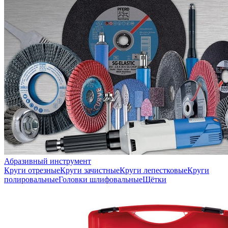
Абразивный инструмент
Круги отрезные
Круги зачистные
Круги лепестковые
Круги
полировальные
Головки шлифовальные
Щётки