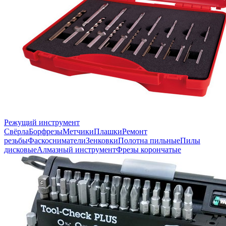
Режущий инструмент
Свёрла
Борфрезы
Метчики
Плашки
Ремонт
резьбы
Фаскосниматели
Зенковки
Полотна пильные
Пилы
дисковые
Алмазный инструмент
Фрезы корончатые