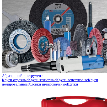
Абразивный инструмент
Круги отрезные
Круги зачистные
Круги лепестковые
Круги
полировальные
Головки шлифовальные
Щётки