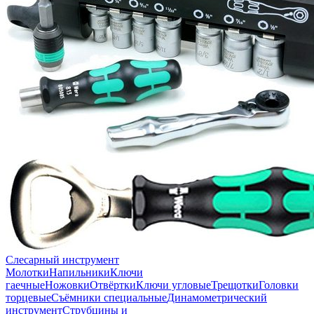
Слесарный инструмент
Молотки
Напильники
Ключи
гаечные
Ножовки
Отвёртки
Ключи угловые
Трещотки
Головки
торцевые
Съёмники специальные
Динамометрический
инструмент
Струбцины и