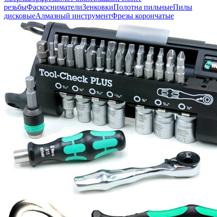
резьбы
Фаскосниматели
Зенковки
Полотна пильные
Пилы
дисковые
Алмазный инструмент
Фрезы корончатые