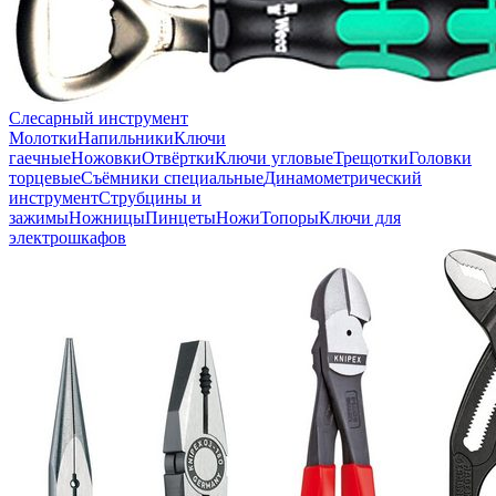
Слесарный инструмент
Молотки
Напильники
Ключи
гаечные
Ножовки
Отвёртки
Ключи угловые
Трещотки
Головки
торцевые
Съёмники специальные
Динамометрический
инструмент
Струбцины и
зажимы
Ножницы
Пинцеты
Ножи
Топоры
Ключи для
электрошкафов