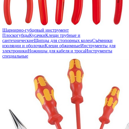
Шарнирно-губцевый инструмент
Плоскогубцы
Кусачки
Клещи трубные и
сантехнические
Щипцы для стопорных колец
Съёмники
изоляции и оболочки
Клещи обжимные
Инструменты для
электроники
Ножницы для кабеля и троса
Инструменты
специальные