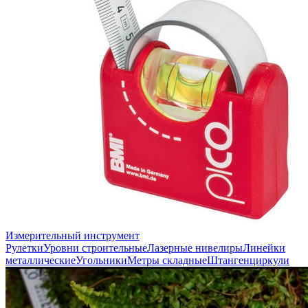
Измерительный инструмент
Рулетки
Уровни строительные
Лазерные нивелиры
Линейки
металлические
Угольники
Метры складные
Штангенциркули