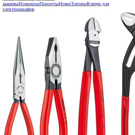
зажимы
Ножницы
Пинцеты
Ножи
Топоры
Ключи для
электрошкафов