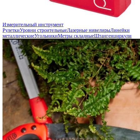
Измерительный инструмент
Рулетки
Уровни строительные
Лазерные нивелиры
Линейки
металлические
Угольники
Метры складные
Штангенциркули