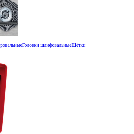
ировальные
Головки шлифовальные
Щётки