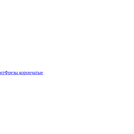
нт
Фрезы корончатые