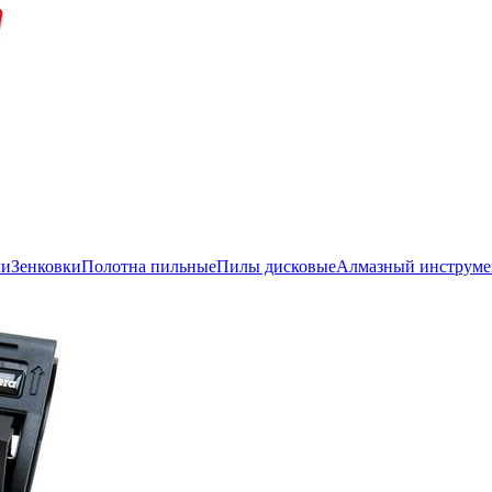
ли
Зенковки
Полотна пильные
Пилы дисковые
Алмазный инструме