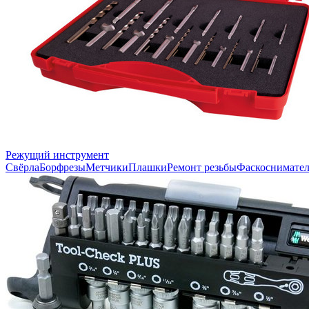
Режущий инструмент
Свёрла
Борфрезы
Метчики
Плашки
Ремонт резьбы
Фаскоснимате