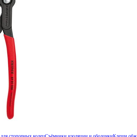
для стопорных колец
Съёмники изоляции и оболочки
Клещи об