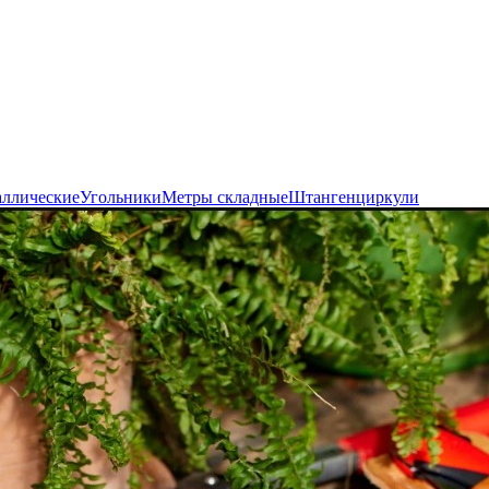
аллические
Угольники
Метры складные
Штангенциркули