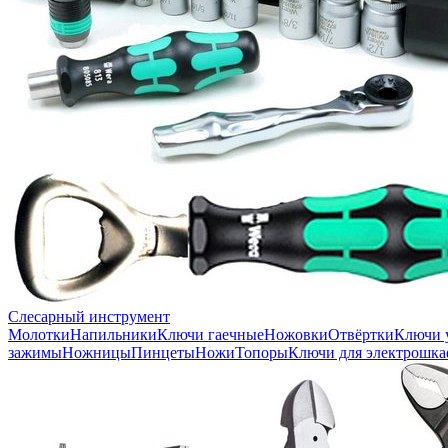
Слесарный инструмент
Молотки
Напильники
Ключи гаечные
Ножовки
Отвёртки
Ключи 
зажимы
Ножницы
Пинцеты
Ножи
Топоры
Ключи для электрошка