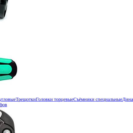
угловые
Трещотки
Головки торцевые
Съёмники специальные
Дина
фов