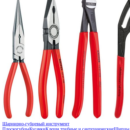
Шарнирно-губцевый инструмент
Плоскогубцы
Кусачки
Клещи трубные и сантехнические
Щипцы 