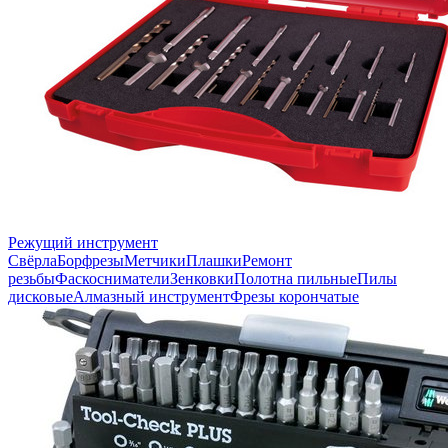
Режущий инструмент
Свёрла
Борфрезы
Метчики
Плашки
Ремонт
резьбы
Фаскосниматели
Зенковки
Полотна пильные
Пилы
дисковые
Алмазный инструмент
Фрезы корончатые