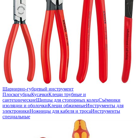
Шарнирно-губцевый инструмент
Плоскогубцы
Кусачки
Клещи трубные и
сантехнические
Щипцы для стопорных колец
Съёмники
изоляции и оболочки
Клещи обжимные
Инструменты для
электроники
Ножницы для кабеля и троса
Инструменты
специальные