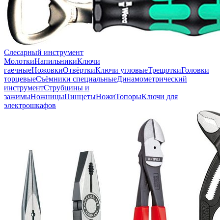
Слесарный инструмент
Молотки
Напильники
Ключи
гаечные
Ножовки
Отвёртки
Ключи угловые
Трещотки
Головки
торцевые
Съёмники специальные
Динамометрический
инструмент
Струбцины и
зажимы
Ножницы
Пинцеты
Ножи
Топоры
Ключи для
электрошкафов