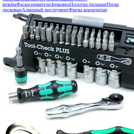
резьбы
Фаскосниматели
Зенковки
Полотна пильные
Пилы
дисковые
Алмазный инструмент
Фрезы корончатые