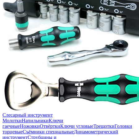
Слесарный инструмент
Молотки
Напильники
Ключи
гаечные
Ножовки
Отвёртки
Ключи угловые
Трещотки
Головки
торцевые
Съёмники специальные
Динамометрический
инструмент
Струбцины и