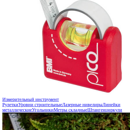
Измерительный инструмент
Рулетки
Уровни строительные
Лазерные нивелиры
Линейки
металлические
Угольники
Метры складные
Штангенциркули