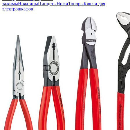
зажимы
Ножницы
Пинцеты
Ножи
Топоры
Ключи для
электрошкафов