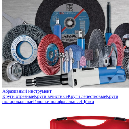
Абразивный инструмент
Круги отрезные
Круги зачистные
Круги лепестковые
Круги
полировальные
Головки шлифовальные
Щётки