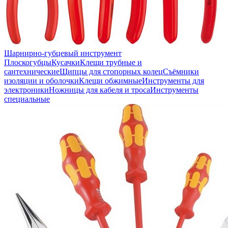
Шарнирно-губцевый инструмент
Плоскогубцы
Кусачки
Клещи трубные и
сантехнические
Щипцы для стопорных колец
Съёмники
изоляции и оболочки
Клещи обжимные
Инструменты для
электроники
Ножницы для кабеля и троса
Инструменты
специальные