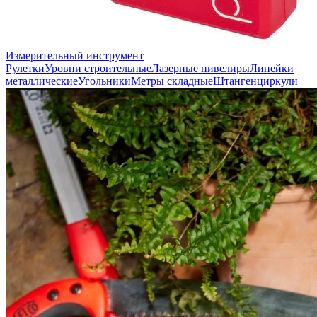
Измерительный инструмент
Рулетки
Уровни строительные
Лазерные нивелиры
Линейки
металлические
Угольники
Метры складные
Штангенциркули