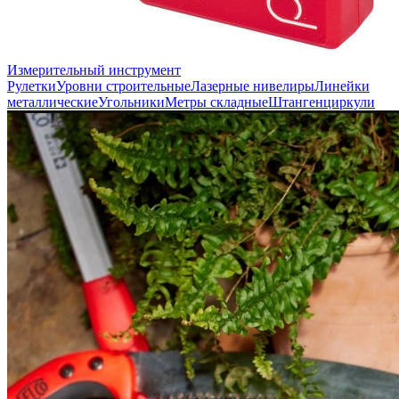
Измерительный инструмент
Рулетки
Уровни строительные
Лазерные нивелиры
Линейки
металлические
Угольники
Метры складные
Штангенциркули