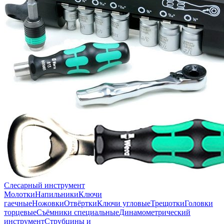
Слесарный инструмент
Молотки
Напильники
Ключи
гаечные
Ножовки
Отвёртки
Ключи угловые
Трещотки
Головки
торцевые
Съёмники специальные
Динамометрический
инструмент
Струбцины и