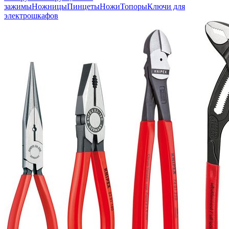
зажимы
Ножницы
Пинцеты
Ножи
Топоры
Ключи для
электрошкафов