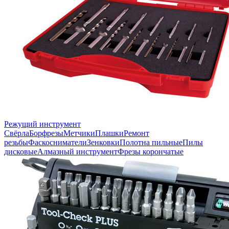
Режущий инструмент
Свёрла
Борфрезы
Метчики
Плашки
Ремонт
резьбы
Фаскосниматели
Зенковки
Полотна пильные
Пилы
дисковые
Алмазный инструмент
Фрезы корончатые