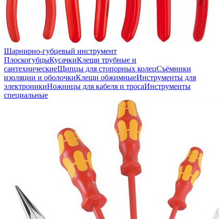
Шарнирно-губцевый инструмент
Плоскогубцы
Кусачки
Клещи трубные и
сантехнические
Щипцы для стопорных колец
Съёмники
изоляции и оболочки
Клещи обжимные
Инструменты для
электроники
Ножницы для кабеля и троса
Инструменты
специальные