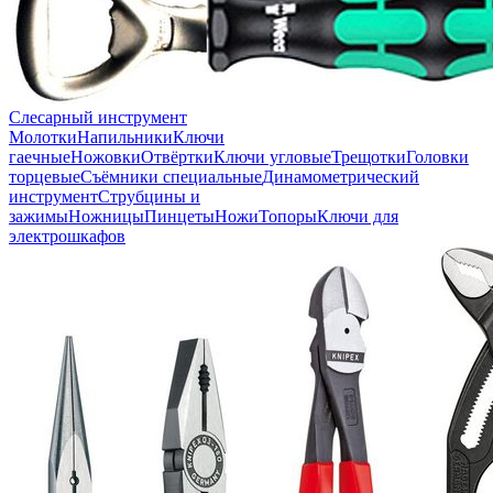
Слесарный инструмент
Молотки
Напильники
Ключи
гаечные
Ножовки
Отвёртки
Ключи угловые
Трещотки
Головки
торцевые
Съёмники специальные
Динамометрический
инструмент
Струбцины и
зажимы
Ножницы
Пинцеты
Ножи
Топоры
Ключи для
электрошкафов