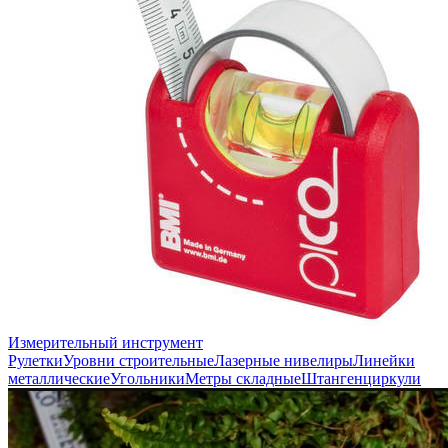
Измерительный инструмент
Рулетки
Уровни строительные
Лазерные нивелиры
Линейки
металлические
Угольники
Метры складные
Штангенциркули