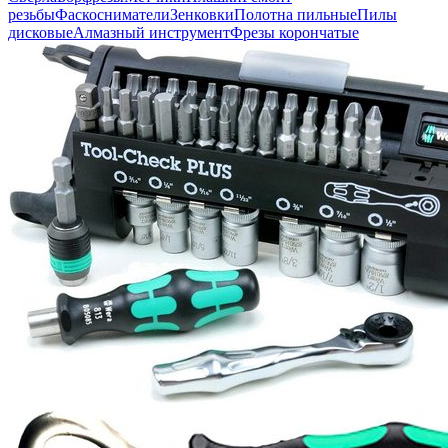
резьбы
Фаскосниматели
Зенковки
Полотна пильные
Пилы
дисковые
Алмазный инструмент
Фрезы корончатые