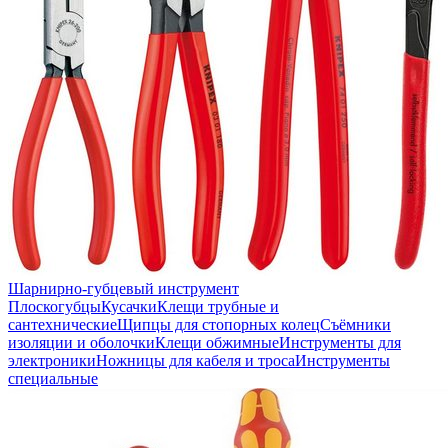
Шарнирно-губцевый инструмент
Плоскогубцы
Кусачки
Клещи трубные и
сантехнические
Щипцы для стопорных колец
Съёмники
изоляции и оболочки
Клещи обжимные
Инструменты для
электроники
Ножницы для кабеля и троса
Инструменты
специальные