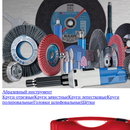
Абразивный инструмент
Круги отрезные
Круги зачистные
Круги лепестковые
Круги
полировальные
Головки шлифовальные
Щётки