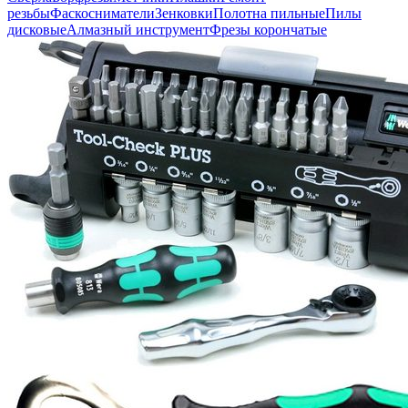
резьбы
Фаскосниматели
Зенковки
Полотна пильные
Пилы
дисковые
Алмазный инструмент
Фрезы корончатые