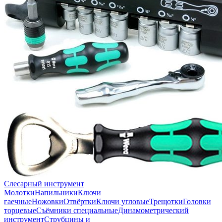
Слесарный инструмент
Молотки
Напильники
Ключи
гаечные
Ножовки
Отвёртки
Ключи угловые
Трещотки
Головки
торцевые
Съёмники специальные
Динамометрический
инструмент
Струбцины и