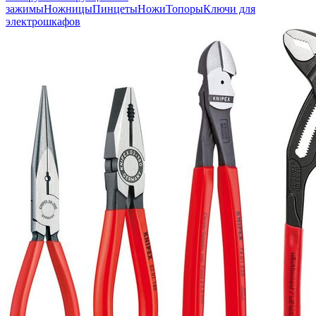
зажимы
Ножницы
Пинцеты
Ножи
Топоры
Ключи для
электрошкафов