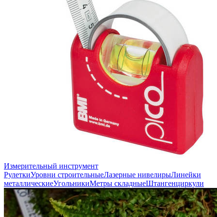
Измерительный инструмент
Рулетки
Уровни строительные
Лазерные нивелиры
Линейки
металлические
Угольники
Метры складные
Штангенциркули