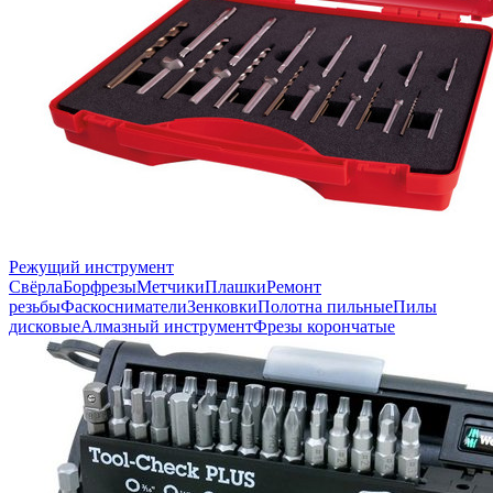
Режущий инструмент
Свёрла
Борфрезы
Метчики
Плашки
Ремонт
резьбы
Фаскосниматели
Зенковки
Полотна пильные
Пилы
дисковые
Алмазный инструмент
Фрезы корончатые