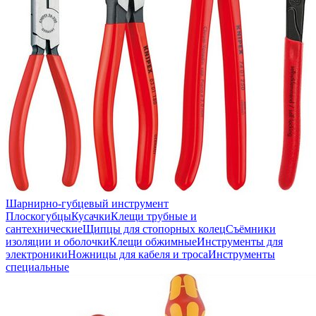
Шарнирно-губцевый инструмент
Плоскогубцы
Кусачки
Клещи трубные и
сантехнические
Щипцы для стопорных колец
Съёмники
изоляции и оболочки
Клещи обжимные
Инструменты для
электроники
Ножницы для кабеля и троса
Инструменты
специальные