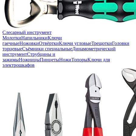
Слесарный инструмент
Молотки
Напильники
Ключи
гаечные
Ножовки
Отвёртки
Ключи угловые
Трещотки
Головки
торцевые
Съёмники специальные
Динамометрический
инструмент
Струбцины и
зажимы
Ножницы
Пинцеты
Ножи
Топоры
Ключи для
электрошкафов