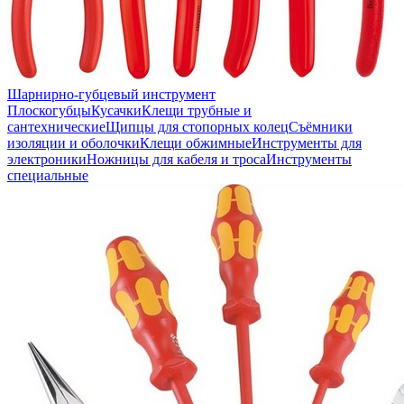
Шарнирно-губцевый инструмент
Плоскогубцы
Кусачки
Клещи трубные и
сантехнические
Щипцы для стопорных колец
Съёмники
изоляции и оболочки
Клещи обжимные
Инструменты для
электроники
Ножницы для кабеля и троса
Инструменты
специальные