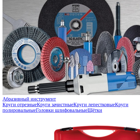
Абразивный инструмент
Круги отрезные
Круги зачистные
Круги лепестковые
Круги
полировальные
Головки шлифовальные
Щётки