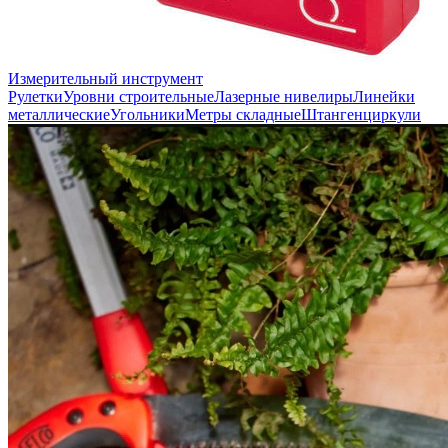
Измерительный инструмент
Рулетки
Уровни строительные
Лазерные нивелиры
Линейки
металлические
Угольники
Метры складные
Штангенциркули