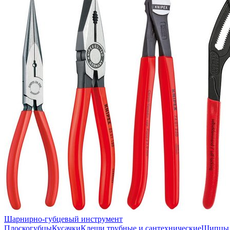
Шарнирно-губцевый инструмент
Плоскогубцы
Кусачки
Клещи трубные и сантехнические
Щипцы 