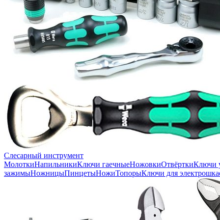
Слесарный инструмент
Молотки
Напильники
Ключи гаечные
Ножовки
Отвёртки
Ключи 
зажимы
Ножницы
Пинцеты
Ножи
Топоры
Ключи для электрошка