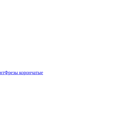
нт
Фрезы корончатые