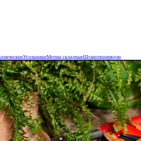
аллические
Угольники
Метры складные
Штангенциркули