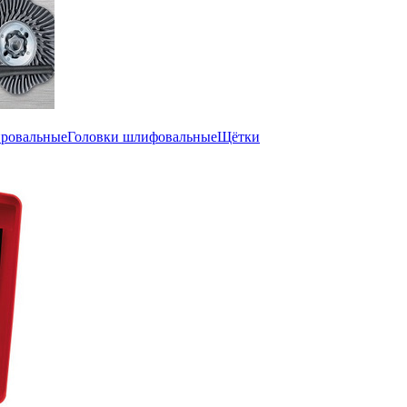
ировальные
Головки шлифовальные
Щётки