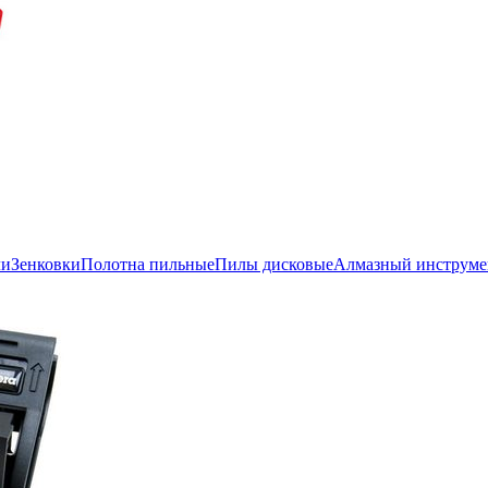
ли
Зенковки
Полотна пильные
Пилы дисковые
Алмазный инструме