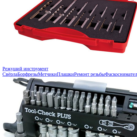
Режущий инструмент
Свёрла
Борфрезы
Метчики
Плашки
Ремонт резьбы
Фаскоснимате