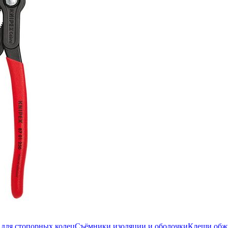
для стопорных колец
Съёмники изоляции и оболочки
Клещи об