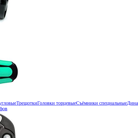
угловые
Трещотки
Головки торцевые
Съёмники специальные
Дина
фов