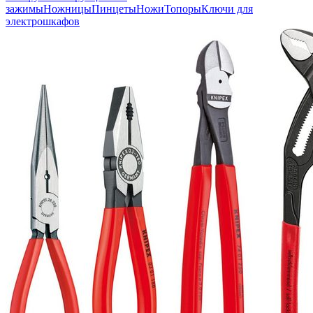
зажимы
Ножницы
Пинцеты
Ножи
Топоры
Ключи для
электрошкафов