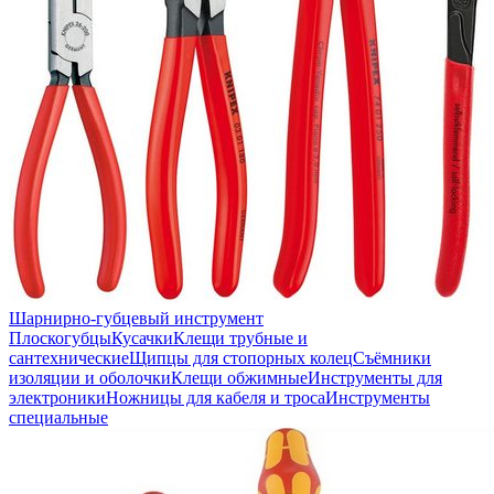
Шарнирно-губцевый инструмент
Плоскогубцы
Кусачки
Клещи трубные и
сантехнические
Щипцы для стопорных колец
Съёмники
изоляции и оболочки
Клещи обжимные
Инструменты для
электроники
Ножницы для кабеля и троса
Инструменты
специальные