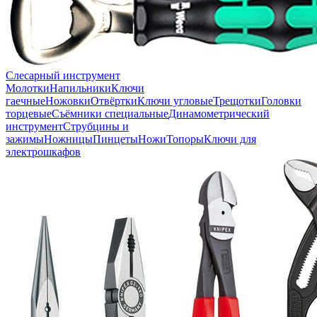
Слесарный инструмент
Молотки
Напильники
Ключи
гаечные
Ножовки
Отвёртки
Ключи угловые
Трещотки
Головки
торцевые
Съёмники специальные
Динамометрический
инструмент
Струбцины и
зажимы
Ножницы
Пинцеты
Ножи
Топоры
Ключи для
электрошкафов