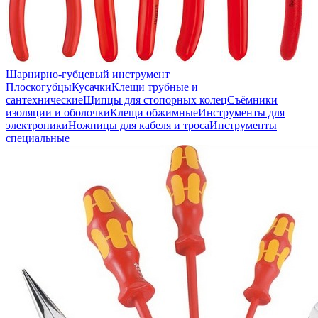
Шарнирно-губцевый инструмент
Плоскогубцы
Кусачки
Клещи трубные и
сантехнические
Щипцы для стопорных колец
Съёмники
изоляции и оболочки
Клещи обжимные
Инструменты для
электроники
Ножницы для кабеля и троса
Инструменты
специальные