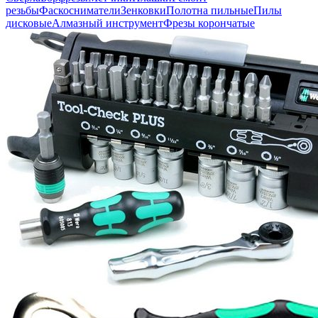
резьбы
Фаскосниматели
Зенковки
Полотна пильные
Пилы
дисковые
Алмазный инструмент
Фрезы корончатые