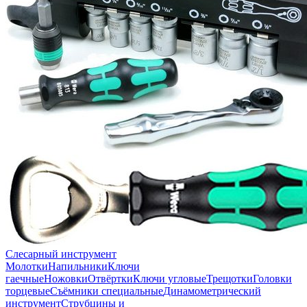
Слесарный инструмент
Молотки
Напильники
Ключи
гаечные
Ножовки
Отвёртки
Ключи угловые
Трещотки
Головки
торцевые
Съёмники специальные
Динамометрический
инструмент
Струбцины и