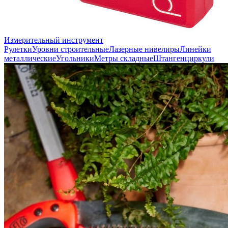
Измерительный инструмент
Рулетки
Уровни строительные
Лазерные нивелиры
Линейки
металлические
Угольники
Метры складные
Штангенциркули