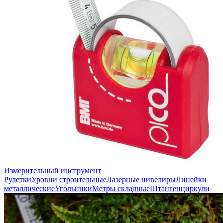
Измерительный инструмент
Рулетки
Уровни строительные
Лазерные нивелиры
Линейки
металлические
Угольники
Метры складные
Штангенциркули