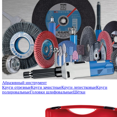
Абразивный инструмент
Круги отрезные
Круги зачистные
Круги лепестковые
Круги
полировальные
Головки шлифовальные
Щётки