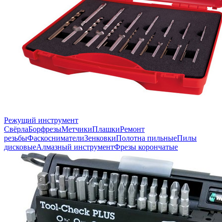
Режущий инструмент
Свёрла
Борфрезы
Метчики
Плашки
Ремонт
резьбы
Фаскосниматели
Зенковки
Полотна пильные
Пилы
дисковые
Алмазный инструмент
Фрезы корончатые