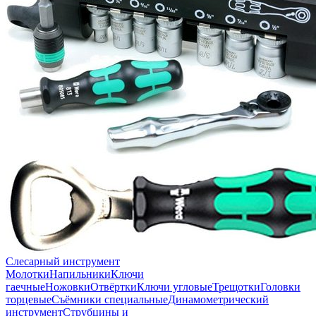
Слесарный инструмент
Молотки
Напильники
Ключи
гаечные
Ножовки
Отвёртки
Ключи угловые
Трещотки
Головки
торцевые
Съёмники специальные
Динамометрический
инструмент
Струбцины и