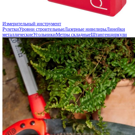
Измерительный инструмент
Рулетки
Уровни строительные
Лазерные нивелиры
Линейки
металлические
Угольники
Метры складные
Штангенциркули