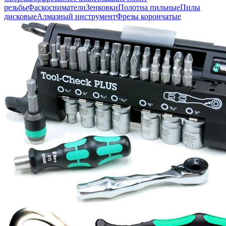
резьбы
Фаскосниматели
Зенковки
Полотна пильные
Пилы
дисковые
Алмазный инструмент
Фрезы корончатые