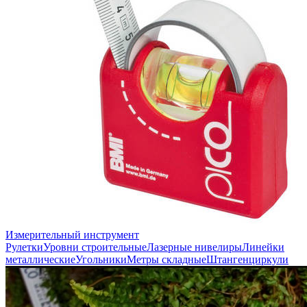
Измерительный инструмент
Рулетки
Уровни строительные
Лазерные нивелиры
Линейки
металлические
Угольники
Метры складные
Штангенциркули