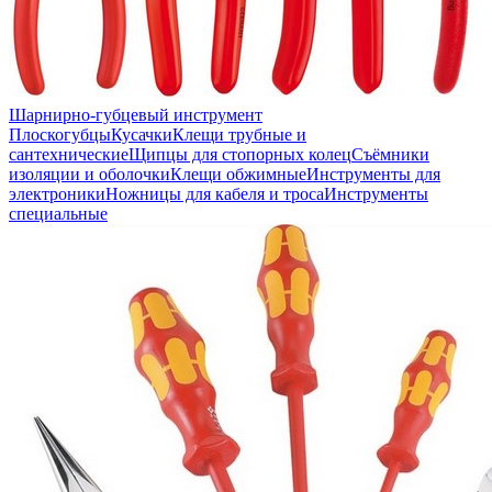
Шарнирно-губцевый инструмент
Плоскогубцы
Кусачки
Клещи трубные и
сантехнические
Щипцы для стопорных колец
Съёмники
изоляции и оболочки
Клещи обжимные
Инструменты для
электроники
Ножницы для кабеля и троса
Инструменты
специальные