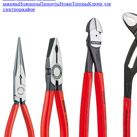
зажимы
Ножницы
Пинцеты
Ножи
Топоры
Ключи для
электрошкафов