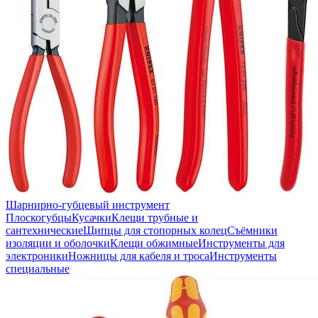
Шарнирно-губцевый инструмент
Плоскогубцы
Кусачки
Клещи трубные и
сантехнические
Щипцы для стопорных колец
Съёмники
изоляции и оболочки
Клещи обжимные
Инструменты для
электроники
Ножницы для кабеля и троса
Инструменты
специальные