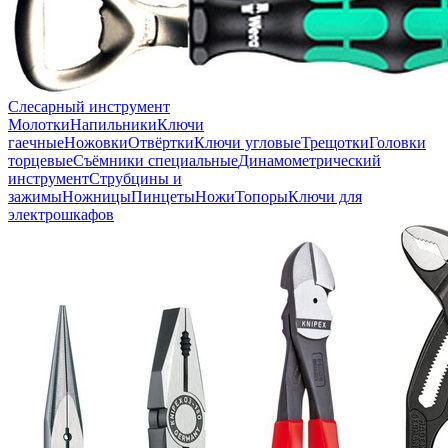
Слесарный инструмент
Молотки
Напильники
Ключи
гаечные
Ножовки
Отвёртки
Ключи угловые
Трещотки
Головки
торцевые
Съёмники специальные
Динамометрический
инструмент
Струбцины и
зажимы
Ножницы
Пинцеты
Ножи
Топоры
Ключи для
электрошкафов