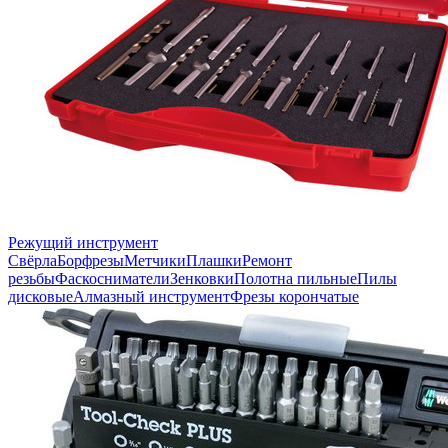
Режущий инструмент
Свёрла
Борфрезы
Метчики
Плашки
Ремонт
резьбы
Фаскосниматели
Зенковки
Полотна пильные
Пилы
дисковые
Алмазный инструмент
Фрезы корончатые