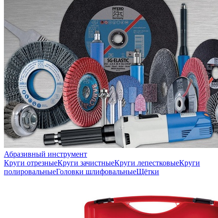
Абразивный инструмент
Круги отрезные
Круги зачистные
Круги лепестковые
Круги
полировальные
Головки шлифовальные
Щётки