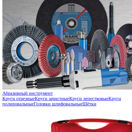
Абразивный инструмент
Круги отрезные
Круги зачистные
Круги лепестковые
Круги
полировальные
Головки шлифовальные
Щётки