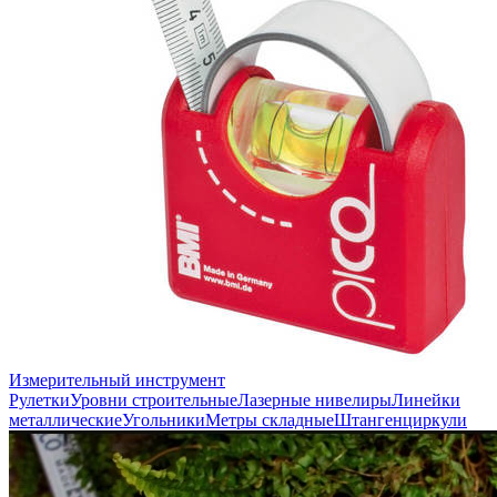
Измерительный инструмент
Рулетки
Уровни строительные
Лазерные нивелиры
Линейки
металлические
Угольники
Метры складные
Штангенциркули