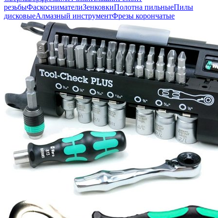
резьбы
Фаскосниматели
Зенковки
Полотна пильные
Пилы
дисковые
Алмазный инструмент
Фрезы корончатые