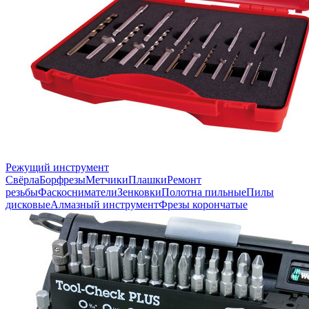
Режущий инструмент
Свёрла
Борфрезы
Метчики
Плашки
Ремонт
резьбы
Фаскосниматели
Зенковки
Полотна пильные
Пилы
дисковые
Алмазный инструмент
Фрезы корончатые