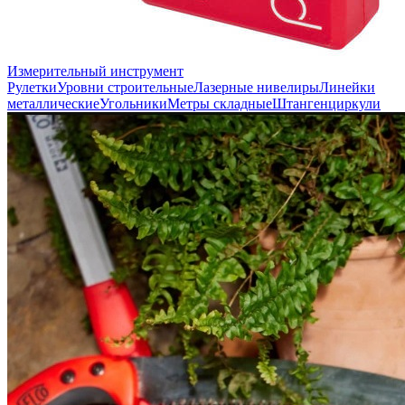
Измерительный инструмент
Рулетки
Уровни строительные
Лазерные нивелиры
Линейки
металлические
Угольники
Метры складные
Штангенциркули