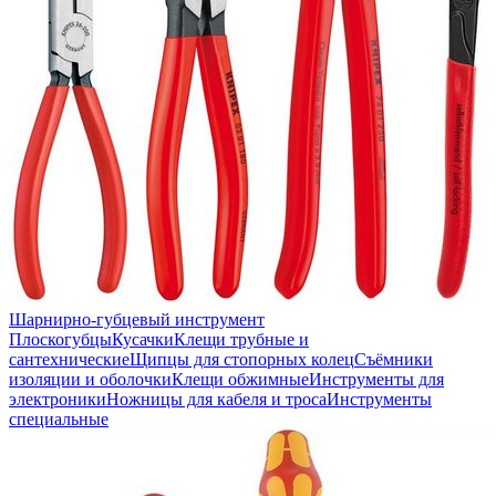
Шарнирно-губцевый инструмент
Плоскогубцы
Кусачки
Клещи трубные и
сантехнические
Щипцы для стопорных колец
Съёмники
изоляции и оболочки
Клещи обжимные
Инструменты для
электроники
Ножницы для кабеля и троса
Инструменты
специальные