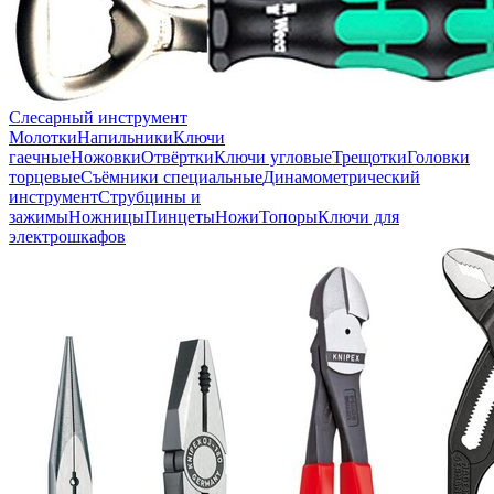
Слесарный инструмент
Молотки
Напильники
Ключи
гаечные
Ножовки
Отвёртки
Ключи угловые
Трещотки
Головки
торцевые
Съёмники специальные
Динамометрический
инструмент
Струбцины и
зажимы
Ножницы
Пинцеты
Ножи
Топоры
Ключи для
электрошкафов