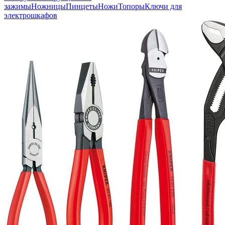
зажимы
Ножницы
Пинцеты
Ножи
Топоры
Ключи для
электрошкафов