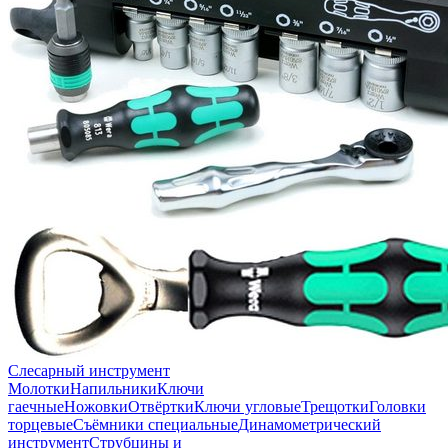
Слесарный инструмент
Молотки
Напильники
Ключи
гаечные
Ножовки
Отвёртки
Ключи угловые
Трещотки
Головки
торцевые
Съёмники специальные
Динамометрический
инструмент
Струбцины и