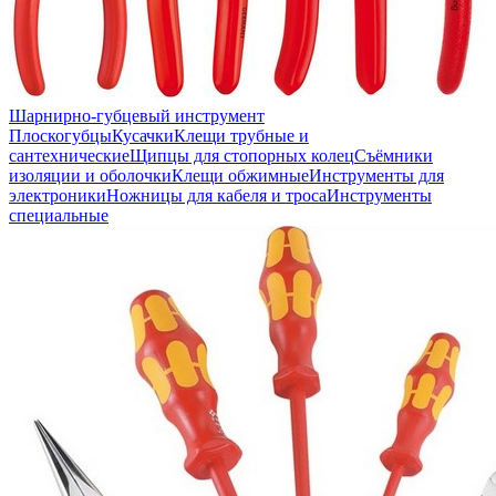
Шарнирно-губцевый инструмент
Плоскогубцы
Кусачки
Клещи трубные и
сантехнические
Щипцы для стопорных колец
Съёмники
изоляции и оболочки
Клещи обжимные
Инструменты для
электроники
Ножницы для кабеля и троса
Инструменты
специальные