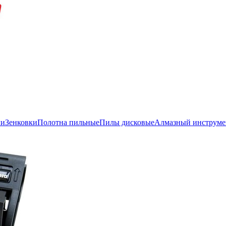
ли
Зенковки
Полотна пильные
Пилы дисковые
Алмазный инструме