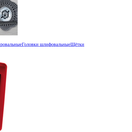
ировальные
Головки шлифовальные
Щётки