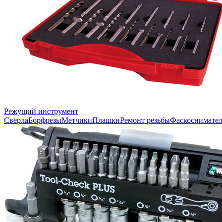
Режущий инструмент
Свёрла
Борфрезы
Метчики
Плашки
Ремонт резьбы
Фаскоснимате