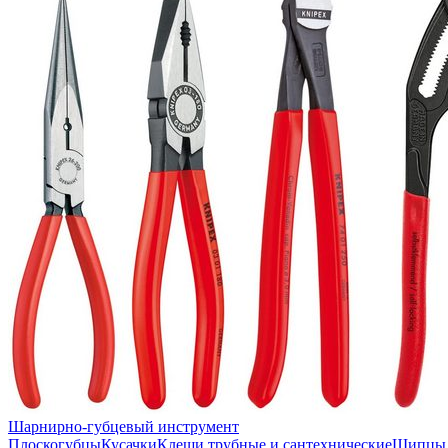
Шарнирно-губцевый инструмент
Плоскогубцы
Кусачки
Клещи трубные и сантехнические
Щипцы 