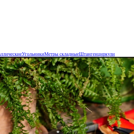
аллические
Угольники
Метры складные
Штангенциркули