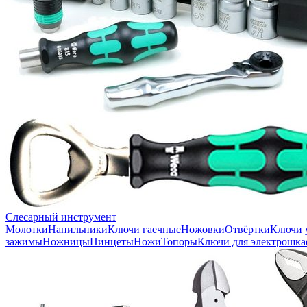
Слесарный инструмент
Молотки
Напильники
Ключи гаечные
Ножовки
Отвёртки
Ключи 
зажимы
Ножницы
Пинцеты
Ножи
Топоры
Ключи для электрошка