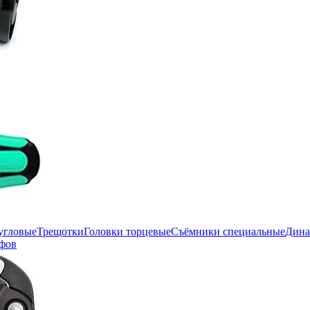
угловые
Трещотки
Головки торцевые
Съёмники специальные
Дина
фов