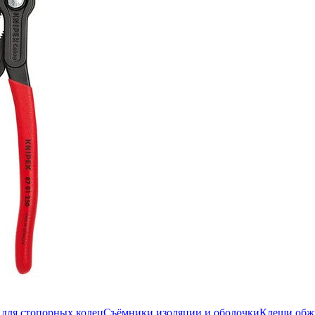
для стопорных колец
Съёмники изоляции и оболочки
Клещи об