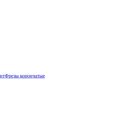
нт
Фрезы корончатые