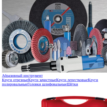
Абразивный инструмент
Круги отрезные
Круги зачистные
Круги лепестковые
Круги
полировальные
Головки шлифовальные
Щётки