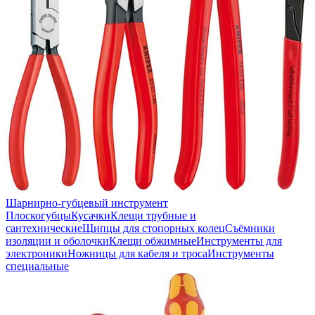
Шарнирно-губцевый инструмент
Плоскогубцы
Кусачки
Клещи трубные и
сантехнические
Щипцы для стопорных колец
Съёмники
изоляции и оболочки
Клещи обжимные
Инструменты для
электроники
Ножницы для кабеля и троса
Инструменты
специальные