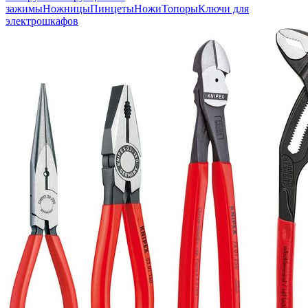
зажимы
Ножницы
Пинцеты
Ножи
Топоры
Ключи для
электрошкафов