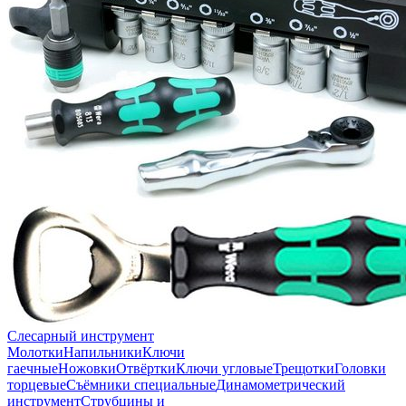
Слесарный инструмент
Молотки
Напильники
Ключи
гаечные
Ножовки
Отвёртки
Ключи угловые
Трещотки
Головки
торцевые
Съёмники специальные
Динамометрический
инструмент
Струбцины и