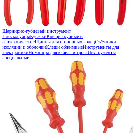
Шарнирно-губцевый инструмент
Плоскогубцы
Кусачки
Клещи трубные и
сантехнические
Щипцы для стопорных колец
Съёмники
изоляции и оболочки
Клещи обжимные
Инструменты для
электроники
Ножницы для кабеля и троса
Инструменты
специальные