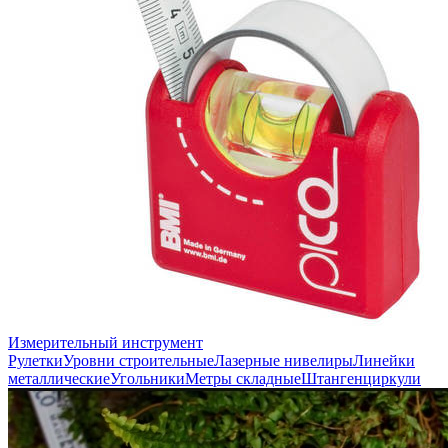
Измерительный инструмент
Рулетки
Уровни строительные
Лазерные нивелиры
Линейки
металлические
Угольники
Метры складные
Штангенциркули