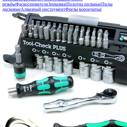
резьбы
Фаскосниматели
Зенковки
Полотна пильные
Пилы
дисковые
Алмазный инструмент
Фрезы корончатые