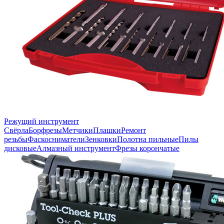
Режущий инструмент
Свёрла
Борфрезы
Метчики
Плашки
Ремонт
резьбы
Фаскосниматели
Зенковки
Полотна пильные
Пилы
дисковые
Алмазный инструмент
Фрезы корончатые