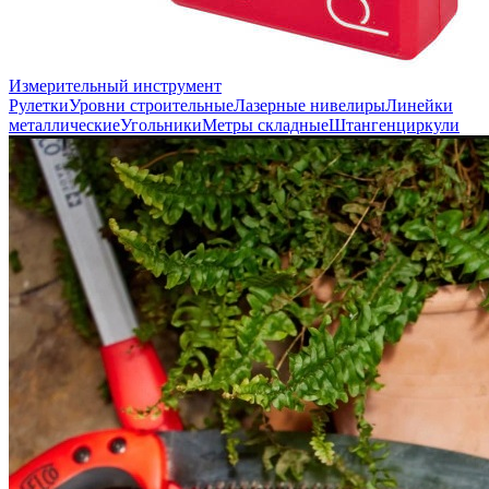
Измерительный инструмент
Рулетки
Уровни строительные
Лазерные нивелиры
Линейки
металлические
Угольники
Метры складные
Штангенциркули