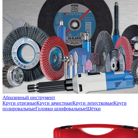
Абразивный инструмент
Круги отрезные
Круги зачистные
Круги лепестковые
Круги
полировальные
Головки шлифовальные
Щётки