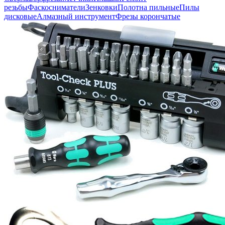
резьбы
Фаскосниматели
Зенковки
Полотна пильные
Пилы
дисковые
Алмазный инструмент
Фрезы корончатые