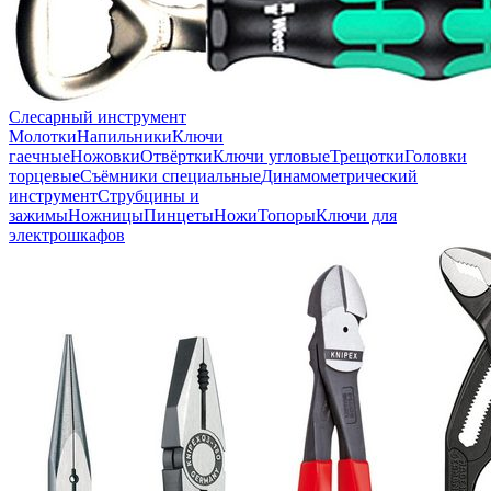
Слесарный инструмент
Молотки
Напильники
Ключи
гаечные
Ножовки
Отвёртки
Ключи угловые
Трещотки
Головки
торцевые
Съёмники специальные
Динамометрический
инструмент
Струбцины и
зажимы
Ножницы
Пинцеты
Ножи
Топоры
Ключи для
электрошкафов