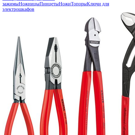
зажимы
Ножницы
Пинцеты
Ножи
Топоры
Ключи для
электрошкафов