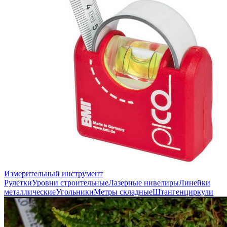
Измерительный инструмент
Рулетки
Уровни строительные
Лазерные нивелиры
Линейки
металлические
Угольники
Метры складные
Штангенциркули