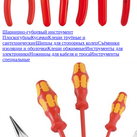
Шарнирно-губцевый инструмент
Плоскогубцы
Кусачки
Клещи трубные и
сантехнические
Щипцы для стопорных колец
Съёмники
изоляции и оболочки
Клещи обжимные
Инструменты для
электроники
Ножницы для кабеля и троса
Инструменты
специальные