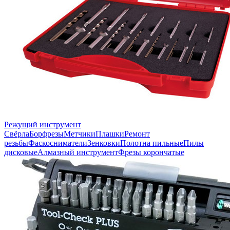
Режущий инструмент
Свёрла
Борфрезы
Метчики
Плашки
Ремонт
резьбы
Фаскосниматели
Зенковки
Полотна пильные
Пилы
дисковые
Алмазный инструмент
Фрезы корончатые