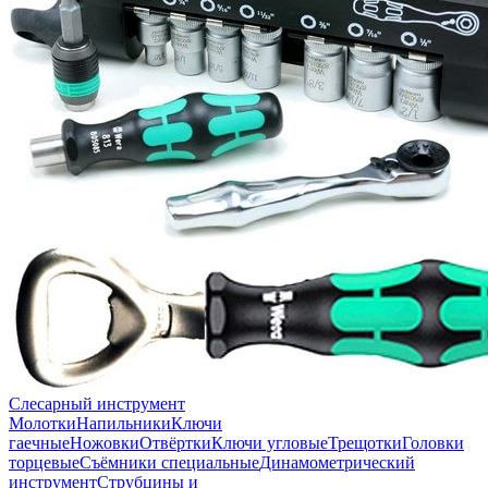
Слесарный инструмент
Молотки
Напильники
Ключи
гаечные
Ножовки
Отвёртки
Ключи угловые
Трещотки
Головки
торцевые
Съёмники специальные
Динамометрический
инструмент
Струбцины и