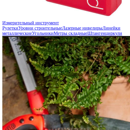
Измерительный инструмент
Рулетки
Уровни строительные
Лазерные нивелиры
Линейки
металлические
Угольники
Метры складные
Штангенциркули