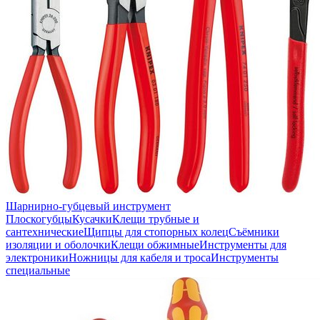
Шарнирно-губцевый инструмент
Плоскогубцы
Кусачки
Клещи трубные и
сантехнические
Щипцы для стопорных колец
Съёмники
изоляции и оболочки
Клещи обжимные
Инструменты для
электроники
Ножницы для кабеля и троса
Инструменты
специальные