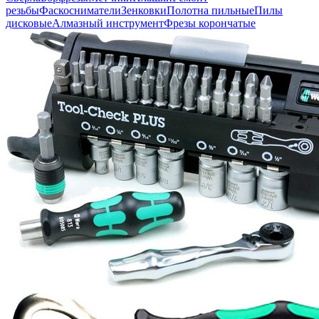
резьбы
Фаскосниматели
Зенковки
Полотна пильные
Пилы
дисковые
Алмазный инструмент
Фрезы корончатые