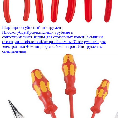
Шарнирно-губцевый инструмент
Плоскогубцы
Кусачки
Клещи трубные и
сантехнические
Щипцы для стопорных колец
Съёмники
изоляции и оболочки
Клещи обжимные
Инструменты для
электроники
Ножницы для кабеля и троса
Инструменты
специальные