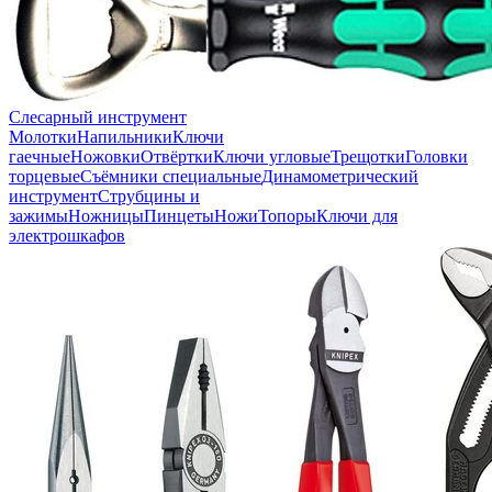
Слесарный инструмент
Молотки
Напильники
Ключи
гаечные
Ножовки
Отвёртки
Ключи угловые
Трещотки
Головки
торцевые
Съёмники специальные
Динамометрический
инструмент
Струбцины и
зажимы
Ножницы
Пинцеты
Ножи
Топоры
Ключи для
электрошкафов