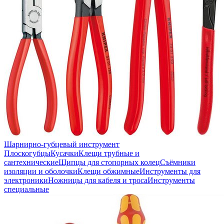
Шарнирно-губцевый инструмент
Плоскогубцы
Кусачки
Клещи трубные и
сантехнические
Щипцы для стопорных колец
Съёмники
изоляции и оболочки
Клещи обжимные
Инструменты для
электроники
Ножницы для кабеля и троса
Инструменты
специальные