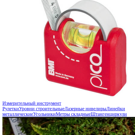
Измерительный инструмент
Рулетки
Уровни строительные
Лазерные нивелиры
Линейки
металлические
Угольники
Метры складные
Штангенциркули