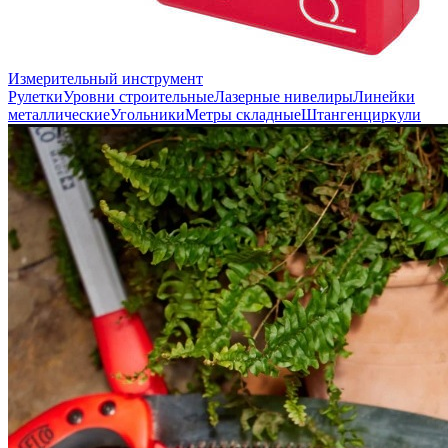
Измерительный инструмент
Рулетки
Уровни строительные
Лазерные нивелиры
Линейки
металлические
Угольники
Метры складные
Штангенциркули