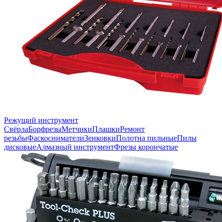
Режущий инструмент
Свёрла
Борфрезы
Метчики
Плашки
Ремонт
резьбы
Фаскосниматели
Зенковки
Полотна пильные
Пилы
дисковые
Алмазный инструмент
Фрезы корончатые