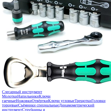
Слесарный инструмент
Молотки
Напильники
Ключи
гаечные
Ножовки
Отвёртки
Ключи угловые
Трещотки
Головки
торцевые
Съёмники специальные
Динамометрический
инструмент
Струбцины и