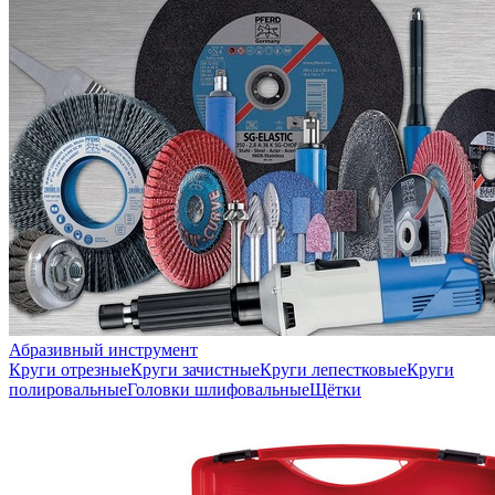
Абразивный инструмент
Круги отрезные
Круги зачистные
Круги лепестковые
Круги
полировальные
Головки шлифовальные
Щётки