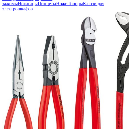
зажимы
Ножницы
Пинцеты
Ножи
Топоры
Ключи для
электрошкафов