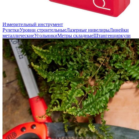
Измерительный инструмент
Рулетки
Уровни строительные
Лазерные нивелиры
Линейки
металлические
Угольники
Метры складные
Штангенциркули