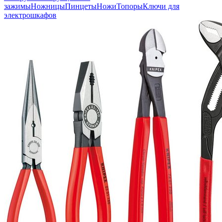
зажимы
Ножницы
Пинцеты
Ножи
Топоры
Ключи для
электрошкафов