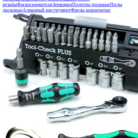
резьбы
Фаскосниматели
Зенковки
Полотна пильные
Пилы
дисковые
Алмазный инструмент
Фрезы корончатые