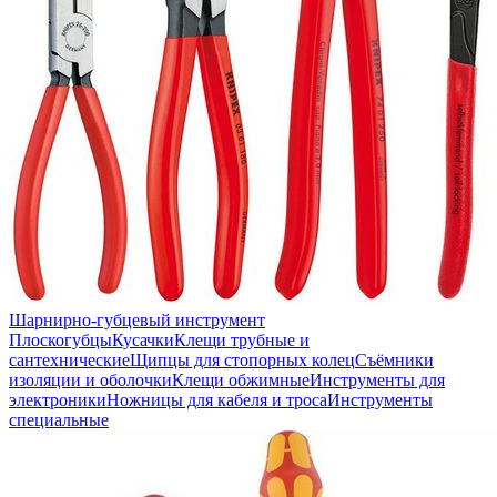
Шарнирно-губцевый инструмент
Плоскогубцы
Кусачки
Клещи трубные и
сантехнические
Щипцы для стопорных колец
Съёмники
изоляции и оболочки
Клещи обжимные
Инструменты для
электроники
Ножницы для кабеля и троса
Инструменты
специальные