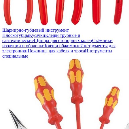
Шарнирно-губцевый инструмент
Плоскогубцы
Кусачки
Клещи трубные и
сантехнические
Щипцы для стопорных колец
Съёмники
изоляции и оболочки
Клещи обжимные
Инструменты для
электроники
Ножницы для кабеля и троса
Инструменты
специальные