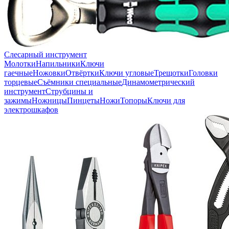
Слесарный инструмент
Молотки
Напильники
Ключи
гаечные
Ножовки
Отвёртки
Ключи угловые
Трещотки
Головки
торцевые
Съёмники специальные
Динамометрический
инструмент
Струбцины и
зажимы
Ножницы
Пинцеты
Ножи
Топоры
Ключи для
электрошкафов