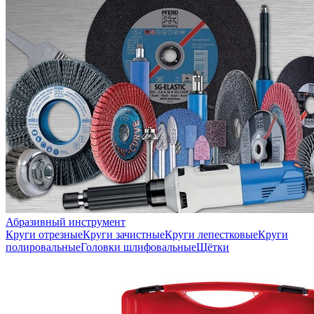
Абразивный инструмент
Круги отрезные
Круги зачистные
Круги лепестковые
Круги
полировальные
Головки шлифовальные
Щётки