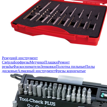
Режущий инструмент
Свёрла
Борфрезы
Метчики
Плашки
Ремонт
резьбы
Фаскосниматели
Зенковки
Полотна пильные
Пилы
дисковые
Алмазный инструмент
Фрезы корончатые