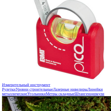
Измерительный инструмент
Рулетки
Уровни строительные
Лазерные нивелиры
Линейки
металлические
Угольники
Метры складные
Штангенциркули