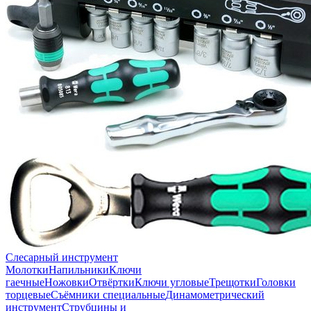
Слесарный инструмент
Молотки
Напильники
Ключи
гаечные
Ножовки
Отвёртки
Ключи угловые
Трещотки
Головки
торцевые
Съёмники специальные
Динамометрический
инструмент
Струбцины и