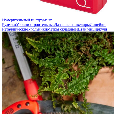
Измерительный инструмент
Рулетки
Уровни строительные
Лазерные нивелиры
Линейки
металлические
Угольники
Метры складные
Штангенциркули