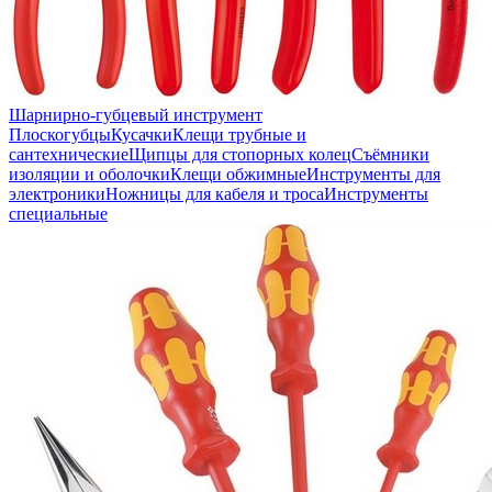
Шарнирно-губцевый инструмент
Плоскогубцы
Кусачки
Клещи трубные и
сантехнические
Щипцы для стопорных колец
Съёмники
изоляции и оболочки
Клещи обжимные
Инструменты для
электроники
Ножницы для кабеля и троса
Инструменты
специальные