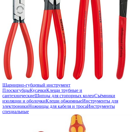
Шарнирно-губцевый инструмент
Плоскогубцы
Кусачки
Клещи трубные и
сантехнические
Щипцы для стопорных колец
Съёмники
изоляции и оболочки
Клещи обжимные
Инструменты для
электроники
Ножницы для кабеля и троса
Инструменты
специальные