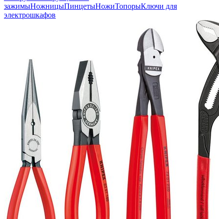
зажимы
Ножницы
Пинцеты
Ножи
Топоры
Ключи для
электрошкафов