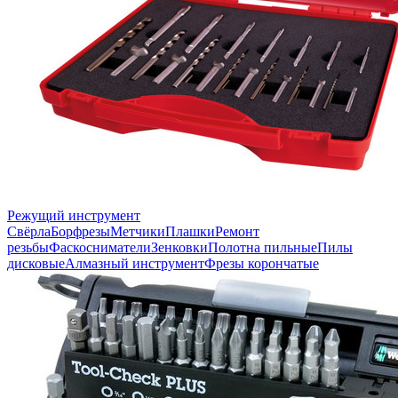
Режущий инструмент
Свёрла
Борфрезы
Метчики
Плашки
Ремонт
резьбы
Фаскосниматели
Зенковки
Полотна пильные
Пилы
дисковые
Алмазный инструмент
Фрезы корончатые