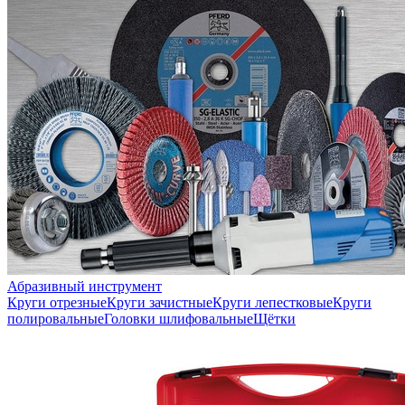
Абразивный инструмент
Круги отрезные
Круги зачистные
Круги лепестковые
Круги
полировальные
Головки шлифовальные
Щётки