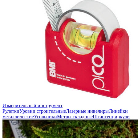
Измерительный инструмент
Рулетки
Уровни строительные
Лазерные нивелиры
Линейки
металлические
Угольники
Метры складные
Штангенциркули