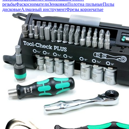
резьбы
Фаскосниматели
Зенковки
Полотна пильные
Пилы
дисковые
Алмазный инструмент
Фрезы корончатые