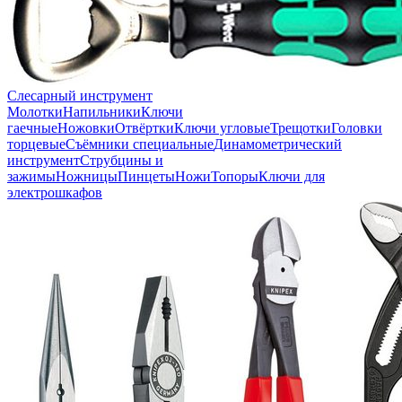
Слесарный инструмент
Молотки
Напильники
Ключи
гаечные
Ножовки
Отвёртки
Ключи угловые
Трещотки
Головки
торцевые
Съёмники специальные
Динамометрический
инструмент
Струбцины и
зажимы
Ножницы
Пинцеты
Ножи
Топоры
Ключи для
электрошкафов