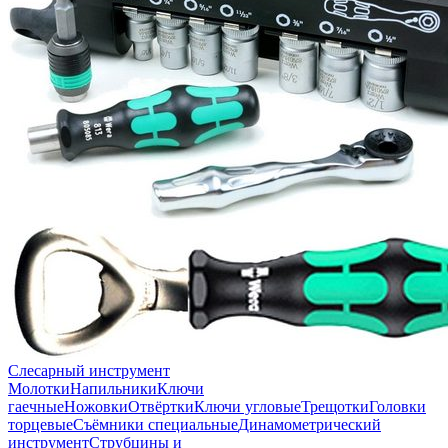
Слесарный инструмент
Молотки
Напильники
Ключи
гаечные
Ножовки
Отвёртки
Ключи угловые
Трещотки
Головки
торцевые
Съёмники специальные
Динамометрический
инструмент
Струбцины и