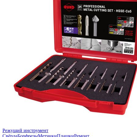
Режущий инструмент
Свёрла
Борфрезы
Метчики
Плашки
Ремонт