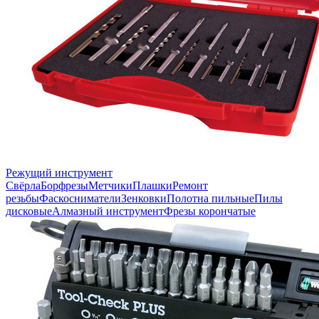
Режущий инструмент
Свёрла
Борфрезы
Метчики
Плашки
Ремонт
резьбы
Фаскосниматели
Зенковки
Полотна пильные
Пилы
дисковые
Алмазный инструмент
Фрезы корончатые