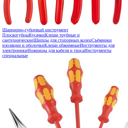
Шарнирно-губцевый инструмент
Плоскогубцы
Кусачки
Клещи трубные и
сантехнические
Щипцы для стопорных колец
Съёмники
изоляции и оболочки
Клещи обжимные
Инструменты для
электроники
Ножницы для кабеля и троса
Инструменты
специальные