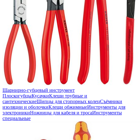
Шарнирно-губцевый инструмент
Плоскогубцы
Кусачки
Клещи трубные и
сантехнические
Щипцы для стопорных колец
Съёмники
изоляции и оболочки
Клещи обжимные
Инструменты для
электроники
Ножницы для кабеля и троса
Инструменты
специальные