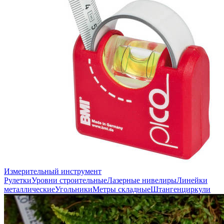
Измерительный инструмент
Рулетки
Уровни строительные
Лазерные нивелиры
Линейки
металлические
Угольники
Метры складные
Штангенциркули