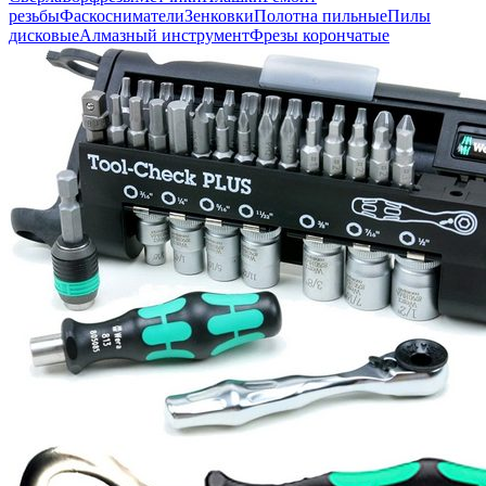
резьбы
Фаскосниматели
Зенковки
Полотна пильные
Пилы
дисковые
Алмазный инструмент
Фрезы корончатые