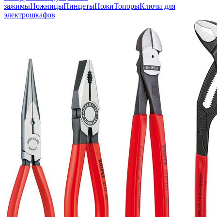
зажимы
Ножницы
Пинцеты
Ножи
Топоры
Ключи для
электрошкафов