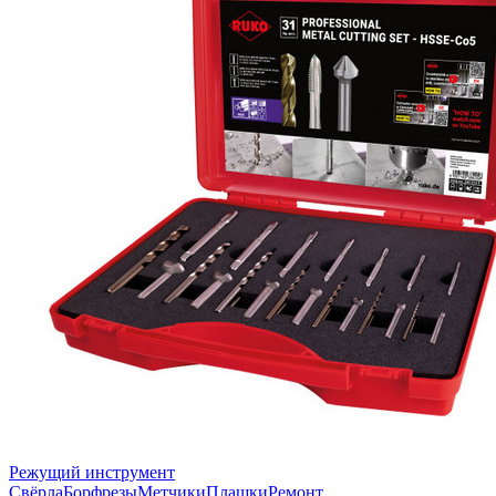
Режущий инструмент
Свёрла
Борфрезы
Метчики
Плашки
Ремонт