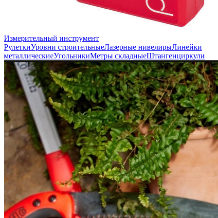
Измерительный инструмент
Рулетки
Уровни строительные
Лазерные нивелиры
Линейки
металлические
Угольники
Метры складные
Штангенциркули