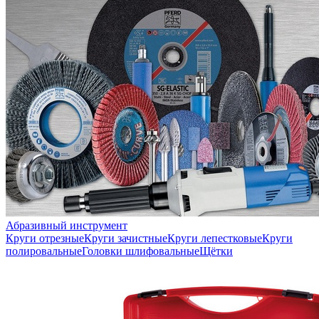
Абразивный инструмент
Круги отрезные
Круги зачистные
Круги лепестковые
Круги
полировальные
Головки шлифовальные
Щётки