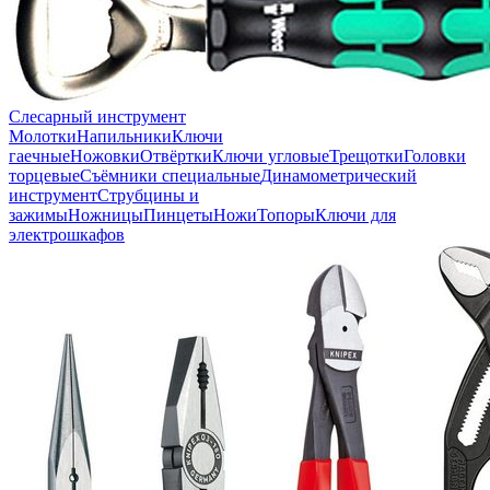
Слесарный инструмент
Молотки
Напильники
Ключи
гаечные
Ножовки
Отвёртки
Ключи угловые
Трещотки
Головки
торцевые
Съёмники специальные
Динамометрический
инструмент
Струбцины и
зажимы
Ножницы
Пинцеты
Ножи
Топоры
Ключи для
электрошкафов