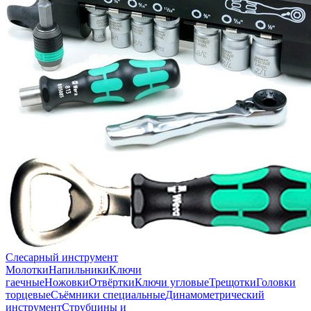
Слесарный инструмент
Молотки
Напильники
Ключи
гаечные
Ножовки
Отвёртки
Ключи угловые
Трещотки
Головки
торцевые
Съёмники специальные
Динамометрический
инструмент
Струбцины и