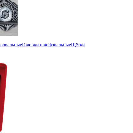
ировальные
Головки шлифовальные
Щётки