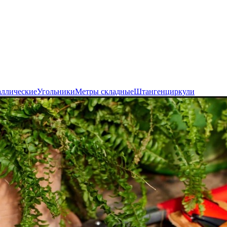
аллические
Угольники
Метры складные
Штангенциркули