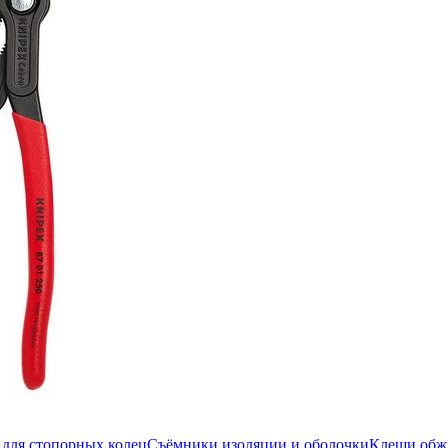
для стопорных колец
Съёмники изоляции и оболочки
Клещи об