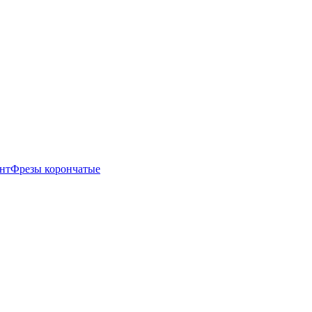
нт
Фрезы корончатые