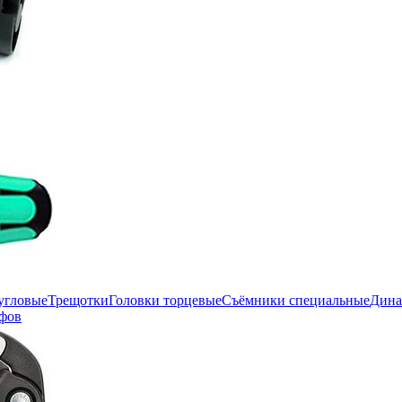
угловые
Трещотки
Головки торцевые
Съёмники специальные
Дина
фов