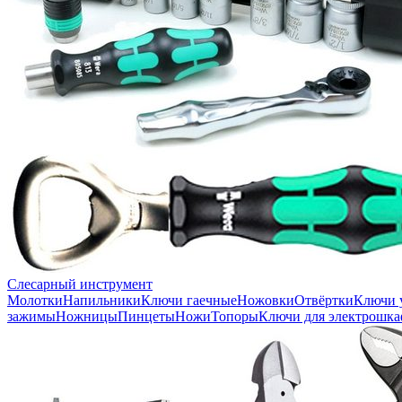
Слесарный инструмент
Молотки
Напильники
Ключи гаечные
Ножовки
Отвёртки
Ключи 
зажимы
Ножницы
Пинцеты
Ножи
Топоры
Ключи для электрошка