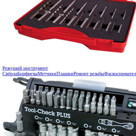
Режущий инструмент
Свёрла
Борфрезы
Метчики
Плашки
Ремонт резьбы
Фаскоснимате