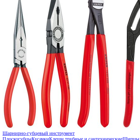
Шарнирно-губцевый инструмент
Плоскогубцы
Кусачки
Клещи трубные и сантехнические
Щипцы 