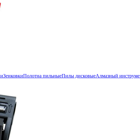
ли
Зенковки
Полотна пильные
Пилы дисковые
Алмазный инструме