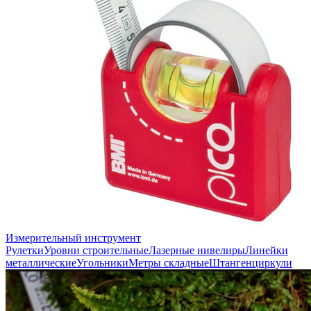
Измерительный инструмент
Рулетки
Уровни строительные
Лазерные нивелиры
Линейки
металлические
Угольники
Метры складные
Штангенциркули