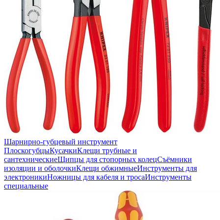
Шарнирно-губцевый инструмент
Плоскогубцы
Кусачки
Клещи трубные и
сантехнические
Щипцы для стопорных колец
Съёмники
изоляции и оболочки
Клещи обжимные
Инструменты для
электроники
Ножницы для кабеля и троса
Инструменты
специальные