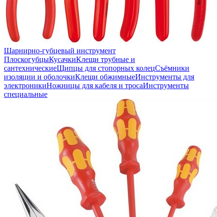
Шарнирно-губцевый инструмент
Плоскогубцы
Кусачки
Клещи трубные и
сантехнические
Щипцы для стопорных колец
Съёмники
изоляции и оболочки
Клещи обжимные
Инструменты для
электроники
Ножницы для кабеля и троса
Инструменты
специальные