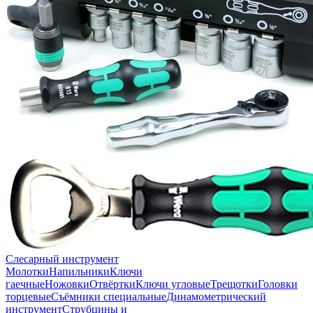
Слесарный инструмент
Молотки
Напильники
Ключи
гаечные
Ножовки
Отвёртки
Ключи угловые
Трещотки
Головки
торцевые
Съёмники специальные
Динамометрический
инструмент
Струбцины и