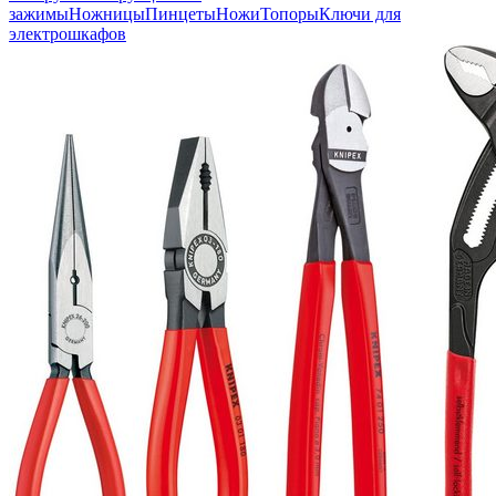
зажимы
Ножницы
Пинцеты
Ножи
Топоры
Ключи для
электрошкафов