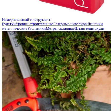
Измерительный инструмент
Рулетки
Уровни строительные
Лазерные нивелиры
Линейки
металлические
Угольники
Метры складные
Штангенциркули