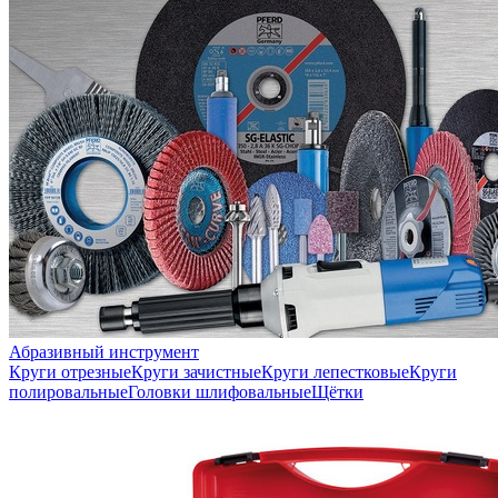
Абразивный инструмент
Круги отрезные
Круги зачистные
Круги лепестковые
Круги
полировальные
Головки шлифовальные
Щётки