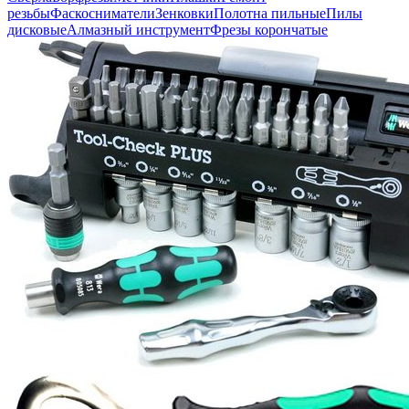
резьбы
Фаскосниматели
Зенковки
Полотна пильные
Пилы
дисковые
Алмазный инструмент
Фрезы корончатые