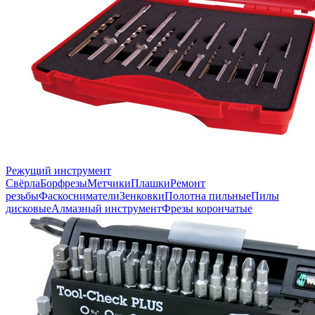
Режущий инструмент
Свёрла
Борфрезы
Метчики
Плашки
Ремонт
резьбы
Фаскосниматели
Зенковки
Полотна пильные
Пилы
дисковые
Алмазный инструмент
Фрезы корончатые