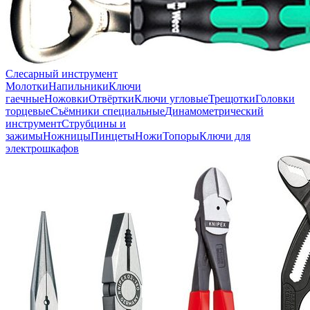
Слесарный инструмент
Молотки
Напильники
Ключи
гаечные
Ножовки
Отвёртки
Ключи угловые
Трещотки
Головки
торцевые
Съёмники специальные
Динамометрический
инструмент
Струбцины и
зажимы
Ножницы
Пинцеты
Ножи
Топоры
Ключи для
электрошкафов