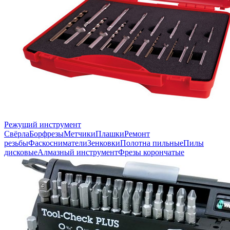
Режущий инструмент
Свёрла
Борфрезы
Метчики
Плашки
Ремонт
резьбы
Фаскосниматели
Зенковки
Полотна пильные
Пилы
дисковые
Алмазный инструмент
Фрезы корончатые