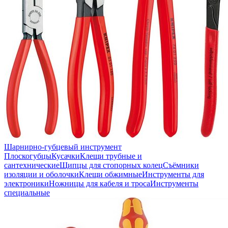
Шарнирно-губцевый инструмент
Плоскогубцы
Кусачки
Клещи трубные и
сантехнические
Щипцы для стопорных колец
Съёмники
изоляции и оболочки
Клещи обжимные
Инструменты для
электроники
Ножницы для кабеля и троса
Инструменты
специальные