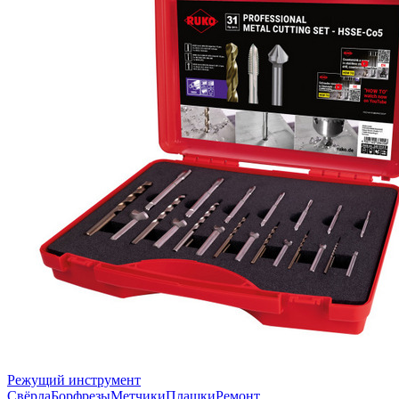
Режущий инструмент
Свёрла
Борфрезы
Метчики
Плашки
Ремонт