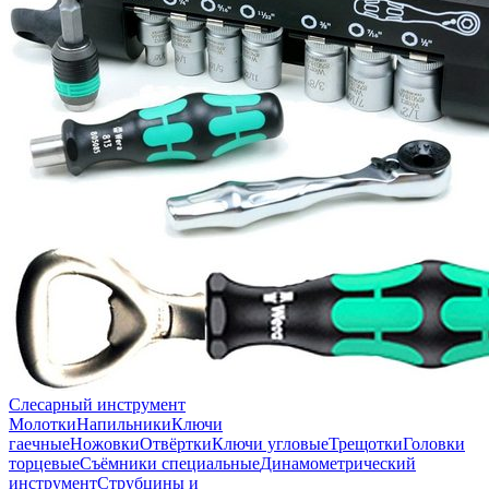
Слесарный инструмент
Молотки
Напильники
Ключи
гаечные
Ножовки
Отвёртки
Ключи угловые
Трещотки
Головки
торцевые
Съёмники специальные
Динамометрический
инструмент
Струбцины и