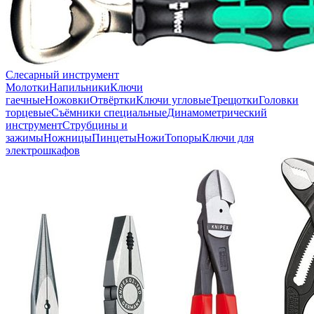
Слесарный инструмент
Молотки
Напильники
Ключи
гаечные
Ножовки
Отвёртки
Ключи угловые
Трещотки
Головки
торцевые
Съёмники специальные
Динамометрический
инструмент
Струбцины и
зажимы
Ножницы
Пинцеты
Ножи
Топоры
Ключи для
электрошкафов