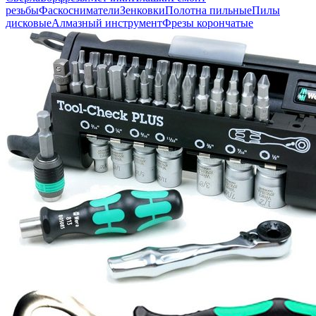
резьбы
Фаскосниматели
Зенковки
Полотна пильные
Пилы
дисковые
Алмазный инструмент
Фрезы корончатые