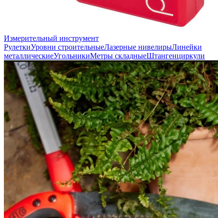
Измерительный инструмент
Рулетки
Уровни строительные
Лазерные нивелиры
Линейки
металлические
Угольники
Метры складные
Штангенциркули