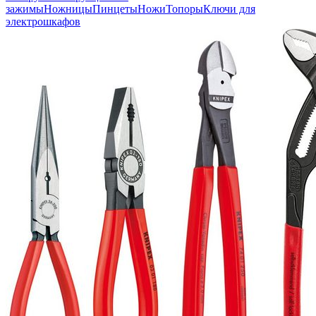
зажимы
Ножницы
Пинцеты
Ножи
Топоры
Ключи для
электрошкафов