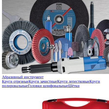
Абразивный инструмент
Круги отрезные
Круги зачистные
Круги лепестковые
Круги
полировальные
Головки шлифовальные
Щётки