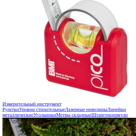
Измерительный инструмент
Рулетки
Уровни строительные
Лазерные нивелиры
Линейки
металлические
Угольники
Метры складные
Штангенциркули