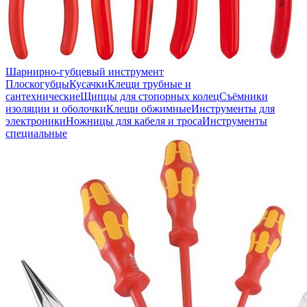
Шарнирно-губцевый инструмент
Плоскогубцы
Кусачки
Клещи трубные и
сантехнические
Щипцы для стопорных колец
Съёмники
изоляции и оболочки
Клещи обжимные
Инструменты для
электроники
Ножницы для кабеля и троса
Инструменты
специальные